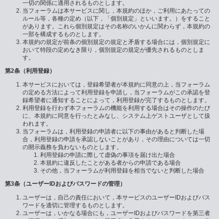
一切の関係に適用されるものとします。
当フォーラムは本サービスに関し，本規約のほか，ご利用にあたっての
ルール等，各種の定め（以下，「個別規定」といいます。）をすること
があります。これら個別規定はその名称のいかんに関わらず，本規約の
一部を構成するものとします。
本規約の規定が前条の個別規定の規定と矛盾する場合には，個別規定に
おいて特段の定めなき限り，個別規定の規定が優先されるものとしま
す。
第2条（利用登録）
本サービスにおいては，登録希望者が本規約に同意の上，当フォーラム
の定める方法によって利用登録を申請し，当フォーラムがこの承認を登
録希望者に通知することによって，利用登録が完了するものとします。
利用登録を行わず本フォーラムの機能を利用する場合はその操作のたび
に、本規約に同意を行ったとみなし、システム上ゲストユーザとして扱
われます。
当フォーラムは，利用登録の申請者に以下の事由があると判断した場
合，利用登録の申請を承認しないことがあり，その理由については一切
の開示義務を負わないものとします。
利用登録の申請に際して虚偽の事項を届け出た場合
本規約に違反したことがある者からの申請である場合
その他，当フォーラムが利用登録を相当でないと判断した場合
第3条（ユーザーIDおよびパスワードの管理）
ユーザーは，自己の責任において，本サービスのユーザーIDおよびパス
ワードを適切に管理するものとします。
ユーザーは，いかなる場合にも，ユーザーIDおよびパスワードを第三者