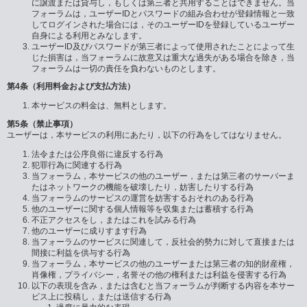
に譲渡または貸与し，もしくは第三者と共用することはできません。当
フォーラムは，ユーザーIDとパスワードの組み合わせが登録情報と一致
してログインされた場合には，そのユーザーIDを登録しているユーザー
自身による利用とみなします。
ユーザーID及びパスワードが第三者によって使用されたことによって生
じた損害は，当フォーラムに故意又は重大な過失がある場合を除き，当
フォーラムは一切の責任を負わないものとします。
第4条（利用料金および支払方法）
本サービスの料金は、無料とします。
第5条（禁止事項）
ユーザーは，本サービスの利用にあたり，以下の行為をしてはなりません。
法令または公序良俗に違反する行為
犯罪行為に関連する行為
当フォーラム，本サービスの他のユーザー，または第三者のサーバーま
たはネットワークの機能を破壊したり，妨害したりする行為
当フォーラムのサービスの運営を妨害するおそれのある行為
他のユーザーに関する個人情報等を収集または蓄積する行為
不正アクセスをし，またはこれを試みる行為
他のユーザーに成りすます行為
当フォーラムのサービスに関連して，反社会的勢力に対して直接または
間接に利益を供与する行為
当フォーラム，本サービスの他のユーザーまたは第三者の知的財産権，
肖像権，プライバシー，名誉その他の権利または利益を侵害する行為
以下の表現を含み，または含むと当フォーラムが判断する内容を本サー
ビス上に投稿し，または送信する行為