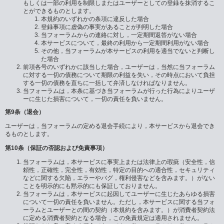
もしくは一部の利用を制限しまたはユーザーとしての登録を抹消するこ
とができるものとします。
本規約のいずれかの条項に違反した場合
登録事項に虚偽の事実があることが判明した場合
当フォーラムからの連絡に対し，一定期間返答がない場合
本サービスについて，最終の利用から一定期間利用がない場合
その他，当フォーラムが本サービスの利用を適当でないと判断し
た場合
前項各号のいずれかに該当した場合，ユーザーは，当然に当フォーラム
に対する一切の債務について期限の利益を失い，その時点において負担
する一切の債務を直ちに一括して弁済しなければなりません。
当フォーラムは，本条に基づき当フォーラムが行った行為によりユーザ
ーに生じた損害について，一切の責任を負いません。
第9条（退会）
ユーザーは，当フォーラムの定める退会手続により，本サービスから退会でき
るものとします。
第10条（保証の否認および免責事項）
当フォーラムは，本サービスに事実上または法律上の瑕疵（安全性，信
頼性，正確性，完全性，有効性，特定の目的への適合性，セキュリティ
などに関する欠陥，エラーやバグ，権利侵害などを含みます。）がない
ことを明示的にも黙示的にも保証しておりません。
当フォーラムは，本サービスに起因してユーザーに生じたあらゆる損害
について一切の責任を負いません。ただし，本サービスに関する当フォ
ーラムとユーザーとの間の契約（本規約を含みます。）が消費者契約法
に定める消費者契約となる場合，この免責規定は適用されません。