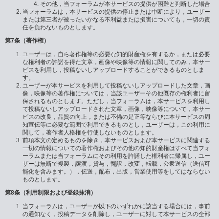
その他，当フォーラムが本サービスの提供が困難と判断した場合
当フォーラムは，本サービスの提供の停止または中断により，ユーザー
または第三者が被ったいかなる不利益または損害についても，一切の責
任を負わないものとします。
第7条（著作権）
ユーザーは，自ら著作権等の必要な知的財産権を有するか，または必要
な権利者の許諾を得た文章，画像や映像等の情報に関してのみ，本サー
ビスを利用し，投稿ないしアップロードすることができるものとしま
す。
ユーザーが本サービスを利用して投稿ないしアップロードした文章，画
像，映像等の著作権については，当該ユーザーその他既存の権利者に留
保されるものとします。ただし，当フォーラムは，本サービスを利用し
て投稿ないしアップロードされた文章，画像，映像等について，本サー
ビスの改良，品質の向上，または不備の是正等ならびに本サービスの周
知宣伝等に必要な範囲で利用できるものとし，ユーザーは，この利用に
関して，著作者人格権を行使しないものとします。
前項本文の定めるものを除き，本サービスおよび本サービスに関連する
一切の情報についての著作権およびその他の知的財産権はすべて当フォ
ーラムまたは当フォーラムにその利用を許諾した権利者に帰属し，ユー
ザーは無断で複製，譲渡，貸与，翻訳，改変，転載，公衆送信（送信可
能化を含みます。），伝送，配布，出版，営業使用等をしてはならない
ものとします。
第8条（利用制限および登録抹消）
当フォーラムは，ユーザーが以下のいずれかに該当する場合には，事前
の通知なく，投稿データを削除し，ユーザーに対して本サービスの全部