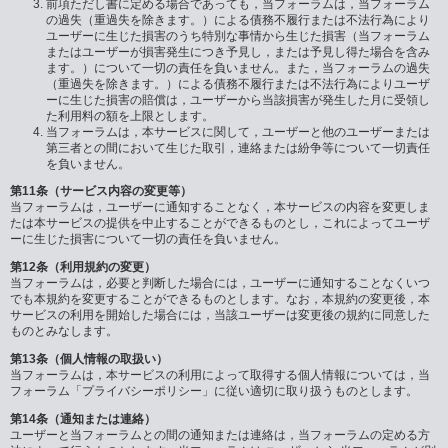
前項ただし書に定める場合であっても，当フォーラムは，当フォーラム
の過失（重過失を除きます。）による債務不履行または不法行為により
ユーザーに生じた損害のうち特別な事情から生じた損害（当フォーラム
またはユーザーが損害発生につき予見し，または予見し得た場合を含み
ます。）について一切の責任を負いません。また，当フォーラムの過失
（重過失を除きます。）による債務不履行または不法行為によりユーザ
ーに生じた損害の賠償は，ユーザーから当該損害が発生した月に受領し
た利用料の額を上限とします。
当フォーラムは，本サービスに関して，ユーザーと他のユーザーまたは
第三者との間において生じた取引，連絡または紛争等について一切責任
を負いません。
第11条（サービス内容の変更等）
当フォーラムは，ユーザーに通知することなく，本サービスの内容を変更しま
たは本サービスの提供を中止することができるものとし，これによってユーザ
ーに生じた損害について一切の責任を負いません。
第12条（利用規約の変更）
当フォーラムは，必要と判断した場合には，ユーザーに通知することなくいつ
でも本規約を変更することができるものとします。なお，本規約の変更後，本
サービスの利用を開始した場合には，当該ユーザーは変更後の規約に同意した
ものとみなします。
第13条（個人情報の取扱い）
当フォーラムは，本サービスの利用によって取得する個人情報については，当
フォーラム「プライバシーポリシー」に従い適切に取り扱うものとします。
第14条（通知または連絡）
ユーザーと当フォーラムとの間の通知または連絡は，当フォーラムの定める方