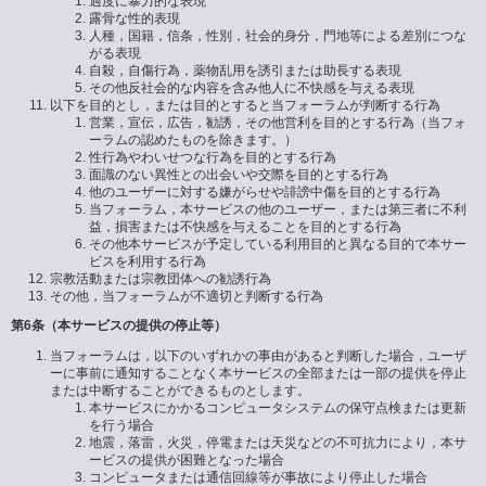
過度に暴力的な表現
露骨な性的表現
人種，国籍，信条，性別，社会的身分，門地等による差別につな
がる表現
自殺，自傷行為，薬物乱用を誘引または助長する表現
その他反社会的な内容を含み他人に不快感を与える表現
以下を目的とし，または目的とすると当フォーラムが判断する行為
営業，宣伝，広告，勧誘，その他営利を目的とする行為（当フォ
ーラムの認めたものを除きます。）
性行為やわいせつな行為を目的とする行為
面識のない異性との出会いや交際を目的とする行為
他のユーザーに対する嫌がらせや誹謗中傷を目的とする行為
当フォーラム，本サービスの他のユーザー，または第三者に不利
益，損害または不快感を与えることを目的とする行為
その他本サービスが予定している利用目的と異なる目的で本サー
ビスを利用する行為
宗教活動または宗教団体への勧誘行為
その他，当フォーラムが不適切と判断する行為
第6条（本サービスの提供の停止等）
当フォーラムは，以下のいずれかの事由があると判断した場合，ユーザ
ーに事前に通知することなく本サービスの全部または一部の提供を停止
または中断することができるものとします。
本サービスにかかるコンピュータシステムの保守点検または更新
を行う場合
地震，落雷，火災，停電または天災などの不可抗力により，本サ
ービスの提供が困難となった場合
コンピュータまたは通信回線等が事故により停止した場合