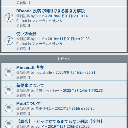
返信数:
1
BBcode 投稿で利用できる書き方解説
最新記事 by
penM
«
2019年8月01日(木) 10:14
Posted in
フォーラムの使い方
返信数:
5
使い方全般
最新記事 by
penM
«
2019年11月01日(金) 21:33
Posted in
フォーラムの使い方
返信数:
4
トピック
Minecraft 考察
最新記事 by
noorshaffe
«
2025年9月24日(水) 22:31
返信数:
3
新要素について
最新記事 by
名無しっすわー
«
2022年3月14日(月) 02:33
返信数:
4
Mobについて
最新記事 by
竜王神龍1
«
2021年1月31日(日) 07:35
返信数:
2
【総合】トピック立てるまでもない雑談【全般】
最新記事 by
penM
«
2019年12月20日(金) 10:52