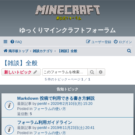
ゆっくりマインクラフトフォーラム
FAQ
ユーザー登録
ログイン
検
掲示板トップ
雑談カテゴリ
【雑談】全般
索
【雑談】全般
検索
詳細検索
新しいトピック
5 件のトピック • ページ
1
／
1
告知トピック
Markdown 投稿で利用できる書き方解説
最新記事 by
penM
«
2020年2月10日(月) 15:20
Posted in
フォーラムの使い方
返信数:
5
フォーラム利用ガイドライン
最新記事 by
penM
«
2019年11月23日(土) 20:41
Posted in
フォーラムの使い方