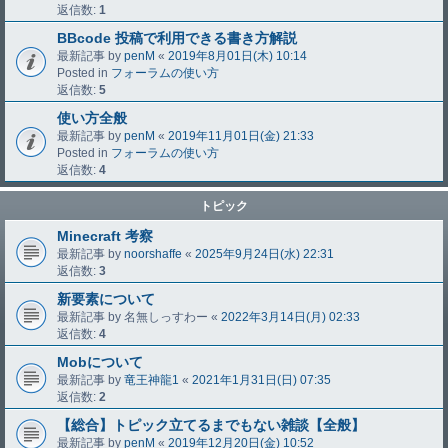
返信数:
1
BBcode 投稿で利用できる書き方解説
最新記事 by
penM
«
2019年8月01日(木) 10:14
Posted in
フォーラムの使い方
返信数:
5
使い方全般
最新記事 by
penM
«
2019年11月01日(金) 21:33
Posted in
フォーラムの使い方
返信数:
4
トピック
Minecraft 考察
最新記事 by
noorshaffe
«
2025年9月24日(水) 22:31
返信数:
3
新要素について
最新記事 by
名無しっすわー
«
2022年3月14日(月) 02:33
返信数:
4
Mobについて
最新記事 by
竜王神龍1
«
2021年1月31日(日) 07:35
返信数:
2
【総合】トピック立てるまでもない雑談【全般】
最新記事 by
penM
«
2019年12月20日(金) 10:52