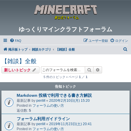
ゆっくりマインクラフトフォーラム
FAQ
ユーザー登録
ログイン
検
掲示板トップ
雑談カテゴリ
【雑談】全般
索
【雑談】全般
検索
詳細検索
新しいトピック
5 件のトピック • ページ
1
／
1
告知トピック
Markdown 投稿で利用できる書き方解説
最新記事 by
penM
«
2020年2月10日(月) 15:20
Posted in
フォーラムの使い方
返信数:
5
フォーラム利用ガイドライン
最新記事 by
penM
«
2019年11月23日(土) 20:41
Posted in
フォーラムの使い方