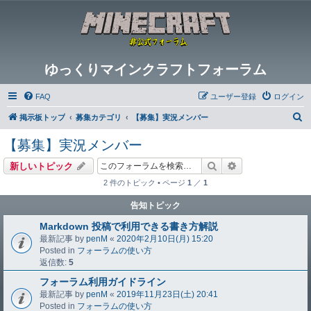
ゆっくりマインクラフトフォーラム
FAQ
ユーザー登録
ログイン
検
掲示板トップ
募集カテゴリ
【募集】実況メンバー
索
【募集】実況メンバー
検索
詳細検索
新しいトピック
2 件のトピック • ページ
1
／
1
告知トピック
Markdown 投稿で利用できる書き方解説
最新記事 by
penM
«
2020年2月10日(月) 15:20
Posted in
フォーラムの使い方
返信数:
5
フォーラム利用ガイドライン
最新記事 by
penM
«
2019年11月23日(土) 20:41
Posted in
フォーラムの使い方