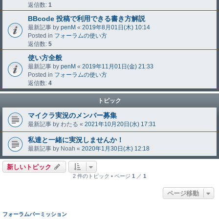
返信数:
1
BBcode 投稿で利用できる書き方解説
最新記事 by
penM
«
2019年8月01日(木) 10:14
Posted in
フォーラムの使い方
返信数:
5
使い方全般
最新記事 by
penM
«
2019年11月01日(金) 21:33
Posted in
フォーラムの使い方
返信数:
4
トピック
マイクラ実況のメンバー募集
最新記事 by
わたる
«
2021年10月20日(水) 17:31
私達と一緒に実況しませんか！
最新記事 by
Noah
«
2020年1月30日(木) 12:18
新しいトピック
2 件のトピック • ページ
1
／
1
ページ移動
フォーラムパーミッション