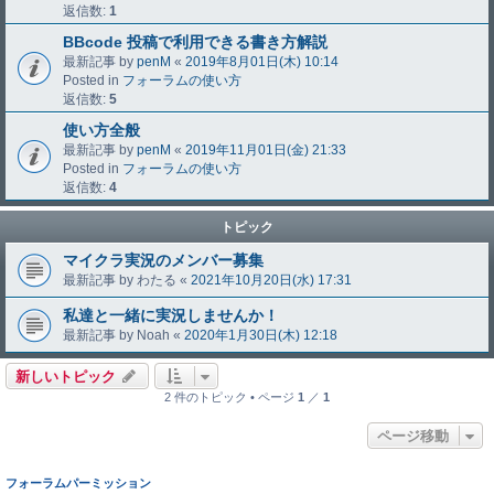
返信数:
1
BBcode 投稿で利用できる書き方解説
最新記事 by
penM
«
2019年8月01日(木) 10:14
Posted in
フォーラムの使い方
返信数:
5
使い方全般
最新記事 by
penM
«
2019年11月01日(金) 21:33
Posted in
フォーラムの使い方
返信数:
4
トピック
マイクラ実況のメンバー募集
最新記事 by
わたる
«
2021年10月20日(水) 17:31
私達と一緒に実況しませんか！
最新記事 by
Noah
«
2020年1月30日(木) 12:18
新しいトピック
2 件のトピック • ページ
1
／
1
ページ移動
フォーラムパーミッション