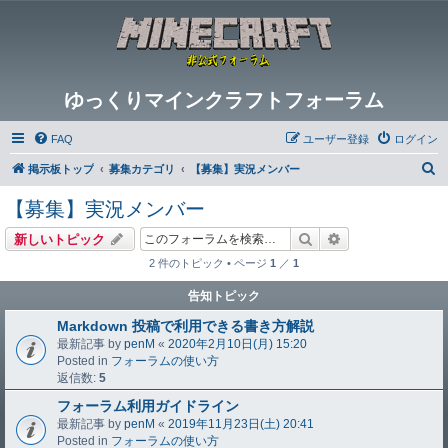
ゆっくりマインクラフトフォーラム
FAQ
ユーザー登録
ログイン
検
掲示板トップ
募集カテゴリ
【募集】実況メンバー
索
【募集】実況メンバー
検索
詳細検索
新しいトピック
2 件のトピック • ページ
1
／
1
告知トピック
Markdown 投稿で利用できる書き方解説
最新記事 by
penM
«
2020年2月10日(月) 15:20
Posted in
フォーラムの使い方
返信数:
5
フォーラム利用ガイドライン
最新記事 by
penM
«
2019年11月23日(土) 20:41
Posted in
フォーラムの使い方