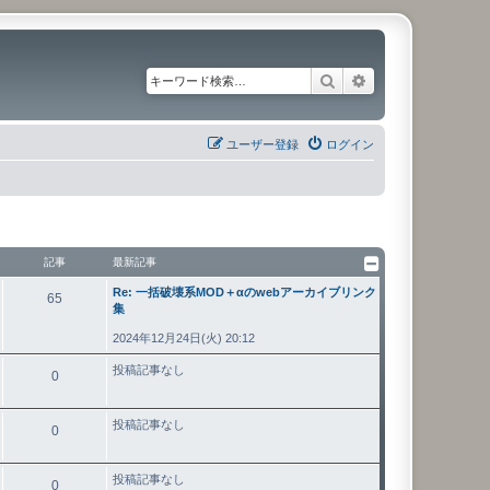
検索
詳細検索
ユーザー登録
ログイン
記事
最新記事
Re: 一括破壊系MOD＋αのwebアーカイブリンク
65
集
2024年12月24日(火) 20:12
投稿記事なし
0
投稿記事なし
0
投稿記事なし
0