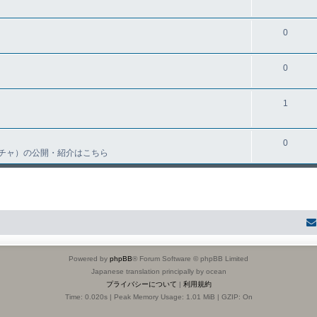
0
0
1
0
チャ）の公開・紹介はこちら
Powered by
phpBB
® Forum Software © phpBB Limited
Japanese translation principally by ocean
プライバシーについて
|
利用規約
Time: 0.020s
| Peak Memory Usage: 1.01 MiB | GZIP: On