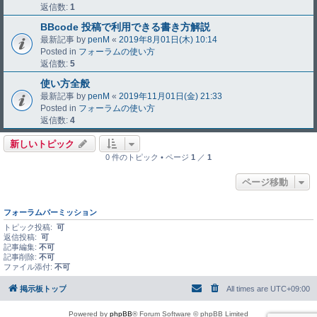
返信数:
1
BBcode 投稿で利用できる書き方解説
最新記事 by
penM
«
2019年8月01日(木) 10:14
Posted in
フォーラムの使い方
返信数:
5
使い方全般
最新記事 by
penM
«
2019年11月01日(金) 21:33
Posted in
フォーラムの使い方
返信数:
4
新しいトピック
0 件のトピック • ページ
1
／
1
ページ移動
フォーラムパーミッション
トピック投稿:
可
返信投稿:
可
記事編集:
不可
記事削除:
不可
ファイル添付:
不可
掲示板トップ
All times are
UTC+09:00
Powered by
phpBB
® Forum Software © phpBB Limited