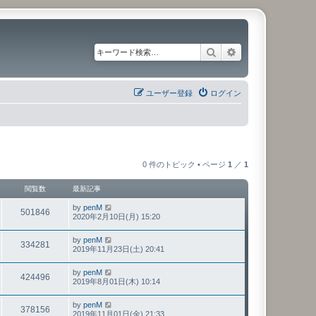
検索
詳細検索
ユーザー登録
ログイン
0 件のトピック • ページ
1
／
1
閲覧数
最新記事
by
penM
501846
2020年2月10日(月) 15:20
by
penM
334281
2019年11月23日(土) 20:41
by
penM
424496
2019年8月01日(木) 10:14
by
penM
378156
2019年11月01日(金) 21:33