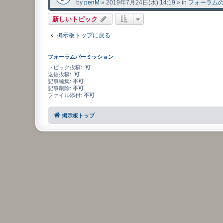
by
penM
»
2019年7月24日(水) 14:19
» in
フォーラム
新しいトピック
掲示板トップに戻る
フォーラムパーミッション
トピック投稿:
可
返信投稿:
可
記事編集:
不可
記事削除:
不可
ファイル添付:
不可
掲示板トップ