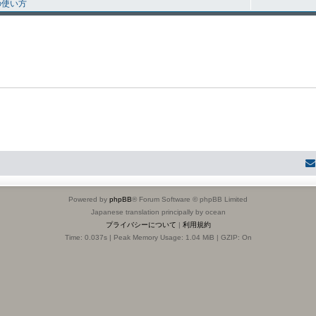
の使い方
Powered by
phpBB
® Forum Software © phpBB Limited
Japanese translation principally by ocean
プライバシーについて
|
利用規約
Time: 0.037s
| Peak Memory Usage: 1.04 MiB | GZIP: On