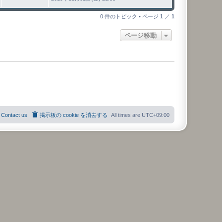
0 件のトピック • ページ
1
／
1
ページ移動
Contact us
掲示板の cookie を消去する
All times are
UTC+09:00