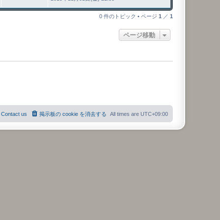
0 件のトピック • ページ
1
／
1
ページ移動
Contact us
掲示板の cookie を消去する
All times are
UTC+09:00