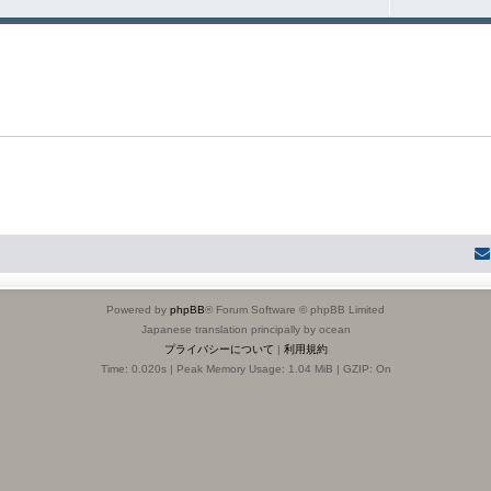
Powered by
phpBB
® Forum Software © phpBB Limited
Japanese translation principally by ocean
プライバシーについて
|
利用規約
Time: 0.020s
| Peak Memory Usage: 1.04 MiB | GZIP: On