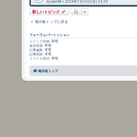
by
penM
»
2019年7月24日(水) 14:19
新しいトピック
掲示板トップに戻る
フォーラムパーミッション
トピック投稿:
不可
返信投稿:
不可
記事編集:
不可
記事削除:
不可
ファイル添付:
不可
掲示板トップ