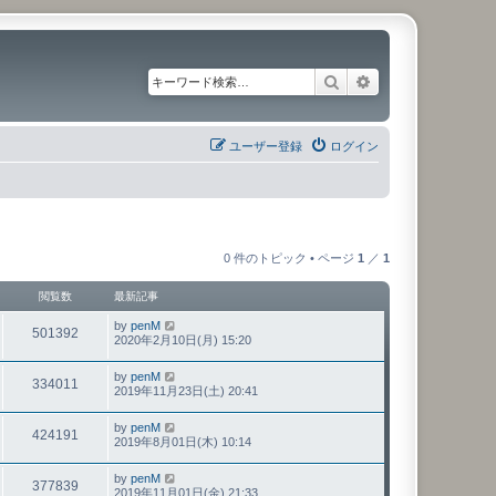
検索
詳細検索
ユーザー登録
ログイン
0 件のトピック • ページ
1
／
1
閲覧数
最新記事
by
penM
501392
2020年2月10日(月) 15:20
by
penM
334011
2019年11月23日(土) 20:41
by
penM
424191
2019年8月01日(木) 10:14
by
penM
377839
2019年11月01日(金) 21:33