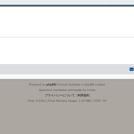
Powered by
phpBB
® Forum Software © phpBB Limited
Japanese translation principally by ocean
プライバシーについて
|
利用規約
Time: 0.016s
| Peak Memory Usage: 1.04 MiB | GZIP: On