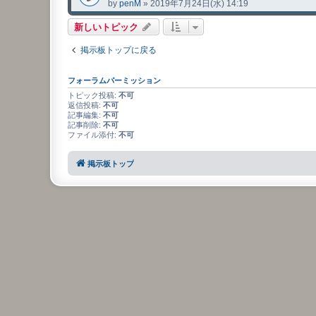
by
penM
»
2019年7月24日(水) 14:19
新しいトピック
掲示板トップに戻る
フォーラムパーミッション
トピック投稿:
不可
返信投稿:
不可
記事編集:
不可
記事削除:
不可
ファイル添付:
不可
掲示板トップ