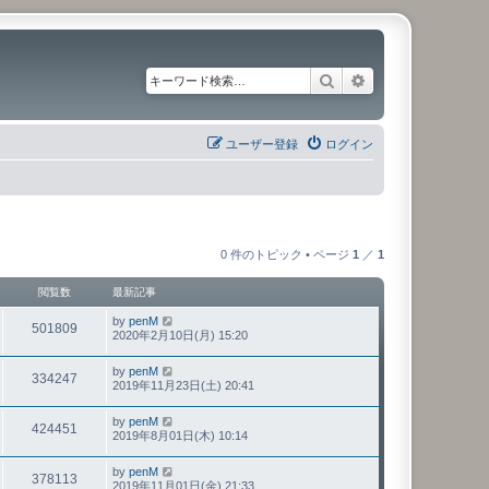
検索
詳細検索
ユーザー登録
ログイン
0 件のトピック • ページ
1
／
1
閲覧数
最新記事
by
penM
501809
2020年2月10日(月) 15:20
by
penM
334247
2019年11月23日(土) 20:41
by
penM
424451
2019年8月01日(木) 10:14
by
penM
378113
2019年11月01日(金) 21:33