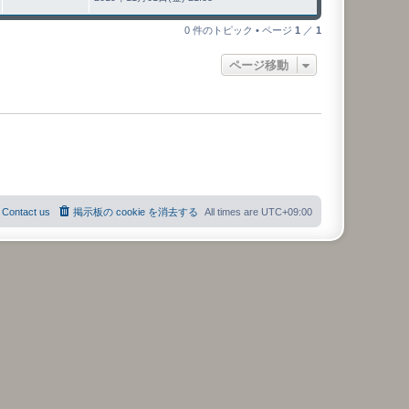
0 件のトピック • ページ
1
／
1
ページ移動
Contact us
掲示板の cookie を消去する
All times are
UTC+09:00