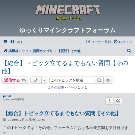
ゆっくりマインクラフトフォーラム
FAQ
ユーザー登録
ログイン
検
掲示板トップ
質問カテゴリ
【質問】その他
索
【総合】トピック立てるまでもない質問【その
他】
検索
詳細検索
返信する
1 件の記事 • ページ
1
／
1
penM
サーバー管理者
【総合】トピック立てるまでもない質問【その他】
投
2019年12月20日(金) 10:50
稿
記
このトピックでは「その他」フォーラムにおける単発質問を受け付けま
事
す