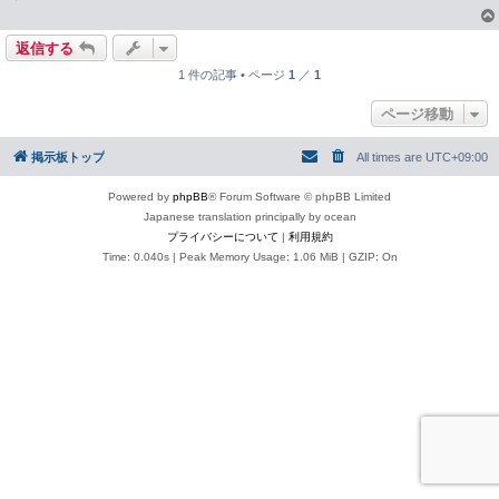
返信する
1 件の記事 • ページ
1
／
1
ページ移動
掲示板トップ
All times are
UTC+09:00
Powered by
phpBB
® Forum Software © phpBB Limited
Japanese translation principally by ocean
プライバシーについて
|
利用規約
Time: 0.040s
| Peak Memory Usage: 1.06 MiB | GZIP: On