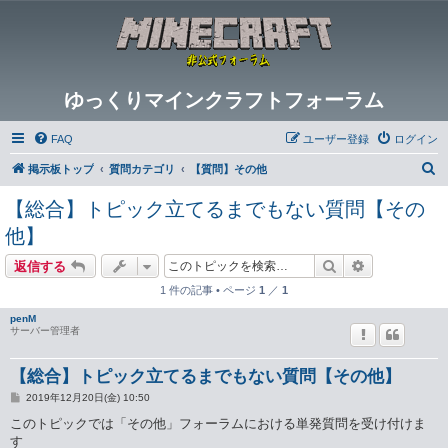
ゆっくりマインクラフトフォーラム
FAQ
ユーザー登録
ログイン
検
掲示板トップ
質問カテゴリ
【質問】その他
索
【総合】トピック立てるまでもない質問【その
他】
検索
詳細検索
返信する
1 件の記事 • ページ
1
／
1
penM
サーバー管理者
【総合】トピック立てるまでもない質問【その他】
投
2019年12月20日(金) 10:50
稿
記
このトピックでは「その他」フォーラムにおける単発質問を受け付けま
事
す