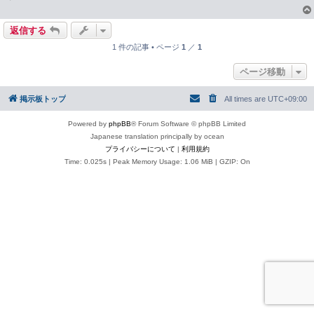
返信する
1 件の記事 • ページ
1
／
1
ページ移動
掲示板トップ
All times are
UTC+09:00
Powered by
phpBB
® Forum Software © phpBB Limited
Japanese translation principally by ocean
プライバシーについて
|
利用規約
Time: 0.025s
| Peak Memory Usage: 1.06 MiB | GZIP: On