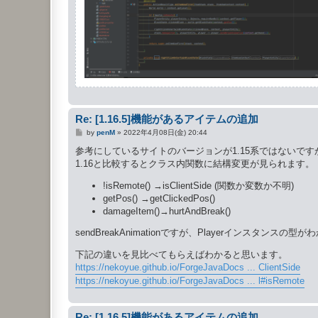
Re: [1.16.5]機能があるアイテムの追加
投
by
penM
»
2022年4月08日(金) 20:44
稿
記
参考にしているサイトのバージョンが1.15系ではないです
事
1.16と比較するとクラス内関数に結構変更が見られます。
!isRemote() →isClientSide (関数か変数か不明)
getPos() →getClickedPos()
damageItem()→hurtAndBreak()
sendBreakAnimationですが、Playerインスタン
下記の違いを見比べてもらえばわかると思います。
https://nekoyue.github.io/ForgeJavaDocs ... ClientSide
https://nekoyue.github.io/ForgeJavaDocs ... l#isRemote
Re: [1.16.5]機能があるアイテムの追加