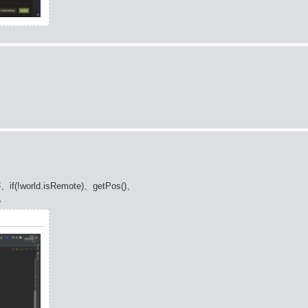
orld.isRemote)、getPos()、
す。