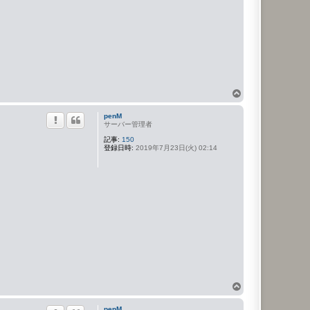
ペ
ー
penM
ジ
サーバー管理者
ト
記事:
150
ッ
登録日時:
2019年7月23日(火) 02:14
プ
ペ
ー
penM