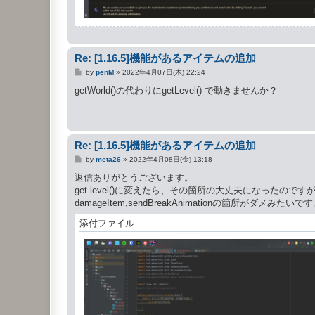
Re: [1.16.5]機能があるアイテムの追加
投
by
penM
»
2022年4月07日(木) 22:24
稿
記
getWorld()の代わりにgetLevel() で動きませんか？
事
Re: [1.16.5]機能があるアイテムの追加
投
by
meta26
»
2022年4月08日(金) 13:18
稿
記
返信ありがとうございます。
事
get level()に変えたら、その箇所の大丈夫になったのですが、if(!w
damageItem,sendBreakAnimationの箇所がダメみたいで
添付ファイル