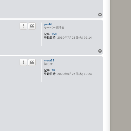
ペ
ー
penM
ジ
サーバー管理者
ト
記事:
150
ッ
登録日時:
2019年7月23日(火) 02:14
プ
ペ
ー
meta26
ジ
初心者
ト
記事:
28
ッ
登録日時:
2020年6月25日(木) 19:24
プ