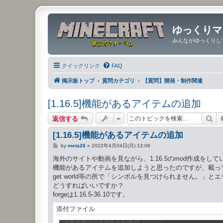
ゆっくりマ
みんながゆっくりし
クイックリンク
FAQ
掲示板トップ
質問カテゴリ
【質問】開発・制作関連
[1.16.5]機能があるアイテムの追加
検
返信する
[1.16.5]機能があるアイテムの追加
投
by
meta26
»
2022年4月04日(月) 13:06
稿
記
海外のサイトや動画を見ながら、1.16.5のmod作成をして
事
機能があるアイテムを追加しようと思ったのですが、載っ
get world等の所で「シンボルを見つけられません。」
どうすればいいですか？
forgeは1.16.5-36.10です。
添付ファイル