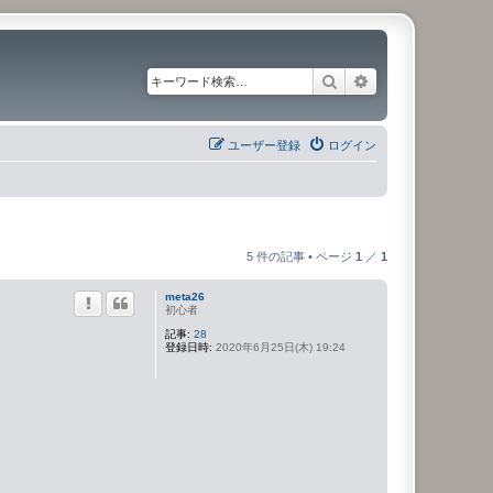
検索
詳細検索
ユーザー登録
ログイン
5 件の記事 • ページ
1
／
1
meta26
初心者
記事:
28
登録日時:
2020年6月25日(木) 19:24