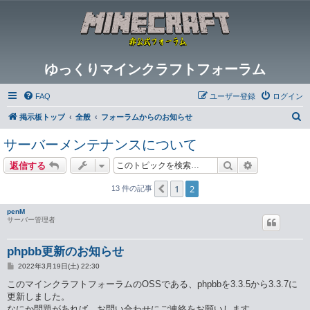
ゆっくりマインクラフトフォーラム
FAQ
ユーザー登録
ログイン
検
掲示板トップ
全般
フォーラムからのお知らせ
索
サーバーメンテナンスについて
検索
詳細検索
返信する
1
2
１つ前へ
13 件の記事
penM
サーバー管理者
phpbb更新のお知らせ
投
2022年3月19日(土) 22:30
稿
記
このマインクラフトフォーラムのOSSである、phpbbを3.3.5から3.3.7に
事
更新しました。
なにか問題があれば、お問い合わせにご連絡をお願いします。