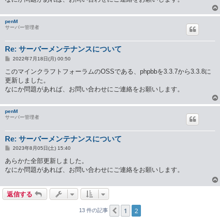
penM
サーバー管理者
Re: サーバーメンテナンスについて
投
2022年7月18日(月) 00:50
稿
記
このマインクラフトフォーラムのOSSである、phpbbを3.3.7から3.3.8に
事
更新しました。
なにか問題があれば、お問い合わせにご連絡をお願いします。
penM
サーバー管理者
Re: サーバーメンテナンスについて
投
2023年8月05日(土) 15:40
稿
記
あらかた全部更新しました。
事
なにか問題があれば、お問い合わせにご連絡をお願いします。
返信する
1
2
１つ前へ
13 件の記事