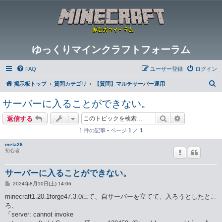
ゆっくりマインクラフトフォーラム
FAQ
ユーザー登録
ログイン
検
掲示板トップ
質問カテゴリ
【質問】マルチサーバー運用
索
サーバーに入ることができない。
検索
詳細検索
返信する
1 件の記事 • ページ
1
／
1
meta26
初心者
サーバーに入ることができない。
投
2024年8月10日(土) 14:06
稿
記
minecraft1.20.1forge47.3.0にて、自サーバーを立てて、入ろうとしたとこ
事
ろ、
「server: cannot invoke