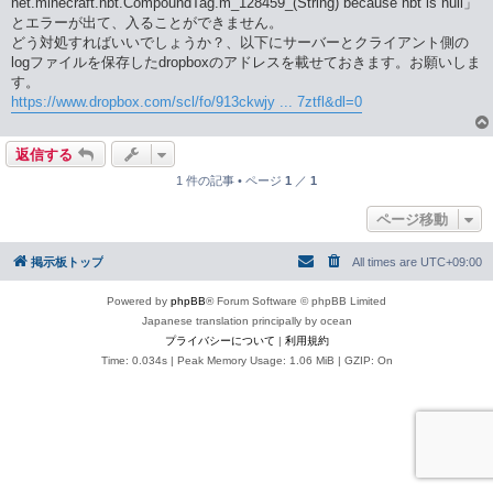
net.minecraft.nbt.CompoundTag.m_128459_(String) because nbt is null」
とエラーが出て、入ることができません。
どう対処すればいいでしょうか？、以下にサーバーとクライアント側の
logファイルを保存したdropboxのアドレスを載せておきます。お願いしま
す。
https://www.dropbox.com/scl/fo/913ckwjy ... 7ztfl&dl=0
返信する
1 件の記事 • ページ
1
／
1
ページ移動
掲示板トップ
All times are
UTC+09:00
Powered by
phpBB
® Forum Software © phpBB Limited
Japanese translation principally by ocean
プライバシーについて
|
利用規約
Time: 0.034s
| Peak Memory Usage: 1.06 MiB | GZIP: On