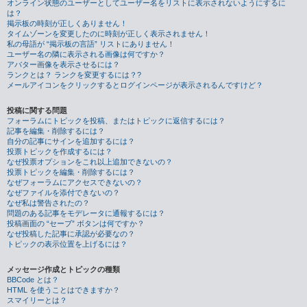
オンライン状態のユーザーとしてユーザー名をリストに表示されないようにするに
は？
掲示板の時刻が正しくありません！
タイムゾーンを変更したのに時刻が正しく表示されません！
私の母語が “掲示板の言語” リストにありません！
ユーザー名の隣に表示される画像は何ですか？
アバター画像を表示させるには？
ランクとは？ ランクを変更するには？?
メールアイコンをクリックするとログインページが表示されるんですけど？
投稿に関する問題
フォーラムにトピックを投稿、またはトピックに返信するには？
記事を編集・削除するには？
自分の記事にサインを追加するには？
投票トピックを作成するには？
なぜ投票オプションをこれ以上追加できないの？
投票トピックを編集・削除するには？
なぜフォーラムにアクセスできないの？
なぜファイルを添付できないの？
なぜ私は警告されたの？
問題のある記事をモデレータに通報するには？
投稿画面の “セーブ” ボタンは何ですか？
なぜ投稿した記事に承認が必要なの？
トピックの表示位置を上げるには？
メッセージ作成とトピックの種類
BBCode とは？
HTML を使うことはできますか？
スマイリーとは？