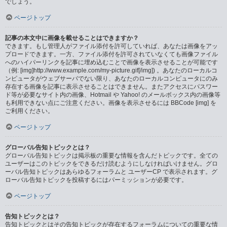
でしょう。
ページトップ
記事の本文中に画像を載せることはできますか？
できます。もし管理人がファイル添付を許可していれば、あなたは画像をアッ
プロードできます。一方、ファイル添付を許可されていなくても画像ファイル
へのハイパーリンクを記事に埋め込むことで画像を表示させることが可能です
（例: [img]http://www.example.com/my-picture.gif[/img]) 。あなたのローカルコ
ンピュータがウェブサーバでない限り、あなたのローカルコンピュータにのみ
存在する画像を記事に表示させることはできません。またアクセスにパスワー
ド等が必要なサイト内の画像、Hotmail や Yahoo! のメールボックス内の画像等
も利用できない点にご注意ください。画像を表示させるには BBCode [img] を
ご利用ください。
ページトップ
グローバル告知トピックとは？
グローバル告知トピックは掲示板の重要な情報を含んだトピックです。全ての
ユーザーはこのトピックをできるだけ読むようにしなければいけません。グロ
ーバル告知トピックはあらゆるフォーラムと ユーザーCP で表示されます。グ
ローバル告知トピックを投稿するにはパーミッションが必要です。
ページトップ
告知トピックとは？
告知トピックとはその告知トピックが存在するフォーラムについての重要な情