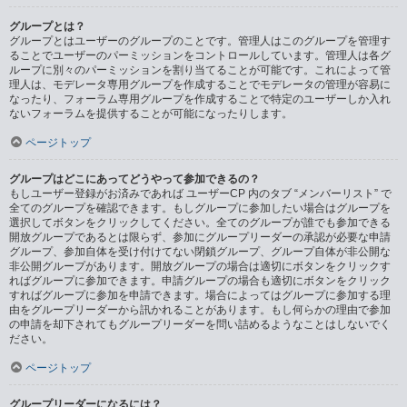
グループとは？
グループとはユーザーのグループのことです。管理人はこのグループを管理す
ることでユーザーのパーミッションをコントロールしています。管理人は各グ
ループに別々のパーミッションを割り当てることが可能です。これによって管
理人は、モデレータ専用グループを作成することでモデレータの管理が容易に
なったり、フォーラム専用グループを作成することで特定のユーザーしか入れ
ないフォーラムを提供することが可能になったりします。
ページトップ
グループはどこにあってどうやって参加できるの？
もしユーザー登録がお済みであれば ユーザーCP 内のタブ “メンバーリスト” で
全てのグループを確認できます。もしグループに参加したい場合はグループを
選択してボタンをクリックしてください。全てのグループが誰でも参加できる
開放グループであるとは限らず、参加にグループリーダーの承認が必要な申請
グループ、参加自体を受け付けてない閉鎖グループ、グループ自体が非公開な
非公開グループがあります。開放グループの場合は適切にボタンをクリックす
ればグループに参加できます。申請グループの場合も適切にボタンをクリック
すればグループに参加を申請できます。場合によってはグループに参加する理
由をグループリーダーから訊かれることがあります。もし何らかの理由で参加
の申請を却下されてもグループリーダーを問い詰めるようなことはしないでく
ださい。
ページトップ
グループリーダーになるには？