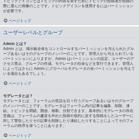
トピックアイコンとはトピックの内容を表すためにトピックの投稿者が投稿の
際に選んだ画像のことです。トピックアイコンを使用するにはパーミッション
が必要です。
ページトップ
ユーザーレベルとグループ
Admin とは？
Admin とは、掲示板全体をコントロールするパーミッションを与えられたグル
ープあるいはそのグループのメンバーのことです。管理人から与えられている
パーミッションによりますが、Admin はパーミッションの設定、ユーザーのア
クセス禁止、グループの作成、モデレータの任命などを実行できます。管理人
によってはさらに Admin にグローバルモデレータの全パーミッションを与えて
いる場合もあるでしょう。
ページトップ
モデレータとは？
モデレータとは、フォーラムの世話を日々行うグループあるいはそのグループ
のメンバーのことです。モデレータはフォーラム内の記事を編集、削除、凍
結、トピックを閉鎖、開放、移動、分割できます。基本的にモデレータの存在
意義は、フォーラムの趣旨を外れた投稿や規約に反する投稿をしたユーザーに
対して警告したりその記事を削除したり凍結したりすることによってそのフォ
ーラムの秩序を保つことにあります。
ページトップ