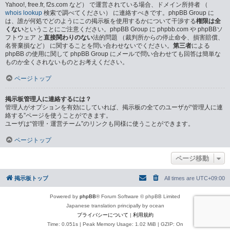
Yahoo!, free.fr, f2s.com など） で運営されている場合、ドメイン所持者 （
whois lookup
検索で調べてください） に連絡すべきです。phpBB Group に
は、誰が何処でどのようにこの掲示板を使用するかについて干渉する
権限は全
くない
ということにご注意ください。phpBB Group に phpbb.com や phpBBソ
フトウェア と
直接関わりのない
法的問題 （裁判所からの停止命令、損害賠償、
名誉棄損など） に関することを問い合わせないでください。
第三者
による
phpBB の使用に関して phpBB Group にメールで問い合わせても回答は簡単な
ものか全くされないものとお考えください。
ページトップ
掲示板管理人に連絡するには？
管理人がオプションを有効にしていれば、掲示板の全てのユーザが“管理人に連
絡する”ページを使うことができます。
ユーザは“管理・運営チーム”のリンクも同様に使うことができます。
ページトップ
ページ移動
掲示板トップ
All times are
UTC+09:00
Powered by
phpBB
® Forum Software © phpBB Limited
Japanese translation principally by ocean
プライバシーについて
|
利用規約
Time: 0.051s
| Peak Memory Usage: 1.02 MiB | GZIP: On