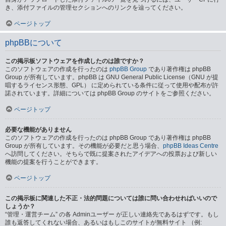
き、添付ファイルの管理セクションへのリンクを辿ってください。
ページトップ
phpBBについて
この掲示板ソフトウェアを作成したのは誰ですか？
このソフトウェアの作成を行ったのは
phpBB Group
であり著作権は phpBB
Group が所有しています。phpBB は GNU General Public License（GNU が提
唱するライセンス形態、GPL） に定められている条件に従って使用や配布が許
諾されています。詳細については phpBB Group のサイトをご参照ください。
ページトップ
必要な機能がありません
このソフトウェアの作成を行ったのは phpBB Group であり著作権は phpBB
Group が所有しています。その機能が必要だと思う場合、
phpBB Ideas Centre
へ訪問してください。そちらで既に提案されたアイデアへの投票および新しい
機能の提案を行うことができます。
ページトップ
この掲示板に関連した不正・法的問題については誰に問い合わせればいいので
しょうか？
“管理・運営チーム” の各 Adminユーザー が正しい連絡先であるはずです。もし
誰も返答してくれない場合、あるいはもしこのサイトが無料サイト （例: