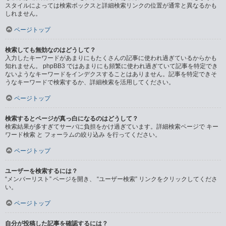
スタイルによっては検索ボックスと詳細検索リンクの位置が通常と異なるかも
しれません。
ページトップ
検索しても無効なのはどうして？
入力したキーワードがあまりにもたくさんの記事に使われ過ぎているからかも
知れません。 phpBB3 ではあまりにも頻繁に使われ過ぎていて記事を特定でき
ないようなキーワードをインデクスすることはありません。記事を特定できそ
うなキーワードで検索するか、詳細検索を活用してください。
ページトップ
検索するとページが真っ白になるのはどうして？
検索結果が多すぎてサーバに負担をかけ過ぎています。詳細検索ページで キー
ワード検索 と フォーラムの絞り込み を行ってください。
ページトップ
ユーザーを検索するには？
“メンバーリスト” ページを開き、 “ユーザー検索” リンクをクリックしてくださ
い。
ページトップ
自分が投稿した記事を確認するには？