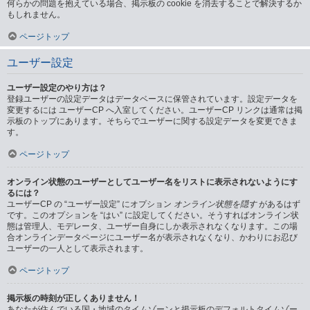
何らかの問題を抱えている場合、掲示板の cookie を消去することで解決するか
もしれません。
ページトップ
ユーザー設定
ユーザー設定のやり方は？
登録ユーザーの設定データはデータベースに保管されています。設定データを
変更するには ユーザーCP へ入室してください。ユーザーCP リンクは通常は掲
示板のトップにあります。そちらでユーザーに関する設定データを変更できま
す。
ページトップ
オンライン状態のユーザーとしてユーザー名をリストに表示されないようにす
るには？
ユーザーCP の “ユーザー設定” にオプション
オンライン状態を隠す
があるはず
です。このオプションを “はい” に設定してください。そうすればオンライン状
態は管理人、モデレータ、ユーザー自身にしか表示されなくなります。この場
合オンラインデータページにユーザー名が表示されなくなり、かわりにお忍び
ユーザーの一人として表示されます。
ページトップ
掲示板の時刻が正しくありません！
あなたが住んでいる国・地域のタイムゾーンと掲示板のデフォルトタイムゾー