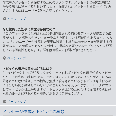
作成中のメッセージを保存するためのボタンです。メッセージの完成に時間が
かかる場合は利用すると良いでしょう。保存されたメッセージをロード（読み
込み）するには ユーザーCP へ入室してください。
ページトップ
なぜ投稿した記事に承認が必要なの？
「このフォーラムに投稿された記事は閲覧される前にモデレータが審査する必
要がある」 と管理人がそのフォーラムを判断している可能性があります。ある
いは 「このユーザーが投稿した記事は閲覧される前にモデレータが審査する必
要がある」 と管理人があなたを判断し、承認が必要なグループへあなたを配置
している可能性もあります。詳細は管理人にお問い合わせください
ページトップ
トピックの表示位置を上げるには？
“このトピックを上げる” リンクをクリックすればトピックの表示位置をトピッ
クリストの先頭に移動させることができます。しかしそのリンクがどこにも表
示されていない場合、この機能が無効に設定されているかトピックを上げるの
に十分な時間が経過していないかのどちらかが考えられます。トピックに返信
してもトピックは上がりますが、トピックを上げるためだけに返信するのは掲
示板のルールに抵触する可能性がある点にご注意ください。
ページトップ
メッセージ作成とトピックの種類