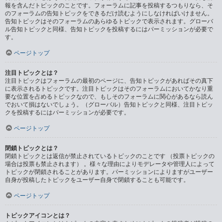
報を含んだトピックのことです。フォーラムに記事を投稿するつもりなら、そ
のフォーラムの告知トピックをできるだけ読むようにしなければいけません。
告知トピックはそのフォーラムのあらゆるトピックで表示されます。グローバ
ル告知トピックと同様、告知トピックを投稿するにはパーミッションが必要で
す。
ページトップ
注目トピックとは？
注目トピックはフォーラムの最初のページに、告知トピックがあればその真下
に表示されるトピックです。注目トピックはそのフォーラムにおいてかなり重
要な位置を占めるトピックなので、もしそのフォーラムに関心があるなら読ん
でおいて損はないでしょう。（グローバル）告知トピックと同様、注目トピッ
クを投稿するにはパーミッションが必要です。
ページトップ
閉鎖トピックとは？
閉鎖トピックとは返信が禁止されているトピックのことです （投票トピックの
場合は投票も禁止されます） 。様々な理由によりモデレータや管理人によって
トピックが閉鎖されることがあります。パーミッションによりますがユーザー
自身が投稿したトピックをユーザー自身で閉鎖することも可能です。
ページトップ
トピックアイコンとは？