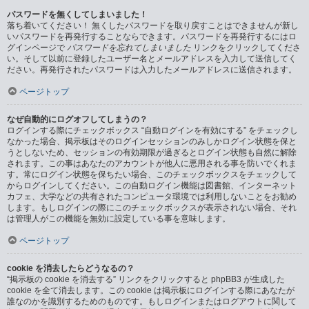
パスワードを無くしてしまいました！
落ち着いてください！ 無くしたパスワードを取り戻すことはできませんが新し
いパスワードを再発行することならできます。パスワードを再発行するにはロ
グインページで
パスワードを忘れてしまいました
リンクをクリックしてくださ
い。そして以前に登録したユーザー名とメールアドレスを入力して送信してく
ださい。再発行されたパスワードは入力したメールアドレスに送信されます。
ページトップ
なぜ自動的にログオフしてしまうの？
ログインする際にチェックボックス “自動ログインを有効にする” をチェックし
なかった場合、掲示板はそのログインセッションのみしかログイン状態を保と
うとしないため、セッションの有効期限が過ぎるとログイン状態も自然に解除
されます。この事はあなたのアカウントが他人に悪用される事を防いでくれま
す。常にログイン状態を保ちたい場合、このチェックボックスをチェックして
からログインしてください。この自動ログイン機能は図書館、インターネット
カフェ、大学などの共有されたコンピュータ環境では利用しないことをお勧め
します。もしログインの際にこのチェックボックスが表示されない場合、それ
は管理人がこの機能を無効に設定している事を意味します。
ページトップ
cookie を消去したらどうなるの？
“掲示板の cookie を消去する” リンクをクリックすると phpBB3 が生成した
cookie を全て消去します。この cookie は掲示板にログインする際にあなたが
誰なのかを識別するためのものです。もしログインまたはログアウトに関して