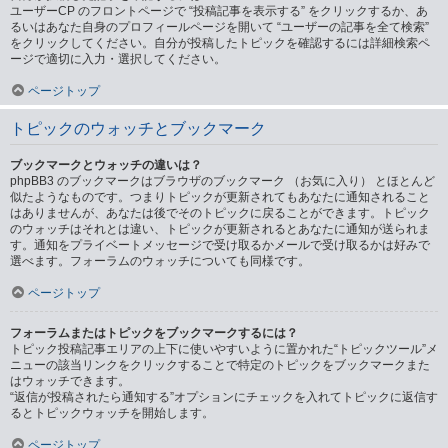
ユーザーCP のフロントページで “投稿記事を表示する” をクリックするか、あ
るいはあなた自身のプロフィールページを開いて “ユーザーの記事を全て検索”
をクリックしてください。自分が投稿したトピックを確認するには詳細検索ペ
ージで適切に入力・選択してください。
ページトップ
トピックのウォッチとブックマーク
ブックマークとウォッチの違いは？
phpBB3 のブックマークはブラウザのブックマーク （お気に入り） とほとんど
似たようなものです。つまりトピックが更新されてもあなたに通知されること
はありませんが、あなたは後でそのトピックに戻ることができます。トピック
のウォッチはそれとは違い、トピックが更新されるとあなたに通知が送られま
す。通知をプライベートメッセージで受け取るかメールで受け取るかは好みで
選べます。フォーラムのウォッチについても同様です。
ページトップ
フォーラムまたはトピックをブックマークするには？
トピック投稿記事エリアの上下に使いやすいように置かれた“トピックツール”メ
ニューの該当リンクをクリックすることで特定のトピックをブックマークまた
はウォッチできます。
“返信が投稿されたら通知する”オプションにチェックを入れてトピックに返信す
るとトピックウォッチを開始します。
ページトップ