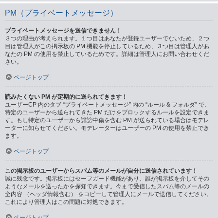
PM（プライベートメッセージ）
プライベートメッセージを送信できません！
３つの理由が考えられます。１つ目はあなたが登録ユーザーでないため、２つ
目は管理人がこの掲示板の PM 機能を停止しているため、３つ目は管理人があ
なたの PM の使用を禁止しているためです。詳細は管理人にお問い合わせくだ
さい。
ページトップ
読みたくない PM が定期的に送られてきます！
ユーザーCP 内のタブ “プライベートメッセージ” 内の “ルール & フォルダ” で、
特定のユーザーから送られてきた PM だけをブロックするルールを設定できま
す。もし特定のユーザーから誹謗中傷を含む PM が送られている場合はモデレ
ーターに知らせてください。モデレーターはユーザーの PM の使用を禁止でき
ます。
ページトップ
この掲示板のユーザーからスパム等のメールが自分に送信されています！
誠に残念です。掲示板にはセーフガード機能があり、誰が掲示板を介してその
ようなメールを送ったかを探知できます。今まで受信したスパム等のメールの
全内容 （ヘッダ情報含む） をコピーして管理人にメールで送信してください。
これにより管理人はこの問題に対処できます。
ページトップ