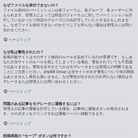
なぜファイルを添付できないの？
ファイル添付のパーミッションは各フォーラム、各グループ、各ユーザーに与
えられます。管理人によっては特定のフォーラムに対してパーミッションを許
可していなかったり特定のグループにのみ許可していたりするかもしれませ
ん。なぜファイル添付できないのかどうしても判らない場合は管理人にお問い
合わせください。
ページトップ
なぜ私は警告されたの？
各掲示板サイトはそのサイト独自のルールを定めているのが普通です。もしあ
なたが当サイトのルールを犯してしまっている場合、警告されていても不思議
ではありません。警告を出すかどうかはモデレータまたは管理人の判断である
ことにご注意ください。phpBB Group は当サイトが出す警告について何の関係
もありませんし責任も負いません。なぜ警告が出されたのか判らない場合はモ
デレータまたは管理人にお問い合わせください。
ページトップ
問題のある記事をモデレータに通報するには？
管理人が記事の通報を許可している場合、記事内に通報ボタンが表示されま
す。そのボタンをクリックすれば通報ページへ移動できます。
ページトップ
投稿画面の “セーブ” ボタンは何ですか？