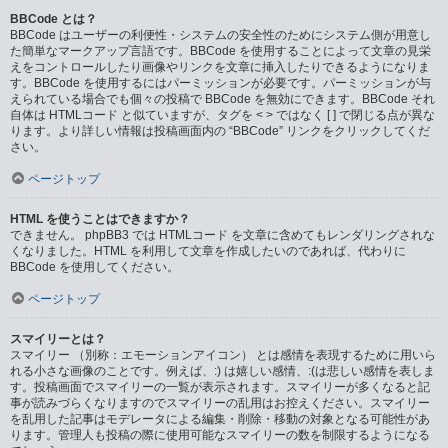
BBCode とは？
BBCode はユーザーの利便性・システムの安全性のためにシステム側が用意し
た簡単なマークアップ言語です。BBCode を使用することによって文章の見栄
えをコントロールしたり画像やリンクを文章に挿入したりできるようになりま
す。BBCode を使用するにはパーミッションが必要です。パーミッションが与
えられている場合でも個々の投稿で BBCode を無効にできます。BBCode それ
自体は HTMLコード と似ていますが、タグを < > ではなく [ ] で閉じる点が異な
ります。より詳しい情報は投稿画面内の “BBCode” リンクをクリックしてくだ
さい。
ページトップ
HTML を使うことはできますか？
できません。 phpBB3 では HTMLコード を文章に含めてもレンダリングされな
くなりました。HTML を利用して文章を作成したいのであれば、代わりに
BBCode を使用してください。
ページトップ
スマイリーとは？
スマイリー （別称：エモーションアイコン） とは感情を表現するために用いら
れる小さな画像のことです。例えば、:) は嬉しい感情、:(は悲しい感情を表しま
す。投稿画面でスマイリーの一覧が表示されます。スマイリーが多くなると記
事が読みづらくなりますのでスマイリーの乱用はお控えください。スマイリー
を乱用した記事はモデレータによる編集・削除・移動の対象となる可能性があ
ります。管理人も投稿の際に使用可能なスマイリーの数を制限するようになる