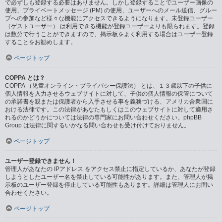
で必ずしも登録する必要はありません。しかし登録することでユーザー画像の
使用、プライベートメッセージ (PM) の使用、ユーザーへのメール送信、グルー
プへの参加など様々な機能にアクセスできるようになります。未登録ユーザー
（ゲストユーザー） は利用できる機能が登録ユーザーよりも限られます。登録
は数分で行うことができますので、掲示板をよく利用する場合はユーザー登録
することをお勧めします。
ページトップ
COPPA とは？
COPPA （児童オンライン・プライバシー保護法） とは、１３歳以下の子供に
個人情報を入力させるウェブサイトに対して、子供の個人情報の保管について
の承諾書を親または保護者から入手させる事を義務づける、アメリカ合衆国に
おける法律です。この法律があなたもしくはこのウェブサイトに対して適用さ
れるのかどうかについては法律の専門家にお問い合わせください。phpBB
Group は法律に関するいかなる問い合わせも受け付けておりません。
ページトップ
ユーザー登録できません！
管理人があなたの IPアドレス をアクセス禁止に指定しているか、あなたが登録
しようとしたユーザー名を禁止している可能性があります。また、管理人が掲
示板のユーザー登録を停止している可能性もあります。詳細は管理人にお問い
合わせください。
ページトップ