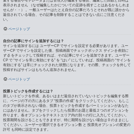
集する場合やモデレータまたは管理人が編集する場合、編集した回数と日時は
表示されません （なぜ編集したかについての足跡を残すことはあるかもしれま
せんが・・） 。一般ユーザーはたとえ自分の記事だろうとそれが既に誰かから
返信されている場合、その記事を削除することはできない点にご注意くださ
い。
ページトップ
自分の記事にサインを追加するには？
サインを追加するには ユーザーCP でサインを設定する必要があります。ユー
ザーCP でサインを設定した後、投稿画面でチェックボックス
サインを有効に
する
をチェックして投稿すれば、その記事にサインを追加できます。ユーザー
CP で “サインを常に有効にする” を “はい” にしていれば、投稿画面の “サインを
有効にする” は常にチェックされた状態になります。その際、チェックを外して
投稿すればサインはもちろん追加されません。
ページトップ
投票トピックを作成するには？
新しいトピックを作成、あるいはまだ返信されていないトピックを編集する際
に、ページの下の方にあるタブ “投票の作成” をクリックしてください。もしこ
のタブが表示されない場合、投票トピックを作成するパーミッションがあなた
にはありません。タブをクリックしたら投票のお題と最低２つのオプションを
作ります。各オプションをテキストエリア内の別々の行に入力してください。
投票期間を設けることもできますが、特に期間を設けない場合は 0 のままにし
てください。ユーザーが選択できるオプション数 と 投票先オプションの変更の
許可 も同時に設定できます。