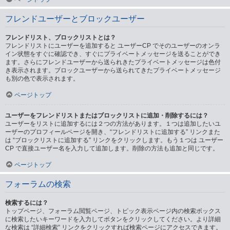
フレンドユーザーとブロックユーザー
フレンドリスト、ブロックリストとは？
フレンドリストにユーザーを追加すると ユーザーCP でそのユーザーのオンラ
イン状態をすぐに確認でき、すぐにプライベートメッセージを送ることができ
ます。さらにフレンドユーザーから送られきたプライベートメッセージは色付
き表示されます。ブロックユーザーから送られてきたプライベートメッセージ
も別の色で表示されます。
ページトップ
ユーザーをフレンドリストまたはブロックリストに追加・削除するには？
ユーザーをリストに追加するには２つの方法があります。１つは追加したいユ
ーザーのプロフィールページを開き、“フレンドリストに追加する” リンクまた
は “ブロックリストに追加する” リンクをクリックします。もう１つは ユーザー
CP で直接ユーザー名を入力して追加します。削除の方法も追加と同じです。
ページトップ
フォーラムの検索
検索するには？
トップページ、フォーラム閲覧ページ、トピック表示ページ内の検索ボックス
に検索したいキーワードを入力してボタンをクリックしてください。より詳細
な検索は “詳細検索” リンクをクリックすれば検索ページにアクセスできます。