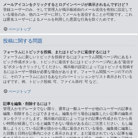
メールアイコンをクリックするとログインページが表示されるんですけど？
登録ユーザーのみ、そして管理人が掲示板経由のメール送信を有効に設定して
いる場合のみ、他のユーザーに対してメールを送信することが可能です。これ
は匿名ユーザーによるメールを利用した悪質な行為を防ぐためです。
ページトップ
投稿に関する問題
フォーラムにトピックを投稿、またはトピックに返信するには？
フォーラムに新しいトピックを投稿するにはフォーラム閲覧ページ内にあるト
ピック作成ボタンを、トピックに返信するにはトピックページ内にある“返信す
る”ボタンをクリックしてください。掲示板の設定によってはトピックを投稿す
るにはユーザー登録が必要な場合があります。フォーラム閲覧ページの下の方
に、そのフォーラムにおけるあなたのパーミッションがリスト表示されている
はずです。例、トピック投稿: 可、ファイル添付: 可 など。
ページトップ
記事を編集・削除するには？
管理人かモデレータでない限り、通常は一般ユーザーが他のユーザーの記事を
編集・削除することはできません。編集を行う場合は編集したい記事の編集ボ
タンをクリックします。掲示板の設定によってはその記事が作成されてから長
い時間が経過していると編集できない場合がある点にご注意ください。もし編
集しようとしている記事が誰かから既に返信されている場合、編集後に編集し
た回数と日時が記事内に小さく表示されます。まだ返信されていない記事を編