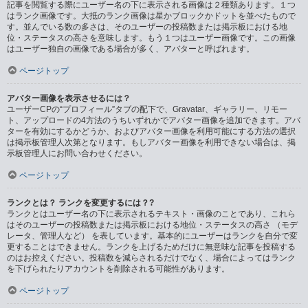
記事を閲覧する際にユーザー名の下に表示される画像は２種類あります。１つ
はランク画像です。大抵のランク画像は星かブロックかドットを並べたもので
す。並んでいる数の多さは、そのユーザーの投稿数または掲示板における地
位・ステータスの高さを意味します。もう１つはユーザー画像です。この画像
はユーザー独自の画像である場合が多く、アバターと呼ばれます。
ページトップ
アバター画像を表示させるには？
ユーザーCPの“プロフィール”タブの配下で、Gravatar、ギャラリー、リモー
ト、アップロードの4方法のうちいずれかでアバター画像を追加できます。アバ
ターを有効にするかどうか、およびアバター画像を利用可能にする方法の選択
は掲示板管理人次第となります。もしアバター画像を利用できない場合は、掲
示板管理人にお問い合わせください。
ページトップ
ランクとは？ ランクを変更するには？?
ランクとはユーザー名の下に表示されるテキスト・画像のことであり、これら
はそのユーザーの投稿数または掲示板における地位・ステータスの高さ （モデ
レータ、管理人など） を表しています。基本的にユーザーはランクを自分で変
更することはできません。ランクを上げるためだけに無意味な記事を投稿する
のはお控えください。投稿数を減らされるだけでなく、場合によってはランク
を下げられたりアカウントを削除される可能性があります。
ページトップ