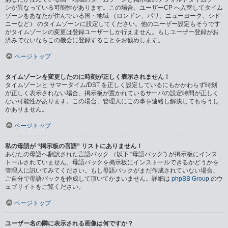
ンが異なっている可能性があります。この場合、ユーザーCP へ入室してタイム
ゾーンをあなたが住んでいる国・地域 （ロンドン、パリ、ニューヨーク、シド
ニーなど） のタイムゾーンに設定してください。他のユーザー設定もそうです
がタイムゾーンの変更は登録ユーザーしか行えません。もしユーザー登録がお
済みでないならこの機会に登録することをお勧めします。
ページトップ
タイムゾーンを変更したのに時刻が正しく表示されません！
タイムゾーンと サマータイム/DST を正しく設定しているにもかかわらず時刻
が正しく表示されない場合、掲示板が置かれているサーバの設定時間が正しく
ない可能性があります。この場合、管理人にこの事を連絡し解決してもらうし
かありません。
ページトップ
私の母語が “掲示板の言語” リストにありません！
あなたの母語へ翻訳された言語パック （以下 “母語パック”) が掲示板にインス
トールされていません。母語パックを掲示板にインストールできるかどうかを
管理人に訊いてみてください。もし母語パックがまだ作成されていない場合、
ご自分で母語パックを作成して頂いてかまいません。詳細は
phpBB Group
のウ
ェブサイトをご覧ください。
ページトップ
ユーザー名の隣に表示される画像は何ですか？