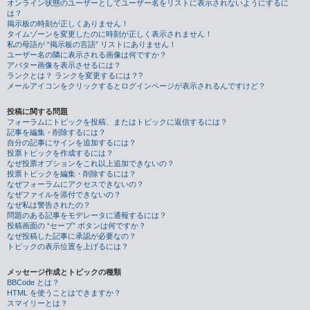
オンライン状態のユーザーとしてユーザー名をリストに表示されないようにするに
は？
掲示板の時刻が正しくありません！
タイムゾーンを変更したのに時刻が正しく表示されません！
私の母語が “掲示板の言語” リストにありません！
ユーザー名の隣に表示される画像は何ですか？
アバター画像を表示させるには？
ランクとは？ ランクを変更するには？?
メールアイコンをクリックするとログインページが表示されるんですけど？
投稿に関する問題
フォーラムにトピックを投稿、またはトピックに返信するには？
記事を編集・削除するには？
自分の記事にサインを追加するには？
投票トピックを作成するには？
なぜ投票オプションをこれ以上追加できないの？
投票トピックを編集・削除するには？
なぜフォーラムにアクセスできないの？
なぜファイルを添付できないの？
なぜ私は警告されたの？
問題のある記事をモデレータに通報するには？
投稿画面の “セーブ” ボタンは何ですか？
なぜ投稿した記事に承認が必要なの？
トピックの表示位置を上げるには？
メッセージ作成とトピックの種類
BBCode とは？
HTML を使うことはできますか？
スマイリーとは？