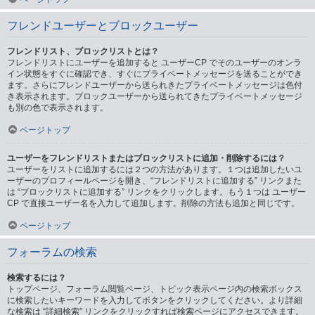
フレンドユーザーとブロックユーザー
フレンドリスト、ブロックリストとは？
フレンドリストにユーザーを追加すると ユーザーCP でそのユーザーのオンラ
イン状態をすぐに確認でき、すぐにプライベートメッセージを送ることができ
ます。さらにフレンドユーザーから送られきたプライベートメッセージは色付
き表示されます。ブロックユーザーから送られてきたプライベートメッセージ
も別の色で表示されます。
ページトップ
ユーザーをフレンドリストまたはブロックリストに追加・削除するには？
ユーザーをリストに追加するには２つの方法があります。１つは追加したいユ
ーザーのプロフィールページを開き、“フレンドリストに追加する” リンクまた
は “ブロックリストに追加する” リンクをクリックします。もう１つは ユーザー
CP で直接ユーザー名を入力して追加します。削除の方法も追加と同じです。
ページトップ
フォーラムの検索
検索するには？
トップページ、フォーラム閲覧ページ、トピック表示ページ内の検索ボックス
に検索したいキーワードを入力してボタンをクリックしてください。より詳細
な検索は “詳細検索” リンクをクリックすれば検索ページにアクセスできます。