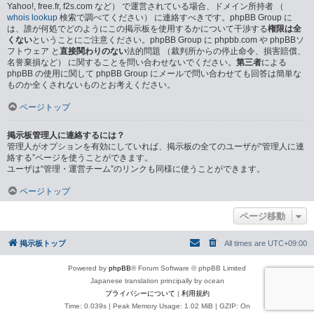
Yahoo!, free.fr, f2s.com など） で運営されている場合、ドメイン所持者 （
whois lookup
検索で調べてください） に連絡すべきです。phpBB Group に
は、誰が何処でどのようにこの掲示板を使用するかについて干渉する
権限は全
くない
ということにご注意ください。phpBB Group に phpbb.com や phpBBソ
フトウェア と
直接関わりのない
法的問題 （裁判所からの停止命令、損害賠償、
名誉棄損など） に関することを問い合わせないでください。
第三者
による
phpBB の使用に関して phpBB Group にメールで問い合わせても回答は簡単な
ものか全くされないものとお考えください。
ページトップ
掲示板管理人に連絡するには？
管理人がオプションを有効にしていれば、掲示板の全てのユーザが“管理人に連
絡する”ページを使うことができます。
ユーザは“管理・運営チーム”のリンクも同様に使うことができます。
ページトップ
ページ移動
掲示板トップ
All times are
UTC+09:00
Powered by
phpBB
® Forum Software © phpBB Limited
Japanese translation principally by ocean
プライバシーについて
|
利用規約
Time: 0.039s
| Peak Memory Usage: 1.02 MiB | GZIP: On