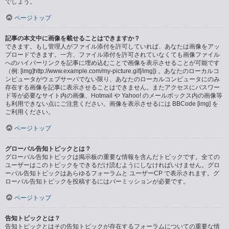
でしょう。
ページトップ
記事の本文中に画像を載せることはできますか？
できます。もし管理人がファイル添付を許可していれば、あなたは画像をアッ
プロードできます。一方、ファイル添付を許可されていなくても画像ファイル
へのハイパーリンクを記事に埋め込むことで画像を表示させることが可能です
（例: [img]http://www.example.com/my-picture.gif[/img]) 。あなたのローカルコ
ンピュータがウェブサーバでない限り、あなたのローカルコンピュータにのみ
存在する画像を記事に表示させることはできません。またアクセスにパスワー
ド等が必要なサイト内の画像、Hotmail や Yahoo! のメールボックス内の画像等
も利用できない点にご注意ください。画像を表示させるには BBCode [img] を
ご利用ください。
ページトップ
グローバル告知トピックとは？
グローバル告知トピックは掲示板の重要な情報を含んだトピックです。全ての
ユーザーはこのトピックをできるだけ読むようにしなければいけません。グロ
ーバル告知トピックはあらゆるフォーラムと ユーザーCP で表示されます。グ
ローバル告知トピックを投稿するにはパーミッションが必要です。
ページトップ
告知トピックとは？
告知トピックとはその告知トピックが存在するフォーラムについての重要な情