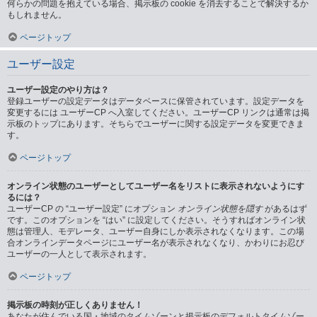
何らかの問題を抱えている場合、掲示板の cookie を消去することで解決するか
もしれません。
ページトップ
ユーザー設定
ユーザー設定のやり方は？
登録ユーザーの設定データはデータベースに保管されています。設定データを
変更するには ユーザーCP へ入室してください。ユーザーCP リンクは通常は掲
示板のトップにあります。そちらでユーザーに関する設定データを変更できま
す。
ページトップ
オンライン状態のユーザーとしてユーザー名をリストに表示されないようにす
るには？
ユーザーCP の “ユーザー設定” にオプション
オンライン状態を隠す
があるはず
です。このオプションを “はい” に設定してください。そうすればオンライン状
態は管理人、モデレータ、ユーザー自身にしか表示されなくなります。この場
合オンラインデータページにユーザー名が表示されなくなり、かわりにお忍び
ユーザーの一人として表示されます。
ページトップ
掲示板の時刻が正しくありません！
あなたが住んでいる国・地域のタイムゾーンと掲示板のデフォルトタイムゾー