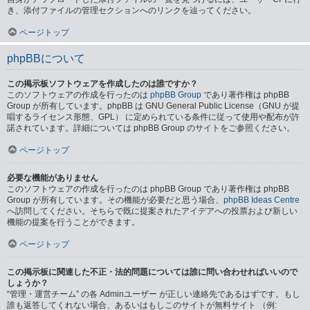
き、添付ファイルの管理セクションへのリンクを辿ってください。
ページトップ
phpBBについて
この掲示板ソフトウェアを作成したのは誰ですか？
このソフトウェアの作成を行ったのは
phpBB Group
であり著作権は phpBB
Group が所有しています。phpBB は GNU General Public License（GNU が提
唱するライセンス形態、GPL） に定められている条件に従って使用や配布が許
諾されています。詳細については phpBB Group のサイトをご参照ください。
ページトップ
必要な機能がありません
このソフトウェアの作成を行ったのは phpBB Group であり著作権は phpBB
Group が所有しています。その機能が必要だと思う場合、
phpBB Ideas Centre
へ訪問してください。そちらで既に提案されたアイデアへの投票および新しい
機能の提案を行うことができます。
ページトップ
この掲示板に関連した不正・法的問題については誰に問い合わせればいいので
しょうか？
“管理・運営チーム” の各 Adminユーザー が正しい連絡先であるはずです。もし
誰も返答してくれない場合、あるいはもしこのサイトが無料サイト （例: