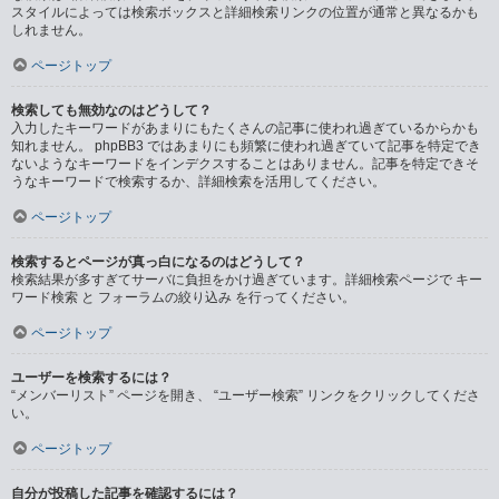
スタイルによっては検索ボックスと詳細検索リンクの位置が通常と異なるかも
しれません。
ページトップ
検索しても無効なのはどうして？
入力したキーワードがあまりにもたくさんの記事に使われ過ぎているからかも
知れません。 phpBB3 ではあまりにも頻繁に使われ過ぎていて記事を特定でき
ないようなキーワードをインデクスすることはありません。記事を特定できそ
うなキーワードで検索するか、詳細検索を活用してください。
ページトップ
検索するとページが真っ白になるのはどうして？
検索結果が多すぎてサーバに負担をかけ過ぎています。詳細検索ページで キー
ワード検索 と フォーラムの絞り込み を行ってください。
ページトップ
ユーザーを検索するには？
“メンバーリスト” ページを開き、 “ユーザー検索” リンクをクリックしてくださ
い。
ページトップ
自分が投稿した記事を確認するには？