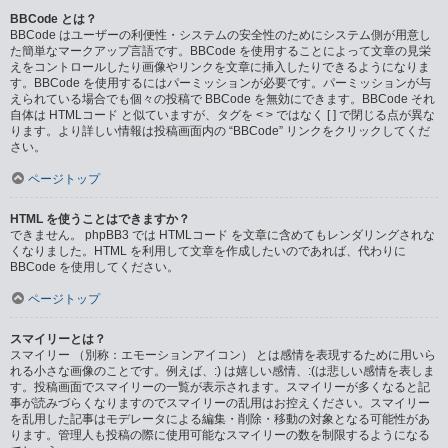
BBCode とは？
BBCode はユーザーの利便性・システムの安全性のためにシステム側が用意し
た簡単なマークアップ言語です。BBCode を使用することによって文章の見栄
えをコントロールしたり画像やリンクを文章に挿入したりできるようになりま
す。BBCode を使用するにはパーミッションが必要です。パーミッションが与
えられている場合でも個々の投稿で BBCode を無効にできます。BBCode それ
自体は HTMLコード と似ていますが、タグを < > ではなく [ ] で閉じる点が異な
ります。より詳しい情報は投稿画面内の “BBCode” リンクをクリックしてくだ
さい。
ページトップ
HTML を使うことはできますか？
できません。 phpBB3 では HTMLコード を文章に含めてもレンダリングされな
くなりました。HTML を利用して文章を作成したいのであれば、代わりに
BBCode を使用してください。
ページトップ
スマイリーとは？
スマイリー （別称：エモーションアイコン） とは感情を表現するために用いら
れる小さな画像のことです。例えば、:) は嬉しい感情、:(は悲しい感情を表しま
す。投稿画面でスマイリーの一覧が表示されます。スマイリーが多くなると記
事が読みづらくなりますのでスマイリーの乱用はお控えください。スマイリー
を乱用した記事はモデレータによる編集・削除・移動の対象となる可能性があ
ります。管理人も投稿の際に使用可能なスマイリーの数を制限するようになる