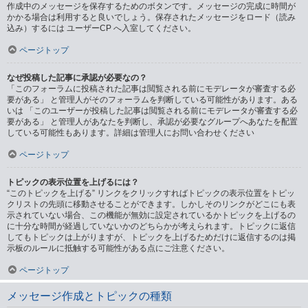
作成中のメッセージを保存するためのボタンです。メッセージの完成に時間が
かかる場合は利用すると良いでしょう。保存されたメッセージをロード（読み
込み）するには ユーザーCP へ入室してください。
ページトップ
なぜ投稿した記事に承認が必要なの？
「このフォーラムに投稿された記事は閲覧される前にモデレータが審査する必
要がある」 と管理人がそのフォーラムを判断している可能性があります。ある
いは 「このユーザーが投稿した記事は閲覧される前にモデレータが審査する必
要がある」 と管理人があなたを判断し、承認が必要なグループへあなたを配置
している可能性もあります。詳細は管理人にお問い合わせください
ページトップ
トピックの表示位置を上げるには？
“このトピックを上げる” リンクをクリックすればトピックの表示位置をトピッ
クリストの先頭に移動させることができます。しかしそのリンクがどこにも表
示されていない場合、この機能が無効に設定されているかトピックを上げるの
に十分な時間が経過していないかのどちらかが考えられます。トピックに返信
してもトピックは上がりますが、トピックを上げるためだけに返信するのは掲
示板のルールに抵触する可能性がある点にご注意ください。
ページトップ
メッセージ作成とトピックの種類