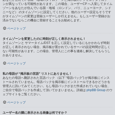
ンが異なっている可能性があります。この場合、ユーザーCP へ入室してタイム
ゾーンをあなたが住んでいる国・地域 （ロンドン、パリ、ニューヨーク、シド
ニーなど） のタイムゾーンに設定してください。他のユーザー設定もそうです
がタイムゾーンの変更は登録ユーザーしか行えません。もしユーザー登録がお
済みでないならこの機会に登録することをお勧めします。
ページトップ
タイムゾーンを変更したのに時刻が正しく表示されません！
タイムゾーンと サマータイム/DST を正しく設定しているにもかかわらず時刻
が正しく表示されない場合、掲示板が置かれているサーバの設定時間が正しく
ない可能性があります。この場合、管理人にこの事を連絡し解決してもらうし
かありません。
ページトップ
私の母語が “掲示板の言語” リストにありません！
あなたの母語へ翻訳された言語パック （以下 “母語パック”) が掲示板にインス
トールされていません。母語パックを掲示板にインストールできるかどうかを
管理人に訊いてみてください。もし母語パックがまだ作成されていない場合、
ご自分で母語パックを作成して頂いてかまいません。詳細は
phpBB Group
のウ
ェブサイトをご覧ください。
ページトップ
ユーザー名の隣に表示される画像は何ですか？