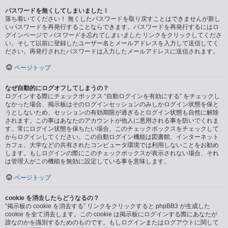
パスワードを無くしてしまいました！
落ち着いてください！ 無くしたパスワードを取り戻すことはできませんが新し
いパスワードを再発行することならできます。パスワードを再発行するにはロ
グインページで
パスワードを忘れてしまいました
リンクをクリックしてくださ
い。そして以前に登録したユーザー名とメールアドレスを入力して送信してく
ださい。再発行されたパスワードは入力したメールアドレスに送信されます。
ページトップ
なぜ自動的にログオフしてしまうの？
ログインする際にチェックボックス “自動ログインを有効にする” をチェックし
なかった場合、掲示板はそのログインセッションのみしかログイン状態を保と
うとしないため、セッションの有効期限が過ぎるとログイン状態も自然に解除
されます。この事はあなたのアカウントが他人に悪用される事を防いでくれま
す。常にログイン状態を保ちたい場合、このチェックボックスをチェックして
からログインしてください。この自動ログイン機能は図書館、インターネット
カフェ、大学などの共有されたコンピュータ環境では利用しないことをお勧め
します。もしログインの際にこのチェックボックスが表示されない場合、それ
は管理人がこの機能を無効に設定している事を意味します。
ページトップ
cookie を消去したらどうなるの？
“掲示板の cookie を消去する” リンクをクリックすると phpBB3 が生成した
cookie を全て消去します。この cookie は掲示板にログインする際にあなたが
誰なのかを識別するためのものです。もしログインまたはログアウトに関して