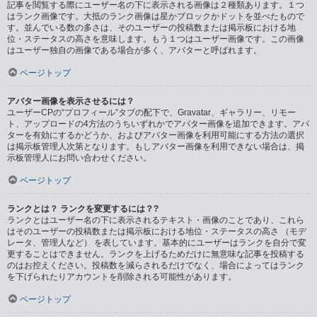
記事を閲覧する際にユーザー名の下に表示される画像は２種類あります。１つ
はランク画像です。大抵のランク画像は星かブロックかドットを並べたもので
す。並んでいる数の多さは、そのユーザーの投稿数または掲示板における地
位・ステータスの高さを意味します。もう１つはユーザー画像です。この画像
はユーザー独自の画像である場合が多く、アバターと呼ばれます。
ページトップ
アバター画像を表示させるには？
ユーザーCPの“プロフィール”タブの配下で、Gravatar、ギャラリー、リモー
ト、アップロードの4方法のうちいずれかでアバター画像を追加できます。アバ
ターを有効にするかどうか、およびアバター画像を利用可能にする方法の選択
は掲示板管理人次第となります。もしアバター画像を利用できない場合は、掲
示板管理人にお問い合わせください。
ページトップ
ランクとは？ ランクを変更するには？?
ランクとはユーザー名の下に表示されるテキスト・画像のことであり、これら
はそのユーザーの投稿数または掲示板における地位・ステータスの高さ （モデ
レータ、管理人など） を表しています。基本的にユーザーはランクを自分で変
更することはできません。ランクを上げるためだけに無意味な記事を投稿する
のはお控えください。投稿数を減らされるだけでなく、場合によってはランク
を下げられたりアカウントを削除される可能性があります。
ページトップ