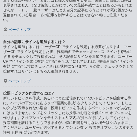
集する場合やモデレータまたは管理人が編集する場合、編集した回数と日時は
表示されません （なぜ編集したかについての足跡を残すことはあるかもしれま
せんが・・） 。一般ユーザーはたとえ自分の記事だろうとそれが既に誰かから
返信されている場合、その記事を削除することはできない点にご注意くださ
い。
ページトップ
自分の記事にサインを追加するには？
サインを追加するには ユーザーCP でサインを設定する必要があります。ユー
ザーCP でサインを設定した後、投稿画面でチェックボックス
サインを有効に
する
をチェックして投稿すれば、その記事にサインを追加できます。ユーザー
CP で “サインを常に有効にする” を “はい” にしていれば、投稿画面の “サインを
有効にする” は常にチェックされた状態になります。その際、チェックを外して
投稿すればサインはもちろん追加されません。
ページトップ
投票トピックを作成するには？
新しいトピックを作成、あるいはまだ返信されていないトピックを編集する際
に、ページの下の方にあるタブ “投票の作成” をクリックしてください。もしこ
のタブが表示されない場合、投票トピックを作成するパーミッションがあなた
にはありません。タブをクリックしたら投票のお題と最低２つのオプションを
作ります。各オプションをテキストエリア内の別々の行に入力してください。
投票期間を設けることもできますが、特に期間を設けない場合は 0 のままにし
てください。ユーザーが選択できるオプション数 と 投票先オプションの変更の
許可 も同時に設定できます。