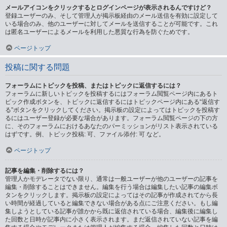
メールアイコンをクリックするとログインページが表示されるんですけど？
登録ユーザーのみ、そして管理人が掲示板経由のメール送信を有効に設定して
いる場合のみ、他のユーザーに対してメールを送信することが可能です。これ
は匿名ユーザーによるメールを利用した悪質な行為を防ぐためです。
ページトップ
投稿に関する問題
フォーラムにトピックを投稿、またはトピックに返信するには？
フォーラムに新しいトピックを投稿するにはフォーラム閲覧ページ内にあるト
ピック作成ボタンを、トピックに返信するにはトピックページ内にある“返信す
る”ボタンをクリックしてください。掲示板の設定によってはトピックを投稿す
るにはユーザー登録が必要な場合があります。フォーラム閲覧ページの下の方
に、そのフォーラムにおけるあなたのパーミッションがリスト表示されている
はずです。例、トピック投稿: 可、ファイル添付: 可 など。
ページトップ
記事を編集・削除するには？
管理人かモデレータでない限り、通常は一般ユーザーが他のユーザーの記事を
編集・削除することはできません。編集を行う場合は編集したい記事の編集ボ
タンをクリックします。掲示板の設定によってはその記事が作成されてから長
い時間が経過していると編集できない場合がある点にご注意ください。もし編
集しようとしている記事が誰かから既に返信されている場合、編集後に編集し
た回数と日時が記事内に小さく表示されます。まだ返信されていない記事を編