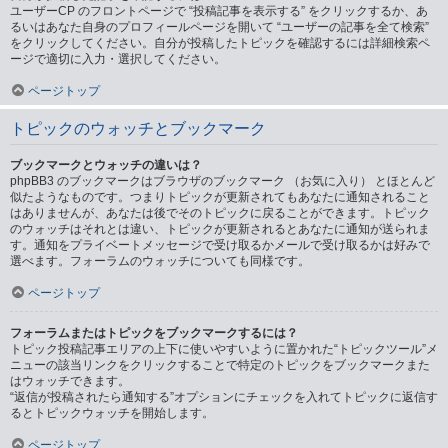
ユーザーCP のフロントページで “投稿記事を表示する” をクリックするか、あ
るいはあなた自身のプロフィールページを開いて “ユーザーの記事を全て検索”
をクリックしてください。自分が投稿したトピックを確認するには詳細検索ペ
ージで適切に入力・選択してください。
ページトップ
トピックのウォッチとブックマーク
ブックマークとウォッチの違いは？
phpBB3 のブックマークはブラウザのブックマーク （お気に入り） とほとんど
似たようなものです。つまりトピックが更新されてもあなたに通知されること
はありませんが、あなたは後でそのトピックに戻ることができます。トピック
のウォッチはそれとは違い、トピックが更新されるとあなたに通知が送られま
す。通知をプライベートメッセージで受け取るかメールで受け取るかは好みで
選べます。フォーラムのウォッチについても同様です。
ページトップ
フォーラムまたはトピックをブックマークするには？
トピック投稿記事エリアの上下に使いやすいように置かれた“トピックツール”メ
ニューの該当リンクをクリックすることで特定のトピックをブックマークまた
はウォッチできます。
“返信が投稿されたら通知する”オプションにチェックを入れてトピックに返信す
るとトピックウォッチを開始します。
ページトップ