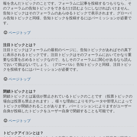
報を含んだトピックのことです。フォーラムに記事を投稿するつもりなら、そ
のフォーラムの告知トピックをできるだけ読むようにしなければいけません。
告知トピックはそのフォーラムのあらゆるトピックで表示されます。グローバ
ル告知トピックと同様、告知トピックを投稿するにはパーミッションが必要で
す。
ページトップ
注目トピックとは？
注目トピックはフォーラムの最初のページに、告知トピックがあればその真下
に表示されるトピックです。注目トピックはそのフォーラムにおいてかなり重
要な位置を占めるトピックなので、もしそのフォーラムに関心があるなら読ん
でおいて損はないでしょう。（グローバル）告知トピックと同様、注目トピッ
クを投稿するにはパーミッションが必要です。
ページトップ
閉鎖トピックとは？
閉鎖トピックとは返信が禁止されているトピックのことです （投票トピックの
場合は投票も禁止されます） 。様々な理由によりモデレータや管理人によって
トピックが閉鎖されることがあります。パーミッションによりますがユーザー
自身が投稿したトピックをユーザー自身で閉鎖することも可能です。
ページトップ
トピックアイコンとは？