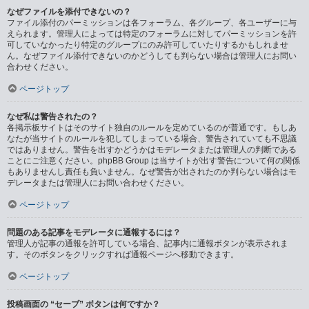
なぜファイルを添付できないの？
ファイル添付のパーミッションは各フォーラム、各グループ、各ユーザーに与
えられます。管理人によっては特定のフォーラムに対してパーミッションを許
可していなかったり特定のグループにのみ許可していたりするかもしれませ
ん。なぜファイル添付できないのかどうしても判らない場合は管理人にお問い
合わせください。
ページトップ
なぜ私は警告されたの？
各掲示板サイトはそのサイト独自のルールを定めているのが普通です。もしあ
なたが当サイトのルールを犯してしまっている場合、警告されていても不思議
ではありません。警告を出すかどうかはモデレータまたは管理人の判断である
ことにご注意ください。phpBB Group は当サイトが出す警告について何の関係
もありませんし責任も負いません。なぜ警告が出されたのか判らない場合はモ
デレータまたは管理人にお問い合わせください。
ページトップ
問題のある記事をモデレータに通報するには？
管理人が記事の通報を許可している場合、記事内に通報ボタンが表示されま
す。そのボタンをクリックすれば通報ページへ移動できます。
ページトップ
投稿画面の “セーブ” ボタンは何ですか？