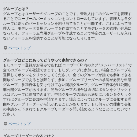
グループとは？
グループとはユーザーのグループのことです。管理人はこのグループを管理す
ることでユーザーのパーミッションをコントロールしています。管理人は各グ
ループに別々のパーミッションを割り当てることが可能です。これによって管
理人は、モデレータ専用グループを作成することでモデレータの管理が容易に
なったり、フォーラム専用グループを作成することで特定のユーザーしか入れ
ないフォーラムを提供することが可能になったりします。
ページトップ
グループはどこにあってどうやって参加できるの？
もしユーザー登録がお済みであれば ユーザーCP 内のタブ “メンバーリスト” で
全てのグループを確認できます。もしグループに参加したい場合はグループを
選択してボタンをクリックしてください。全てのグループが誰でも参加できる
開放グループであるとは限らず、参加にグループリーダーの承認が必要な申請
グループ、参加自体を受け付けてない閉鎖グループ、グループ自体が非公開な
非公開グループがあります。開放グループの場合は適切にボタンをクリックす
ればグループに参加できます。申請グループの場合も適切にボタンをクリック
すればグループに参加を申請できます。場合によってはグループに参加する理
由をグループリーダーから訊かれることがあります。もし何らかの理由で参加
の申請を却下されてもグループリーダーを問い詰めるようなことはしないでく
ださい。
ページトップ
グループリーダーになるには？