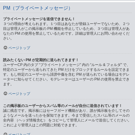
PM（プライベートメッセージ）
プライベートメッセージを送信できません！
３つの理由が考えられます。１つ目はあなたが登録ユーザーでないため、２つ
目は管理人がこの掲示板の PM 機能を停止しているため、３つ目は管理人があ
なたの PM の使用を禁止しているためです。詳細は管理人にお問い合わせくだ
さい。
ページトップ
読みたくない PM が定期的に送られてきます！
ユーザーCP 内のタブ “プライベートメッセージ” 内の “ルール & フォルダ” で、
特定のユーザーから送られてきた PM だけをブロックするルールを設定できま
す。もし特定のユーザーから誹謗中傷を含む PM が送られている場合はモデレ
ーターに知らせてください。モデレーターはユーザーの PM の使用を禁止でき
ます。
ページトップ
この掲示板のユーザーからスパム等のメールが自分に送信されています！
誠に残念です。掲示板にはセーフガード機能があり、誰が掲示板を介してその
ようなメールを送ったかを探知できます。今まで受信したスパム等のメールの
全内容 （ヘッダ情報含む） をコピーして管理人にメールで送信してください。
これにより管理人はこの問題に対処できます。
ページトップ