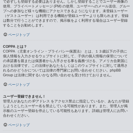
で必ずしも登録する必要はありません。しかし登録することでユーザー画像の
使用、プライベートメッセージ (PM) の使用、ユーザーへのメール送信、グルー
プへの参加など様々な機能にアクセスできるようになります。未登録ユーザー
（ゲストユーザー） は利用できる機能が登録ユーザーよりも限られます。登録
は数分で行うことができますので、掲示板をよく利用する場合はユーザー登録
することをお勧めします。
ページトップ
COPPA とは？
COPPA （児童オンライン・プライバシー保護法） とは、１３歳以下の子供に
個人情報を入力させるウェブサイトに対して、子供の個人情報の保管について
の承諾書を親または保護者から入手させる事を義務づける、アメリカ合衆国に
おける法律です。この法律があなたもしくはこのウェブサイトに対して適用さ
れるのかどうかについては法律の専門家にお問い合わせください。phpBB
Group は法律に関するいかなる問い合わせも受け付けておりません。
ページトップ
ユーザー登録できません！
管理人があなたの IPアドレス をアクセス禁止に指定しているか、あなたが登録
しようとしたユーザー名を禁止している可能性があります。また、管理人が掲
示板のユーザー登録を停止している可能性もあります。詳細は管理人にお問い
合わせください。
ページトップ