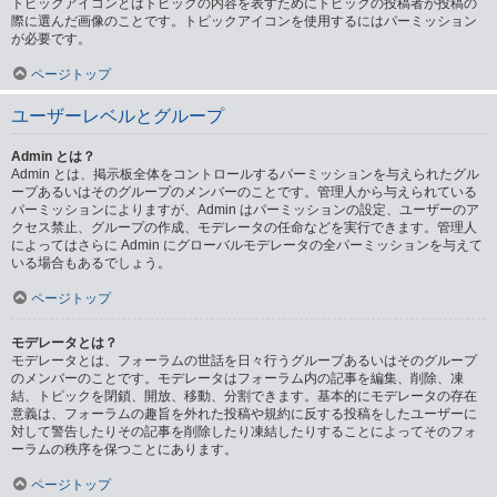
トピックアイコンとはトピックの内容を表すためにトピックの投稿者が投稿の
際に選んだ画像のことです。トピックアイコンを使用するにはパーミッション
が必要です。
ページトップ
ユーザーレベルとグループ
Admin とは？
Admin とは、掲示板全体をコントロールするパーミッションを与えられたグル
ープあるいはそのグループのメンバーのことです。管理人から与えられている
パーミッションによりますが、Admin はパーミッションの設定、ユーザーのア
クセス禁止、グループの作成、モデレータの任命などを実行できます。管理人
によってはさらに Admin にグローバルモデレータの全パーミッションを与えて
いる場合もあるでしょう。
ページトップ
モデレータとは？
モデレータとは、フォーラムの世話を日々行うグループあるいはそのグループ
のメンバーのことです。モデレータはフォーラム内の記事を編集、削除、凍
結、トピックを閉鎖、開放、移動、分割できます。基本的にモデレータの存在
意義は、フォーラムの趣旨を外れた投稿や規約に反する投稿をしたユーザーに
対して警告したりその記事を削除したり凍結したりすることによってそのフォ
ーラムの秩序を保つことにあります。
ページトップ