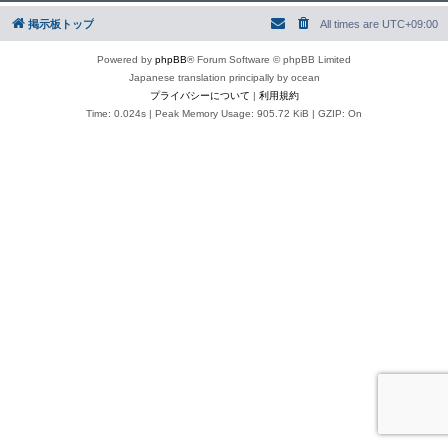
掲示板トップ
All times are
UTC+09:00
Powered by
phpBB
® Forum Software © phpBB Limited
Japanese translation principally by ocean
プライバシーについて
|
利用規約
Time: 0.024s
| Peak Memory Usage: 905.72 KiB | GZIP: On