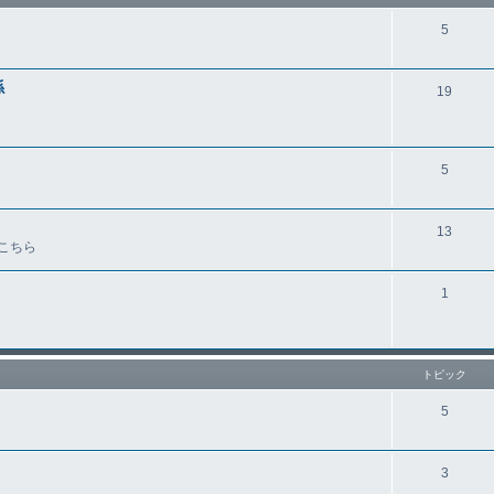
5
係
19
5
13
こちら
1
トピック
5
3