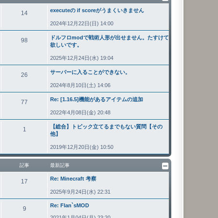
executeの if scoreがうまくいきません
14
2024年12月22日(日) 14:00
ドルフロmodで戦術人形が出せません。たすけて
98
欲しいです。
2025年12月24日(水) 19:04
サーバーに入ることができない。
26
2024年8月10日(土) 14:06
Re: [1.16.5]機能があるアイテムの追加
77
2022年4月08日(金) 20:48
【総合】トピック立てるまでもない質問【その
1
他】
2019年12月20日(金) 10:50
記事
最新記事
Re: Minecraft 考察
17
2025年9月24日(水) 22:31
Re: Flan`sMOD
9
2021年1月04日(月) 23:20