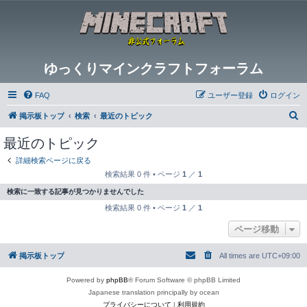
ゆっくりマインクラフトフォーラム
FAQ
ユーザー登録
ログイン
検
掲示板トップ
検索
最近のトピック
索
最近のトピック
詳細検索ページに戻る
検索結果 0 件 • ページ
1
／
1
検索に一致する記事が見つかりませんでした
検索結果 0 件 • ページ
1
／
1
ページ移動
掲示板トップ
All times are
UTC+09:00
Powered by
phpBB
® Forum Software © phpBB Limited
Japanese translation principally by ocean
プライバシーについて
|
利用規約