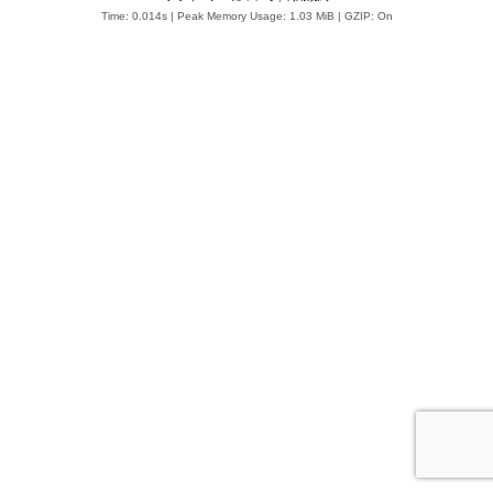
Time: 0.014s
| Peak Memory Usage: 1.03 MiB | GZIP: On