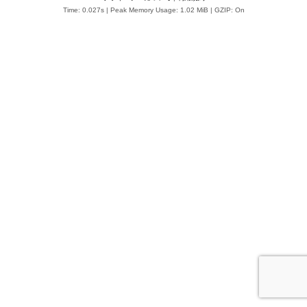
Time: 0.027s
| Peak Memory Usage: 1.02 MiB | GZIP: On