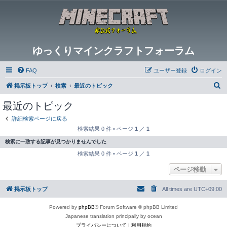
ゆっくりマインクラフトフォーラム
FAQ
ユーザー登録
ログイン
検
掲示板トップ
検索
最近のトピック
索
最近のトピック
詳細検索ページに戻る
検索結果 0 件 • ページ
1
／
1
検索に一致する記事が見つかりませんでした
検索結果 0 件 • ページ
1
／
1
ページ移動
掲示板トップ
All times are
UTC+09:00
Powered by
phpBB
® Forum Software © phpBB Limited
Japanese translation principally by ocean
プライバシーについて
|
利用規約