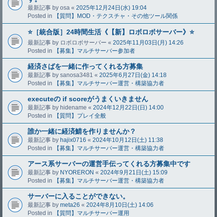
最新記事 by
osa
«
2025年12月24日(水) 19:04
Posted in
【質問】MOD・テクスチャ・その他ツール関係
⭐️［統合版］24時間生活《【新】ロボロボサーバー》⭐️
最新記事 by
ロボロボサーバー
«
2025年11月03日(月) 14:26
Posted in
【募集】マルチサーバー参加者
経済さばを一緒に作ってくれる方募集
最新記事 by
sanosa3481
«
2025年6月27日(金) 14:18
Posted in
【募集】マルチサーバー運営・構築協力者
executeの if scoreがうまくいきません
最新記事 by
hidename
«
2024年12月22日(日) 14:00
Posted in
【質問】プレイ全般
誰か一緒に経済鯖を作りませんか？
最新記事 by
hajix0716
«
2024年10月12日(土) 11:38
Posted in
【募集】マルチサーバー運営・構築協力者
アース系サーバーの運営手伝ってくれる方募集中です
最新記事 by
NYORERON
«
2024年9月21日(土) 15:09
Posted in
【募集】マルチサーバー運営・構築協力者
サーバーに入ることができない。
最新記事 by
meta26
«
2024年8月10日(土) 14:06
Posted in
【質問】マルチサーバー運用