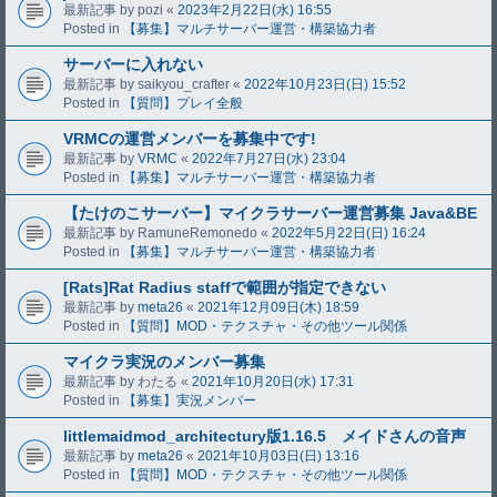
最新記事 by
pozi
«
2023年2月22日(水) 16:55
Posted in
【募集】マルチサーバー運営・構築協力者
サーバーに入れない
最新記事 by
saikyou_crafter
«
2022年10月23日(日) 15:52
Posted in
【質問】プレイ全般
VRMCの運営メンバーを募集中です!
最新記事 by
VRMC
«
2022年7月27日(水) 23:04
Posted in
【募集】マルチサーバー運営・構築協力者
【たけのこサーバー】マイクラサーバー運営募集 Java&BE
最新記事 by
RamuneRemonedo
«
2022年5月22日(日) 16:24
Posted in
【募集】マルチサーバー運営・構築協力者
[Rats]Rat Radius staffで範囲が指定できない
最新記事 by
meta26
«
2021年12月09日(木) 18:59
Posted in
【質問】MOD・テクスチャ・その他ツール関係
マイクラ実況のメンバー募集
最新記事 by
わたる
«
2021年10月20日(水) 17:31
Posted in
【募集】実況メンバー
littlemaidmod_architectury版1.16.5 メイドさんの音声
最新記事 by
meta26
«
2021年10月03日(日) 13:16
Posted in
【質問】MOD・テクスチャ・その他ツール関係