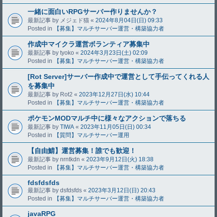
一緒に面白いRPGサーバー作りませんか？
最新記事 by
メジェド猫
«
2024年8月04日(日) 09:33
Posted in
【募集】マルチサーバー運営・構築協力者
作成中マイクラ運営ボランティア募集中
最新記事 by
tyoko
«
2024年3月23日(土) 02:09
Posted in
【募集】マルチサーバー運営・構築協力者
[Rot Server]サーバー作成中で運営として手伝ってくれる人
を募集中
最新記事 by
Rot2
«
2023年12月27日(水) 10:44
Posted in
【募集】マルチサーバー運営・構築協力者
ポケモンMODマルチ中に様々なアクションで落ちる
最新記事 by
TIWA
«
2023年11月05日(日) 00:34
Posted in
【質問】マルチサーバー運用
【自由鯖】運営募集！誰でも歓迎！
最新記事 by
nrntkdn
«
2023年9月12日(火) 18:38
Posted in
【募集】マルチサーバー運営・構築協力者
fdsfdsfds
最新記事 by
dsfdsfds
«
2023年3月12日(日) 20:43
Posted in
【募集】マルチサーバー運営・構築協力者
javaRPG