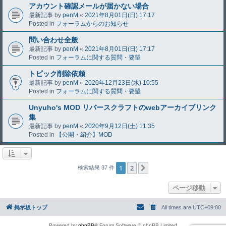
アカウント確認メールが届かない場合
最新記事 by
penM
«
2021年8月01日(日) 17:17
Posted in
フォーラムからのお知らせ
問い合わせ全般
最新記事 by
penM
«
2021年8月01日(日) 17:17
Posted in
フォーラムに関する質問・要望
トピック削除依頼
最新記事 by
penM
«
2020年12月23日(水) 10:55
Posted in
フォーラムに関する質問・要望
Unyuho's MOD リバースクラフトのwebアーカイブリンク
集
最新記事 by
penM
«
2020年9月12日(土) 11:35
Posted in
【公開・紹介】MOD
1
2
次へ
検索結果 37 件
ページ移動
掲示板トップ
All times are
UTC+09:00
Powered by
phpBB
® Forum Software © phpBB Limited