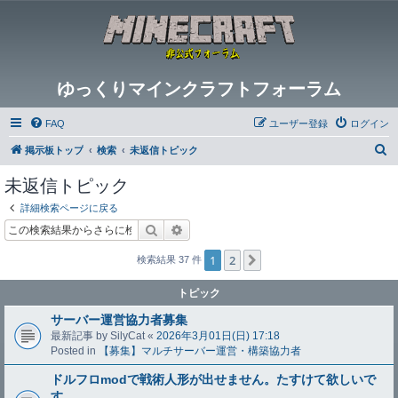
ゆっくりマインクラフトフォーラム
FAQ
ユーザー登録
ログイン
検
掲示板トップ
検索
未返信トピック
索
未返信トピック
詳細検索ページに戻る
検索
詳細検索
1
2
次へ
検索結果 37 件
トピック
サーバー運営協力者募集
最新記事 by
SilyCat
«
2026年3月01日(日) 17:18
Posted in
【募集】マルチサーバー運営・構築協力者
ドルフロmodで戦術人形が出せません。たすけて欲しいで
す。