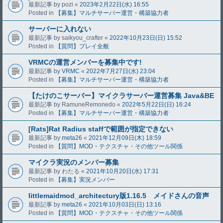
最新記事 by
pozi
«
2023年2月22日(水) 16:55
Posted in
【募集】マルチサーバー運営・構築協力者
サーバーに入れない
最新記事 by
saikyou_crafter
«
2022年10月23日(日) 15:52
Posted in
【質問】プレイ全般
VRMCの運営メンバーを募集中です!
最新記事 by
VRMC
«
2022年7月27日(水) 23:04
Posted in
【募集】マルチサーバー運営・構築協力者
【たけのこサーバー】マイクラサーバー運営募集 Java&BE
最新記事 by
RamuneRemonedo
«
2022年5月22日(日) 16:24
Posted in
【募集】マルチサーバー運営・構築協力者
[Rats]Rat Radius staffで範囲が指定できない
最新記事 by
meta26
«
2021年12月09日(木) 18:59
Posted in
【質問】MOD・テクスチャ・その他ツール関係
マイクラ実況のメンバー募集
最新記事 by
わたる
«
2021年10月20日(水) 17:31
Posted in
【募集】実況メンバー
littlemaidmod_architectury版1.16.5 メイドさんの音声
最新記事 by
meta26
«
2021年10月03日(日) 13:16
Posted in
【質問】MOD・テクスチャ・その他ツール関係