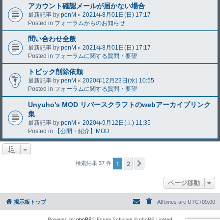
アカウント確認メールが届かない場合
最新記事 by
penM
«
2021年8月01日(日) 17:17
Posted in
フォーラムからのお知らせ
問い合わせ全般
最新記事 by
penM
«
2021年8月01日(日) 17:17
Posted in
フォーラムに関する質問・要望
トピック削除依頼
最新記事 by
penM
«
2020年12月23日(水) 10:55
Posted in
フォーラムに関する質問・要望
Unyuho's MOD リバースクラフトのwebアーカイブリンク
集
最新記事 by
penM
«
2020年9月12日(土) 11:35
Posted in
【公開・紹介】MOD
1
2
次へ
検索結果 37 件
ページ移動
掲示板トップ
All times are
UTC+09:00
Powered by
phpBB
® Forum Software © phpBB Limited