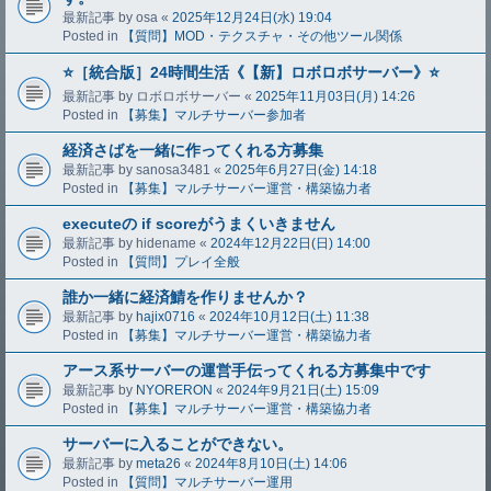
最新記事 by
osa
«
2025年12月24日(水) 19:04
Posted in
【質問】MOD・テクスチャ・その他ツール関係
⭐️［統合版］24時間生活《【新】ロボロボサーバー》⭐️
最新記事 by
ロボロボサーバー
«
2025年11月03日(月) 14:26
Posted in
【募集】マルチサーバー参加者
経済さばを一緒に作ってくれる方募集
最新記事 by
sanosa3481
«
2025年6月27日(金) 14:18
Posted in
【募集】マルチサーバー運営・構築協力者
executeの if scoreがうまくいきません
最新記事 by
hidename
«
2024年12月22日(日) 14:00
Posted in
【質問】プレイ全般
誰か一緒に経済鯖を作りませんか？
最新記事 by
hajix0716
«
2024年10月12日(土) 11:38
Posted in
【募集】マルチサーバー運営・構築協力者
アース系サーバーの運営手伝ってくれる方募集中です
最新記事 by
NYORERON
«
2024年9月21日(土) 15:09
Posted in
【募集】マルチサーバー運営・構築協力者
サーバーに入ることができない。
最新記事 by
meta26
«
2024年8月10日(土) 14:06
Posted in
【質問】マルチサーバー運用