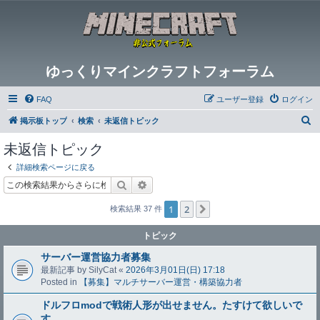
ゆっくりマインクラフトフォーラム
FAQ
ユーザー登録
ログイン
検
掲示板トップ
検索
未返信トピック
索
未返信トピック
詳細検索ページに戻る
検索
詳細検索
1
2
次へ
検索結果 37 件
トピック
サーバー運営協力者募集
最新記事 by
SilyCat
«
2026年3月01日(日) 17:18
Posted in
【募集】マルチサーバー運営・構築協力者
ドルフロmodで戦術人形が出せません。たすけて欲しいで
す。