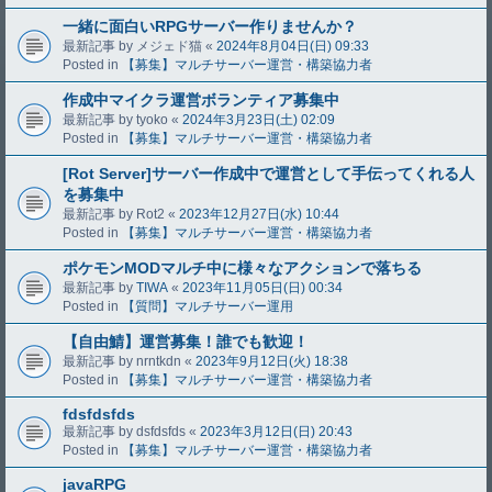
一緒に面白いRPGサーバー作りませんか？
最新記事 by
メジェド猫
«
2024年8月04日(日) 09:33
Posted in
【募集】マルチサーバー運営・構築協力者
作成中マイクラ運営ボランティア募集中
最新記事 by
tyoko
«
2024年3月23日(土) 02:09
Posted in
【募集】マルチサーバー運営・構築協力者
[Rot Server]サーバー作成中で運営として手伝ってくれる人
を募集中
最新記事 by
Rot2
«
2023年12月27日(水) 10:44
Posted in
【募集】マルチサーバー運営・構築協力者
ポケモンMODマルチ中に様々なアクションで落ちる
最新記事 by
TIWA
«
2023年11月05日(日) 00:34
Posted in
【質問】マルチサーバー運用
【自由鯖】運営募集！誰でも歓迎！
最新記事 by
nrntkdn
«
2023年9月12日(火) 18:38
Posted in
【募集】マルチサーバー運営・構築協力者
fdsfdsfds
最新記事 by
dsfdsfds
«
2023年3月12日(日) 20:43
Posted in
【募集】マルチサーバー運営・構築協力者
javaRPG