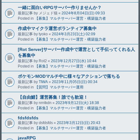
一緒に面白いRPGサーバー作りませんか？
最新記事 by
メジェド猫
«
2024年8月04日(日) 09:33
Posted in
【募集】マルチサーバー運営・構築協力者
作成中マイクラ運営ボランティア募集中
最新記事 by
tyoko
«
2024年3月23日(土) 02:09
Posted in
【募集】マルチサーバー運営・構築協力者
[Rot Server]サーバー作成中で運営として手伝ってくれる人
を募集中
最新記事 by
Rot2
«
2023年12月27日(水) 10:44
Posted in
【募集】マルチサーバー運営・構築協力者
ポケモンMODマルチ中に様々なアクションで落ちる
最新記事 by
TIWA
«
2023年11月05日(日) 00:34
Posted in
【質問】マルチサーバー運用
【自由鯖】運営募集！誰でも歓迎！
最新記事 by
nrntkdn
«
2023年9月12日(火) 18:38
Posted in
【募集】マルチサーバー運営・構築協力者
fdsfdsfds
最新記事 by
dsfdsfds
«
2023年3月12日(日) 20:43
Posted in
【募集】マルチサーバー運営・構築協力者
javaRPG