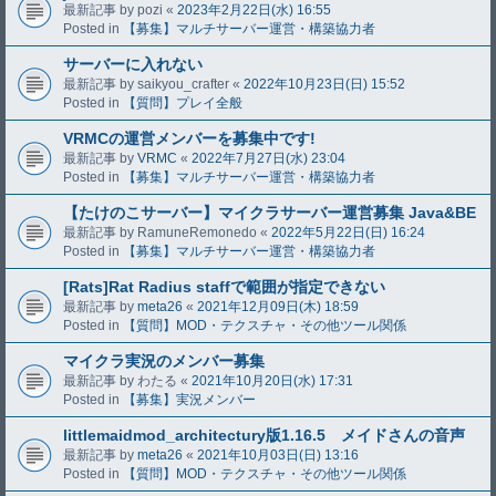
最新記事 by
pozi
«
2023年2月22日(水) 16:55
Posted in
【募集】マルチサーバー運営・構築協力者
サーバーに入れない
最新記事 by
saikyou_crafter
«
2022年10月23日(日) 15:52
Posted in
【質問】プレイ全般
VRMCの運営メンバーを募集中です!
最新記事 by
VRMC
«
2022年7月27日(水) 23:04
Posted in
【募集】マルチサーバー運営・構築協力者
【たけのこサーバー】マイクラサーバー運営募集 Java&BE
最新記事 by
RamuneRemonedo
«
2022年5月22日(日) 16:24
Posted in
【募集】マルチサーバー運営・構築協力者
[Rats]Rat Radius staffで範囲が指定できない
最新記事 by
meta26
«
2021年12月09日(木) 18:59
Posted in
【質問】MOD・テクスチャ・その他ツール関係
マイクラ実況のメンバー募集
最新記事 by
わたる
«
2021年10月20日(水) 17:31
Posted in
【募集】実況メンバー
littlemaidmod_architectury版1.16.5 メイドさんの音声
最新記事 by
meta26
«
2021年10月03日(日) 13:16
Posted in
【質問】MOD・テクスチャ・その他ツール関係