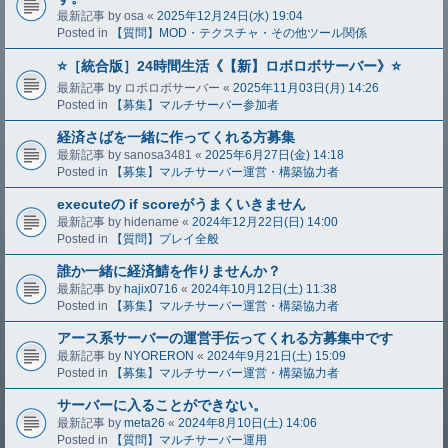
最新記事 by
osa
«
2025年12月24日(水) 19:04
Posted in
【質問】MOD・テクスチャ・その他ツール関係
⭐️［統合版］24時間生活《【新】ロボロボサーバー》⭐️
最新記事 by
ロボロボサーバー
«
2025年11月03日(月) 14:26
Posted in
【募集】マルチサーバー参加者
経済さばを一緒に作ってくれる方募集
最新記事 by
sanosa3481
«
2025年6月27日(金) 14:18
Posted in
【募集】マルチサーバー運営・構築協力者
executeの if scoreがうまくいきません
最新記事 by
hidename
«
2024年12月22日(日) 14:00
Posted in
【質問】プレイ全般
誰か一緒に経済鯖を作りませんか？
最新記事 by
hajix0716
«
2024年10月12日(土) 11:38
Posted in
【募集】マルチサーバー運営・構築協力者
アース系サーバーの運営手伝ってくれる方募集中です
最新記事 by
NYORERON
«
2024年9月21日(土) 15:09
Posted in
【募集】マルチサーバー運営・構築協力者
サーバーに入ることができない。
最新記事 by
meta26
«
2024年8月10日(土) 14:06
Posted in
【質問】マルチサーバー運用