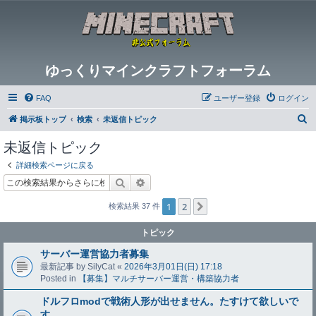
ゆっくりマインクラフトフォーラム
FAQ
ユーザー登録
ログイン
検
掲示板トップ
検索
未返信トピック
索
未返信トピック
詳細検索ページに戻る
検索
詳細検索
1
2
次へ
検索結果 37 件
トピック
サーバー運営協力者募集
最新記事 by
SilyCat
«
2026年3月01日(日) 17:18
Posted in
【募集】マルチサーバー運営・構築協力者
ドルフロmodで戦術人形が出せません。たすけて欲しいで
す。