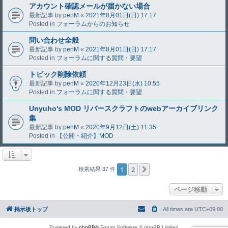
アカウント確認メールが届かない場合
最新記事 by
penM
«
2021年8月01日(日) 17:17
Posted in
フォーラムからのお知らせ
問い合わせ全般
最新記事 by
penM
«
2021年8月01日(日) 17:17
Posted in
フォーラムに関する質問・要望
トピック削除依頼
最新記事 by
penM
«
2020年12月23日(水) 10:55
Posted in
フォーラムに関する質問・要望
Unyuho's MOD リバースクラフトのwebアーカイブリンク
集
最新記事 by
penM
«
2020年9月12日(土) 11:35
Posted in
【公開・紹介】MOD
1
2
次へ
検索結果 37 件
ページ移動
掲示板トップ
All times are
UTC+09:00
Powered by
phpBB
® Forum Software © phpBB Limited