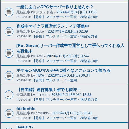
一緒に面白いRPGサーバー作りませんか？
最新記事 by
メジェド猫
«
2024年8月04日(日) 09:33
Posted in
【募集】マルチサーバー運営・構築協力者
作成中マイクラ運営ボランティア募集中
最新記事 by
tyoko
«
2024年3月23日(土) 02:09
Posted in
【募集】マルチサーバー運営・構築協力者
[Rot Server]サーバー作成中で運営として手伝ってくれる人
を募集中
最新記事 by
Rot2
«
2023年12月27日(水) 10:44
Posted in
【募集】マルチサーバー運営・構築協力者
ポケモンMODマルチ中に様々なアクションで落ちる
最新記事 by
TIWA
«
2023年11月05日(日) 00:34
Posted in
【質問】マルチサーバー運用
【自由鯖】運営募集！誰でも歓迎！
最新記事 by
nrntkdn
«
2023年9月12日(火) 18:38
Posted in
【募集】マルチサーバー運営・構築協力者
fdsfdsfds
最新記事 by
dsfdsfds
«
2023年3月12日(日) 20:43
Posted in
【募集】マルチサーバー運営・構築協力者
javaRPG