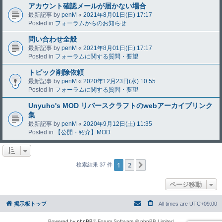
アカウント確認メールが届かない場合
最新記事 by
penM
«
2021年8月01日(日) 17:17
Posted in
フォーラムからのお知らせ
問い合わせ全般
最新記事 by
penM
«
2021年8月01日(日) 17:17
Posted in
フォーラムに関する質問・要望
トピック削除依頼
最新記事 by
penM
«
2020年12月23日(水) 10:55
Posted in
フォーラムに関する質問・要望
Unyuho's MOD リバースクラフトのwebアーカイブリンク
集
最新記事 by
penM
«
2020年9月12日(土) 11:35
Posted in
【公開・紹介】MOD
1
2
次へ
検索結果 37 件
ページ移動
掲示板トップ
All times are
UTC+09:00
Powered by
phpBB
® Forum Software © phpBB Limited