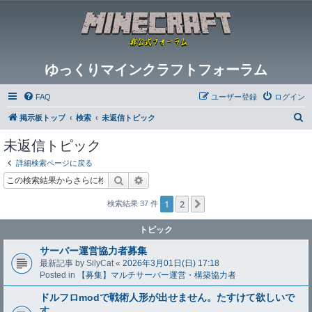
ゆっくりマインクラフトフォーラム
FAQ
ユーザー登録
ログイン
検
掲示板トップ
検索
未返信トピック
索
未返信トピック
詳細検索ページに戻る
検索
詳細検索
1
2
次へ
検索結果 37 件
トピック
サーバー運営協力者募集
最新記事 by
SilyCat
«
2026年3月01日(日) 17:18
Posted in
【募集】マルチサーバー運営・構築協力者
ドルフロmodで戦術人形が出せません。たすけて欲しいで
す。