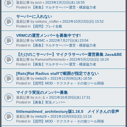
最新記事 by
pozi
«
2023年2月22日(水) 16:55
Posted in
【募集】マルチサーバー運営・構築協力者
サーバーに入れない
最新記事 by
saikyou_crafter
«
2022年10月23日(日) 15:52
Posted in
【質問】プレイ全般
VRMCの運営メンバーを募集中です!
最新記事 by
VRMC
«
2022年7月27日(水) 23:04
Posted in
【募集】マルチサーバー運営・構築協力者
【たけのこサーバー】マイクラサーバー運営募集 Java&BE
最新記事 by
RamuneRemonedo
«
2022年5月22日(日) 16:24
Posted in
【募集】マルチサーバー運営・構築協力者
[Rats]Rat Radius staffで範囲が指定できない
最新記事 by
meta26
«
2021年12月09日(木) 18:59
Posted in
【質問】MOD・テクスチャ・その他ツール関係
マイクラ実況のメンバー募集
最新記事 by
わたる
«
2021年10月20日(水) 17:31
Posted in
【募集】実況メンバー
littlemaidmod_architectury版1.16.5 メイドさんの音声
最新記事 by
meta26
«
2021年10月03日(日) 13:16
Posted in
【質問】MOD・テクスチャ・その他ツール関係