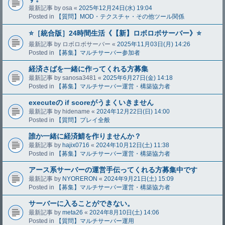
最新記事 by
osa
«
2025年12月24日(水) 19:04
Posted in
【質問】MOD・テクスチャ・その他ツール関係
⭐️［統合版］24時間生活《【新】ロボロボサーバー》⭐️
最新記事 by
ロボロボサーバー
«
2025年11月03日(月) 14:26
Posted in
【募集】マルチサーバー参加者
経済さばを一緒に作ってくれる方募集
最新記事 by
sanosa3481
«
2025年6月27日(金) 14:18
Posted in
【募集】マルチサーバー運営・構築協力者
executeの if scoreがうまくいきません
最新記事 by
hidename
«
2024年12月22日(日) 14:00
Posted in
【質問】プレイ全般
誰か一緒に経済鯖を作りませんか？
最新記事 by
hajix0716
«
2024年10月12日(土) 11:38
Posted in
【募集】マルチサーバー運営・構築協力者
アース系サーバーの運営手伝ってくれる方募集中です
最新記事 by
NYORERON
«
2024年9月21日(土) 15:09
Posted in
【募集】マルチサーバー運営・構築協力者
サーバーに入ることができない。
最新記事 by
meta26
«
2024年8月10日(土) 14:06
Posted in
【質問】マルチサーバー運用