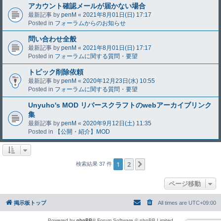
アカウント確認メールが届かない場合
最新記事 by
penM
«
2021年8月01日(日) 17:17
Posted in
フォーラムからのお知らせ
問い合わせ全般
最新記事 by
penM
«
2021年8月01日(日) 17:17
Posted in
フォーラムに関する質問・要望
トピック削除依頼
最新記事 by
penM
«
2020年12月23日(水) 10:55
Posted in
フォーラムに関する質問・要望
Unyuho's MOD リバースクラフトのwebアーカイブリンク
集
最新記事 by
penM
«
2020年9月12日(土) 11:35
Posted in
【公開・紹介】MOD
1
2
次へ
検索結果 37 件
ページ移動
掲示板トップ
All times are
UTC+09:00
Powered by
phpBB
® Forum Software © phpBB Limited