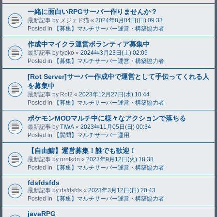
一緒に面白いRPGサーバー作りませんか？
最新記事 by
メジェド猫
«
2024年8月04日(日) 09:33
Posted in
【募集】マルチサーバー運営・構築協力者
作成中マイクラ運営ボランティア募集中
最新記事 by
tyoko
«
2024年3月23日(土) 02:09
Posted in
【募集】マルチサーバー運営・構築協力者
[Rot Server]サーバー作成中で運営として手伝ってくれる人
を募集中
最新記事 by
Rot2
«
2023年12月27日(水) 10:44
Posted in
【募集】マルチサーバー運営・構築協力者
ポケモンMODマルチ中に様々なアクションで落ちる
最新記事 by
TIWA
«
2023年11月05日(日) 00:34
Posted in
【質問】マルチサーバー運用
【自由鯖】運営募集！誰でも歓迎！
最新記事 by
nrntkdn
«
2023年9月12日(火) 18:38
Posted in
【募集】マルチサーバー運営・構築協力者
fdsfdsfds
最新記事 by
dsfdsfds
«
2023年3月12日(日) 20:43
Posted in
【募集】マルチサーバー運営・構築協力者
javaRPG