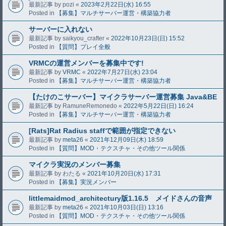
最新記事 by
pozi
«
2023年2月22日(水) 16:55
Posted in
【募集】マルチサーバー運営・構築協力者
サーバーに入れない
最新記事 by
saikyou_crafter
«
2022年10月23日(日) 15:52
Posted in
【質問】プレイ全般
VRMCの運営メンバーを募集中です!
最新記事 by
VRMC
«
2022年7月27日(水) 23:04
Posted in
【募集】マルチサーバー運営・構築協力者
【たけのこサーバー】マイクラサーバー運営募集 Java&BE
最新記事 by
RamuneRemonedo
«
2022年5月22日(日) 16:24
Posted in
【募集】マルチサーバー運営・構築協力者
[Rats]Rat Radius staffで範囲が指定できない
最新記事 by
meta26
«
2021年12月09日(木) 18:59
Posted in
【質問】MOD・テクスチャ・その他ツール関係
マイクラ実況のメンバー募集
最新記事 by
わたる
«
2021年10月20日(水) 17:31
Posted in
【募集】実況メンバー
littlemaidmod_architectury版1.16.5 メイドさんの音声
最新記事 by
meta26
«
2021年10月03日(日) 13:16
Posted in
【質問】MOD・テクスチャ・その他ツール関係