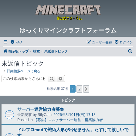
ゆっくりマインクラフトフォーラム
FAQ
ユーザー登録
ログイン
検
掲示板トップ
検索
未返信トピック
索
未返信トピック
詳細検索ページに戻る
検索
詳細検索
1
2
次へ
検索結果 37 件
トピック
サーバー運営協力者募集
最新記事 by
SilyCat
«
2026年3月01日(日) 17:18
Posted in
【募集】マルチサーバー運営・構築協力者
ドルフロmodで戦術人形が出せません。たすけて欲しいで
す。