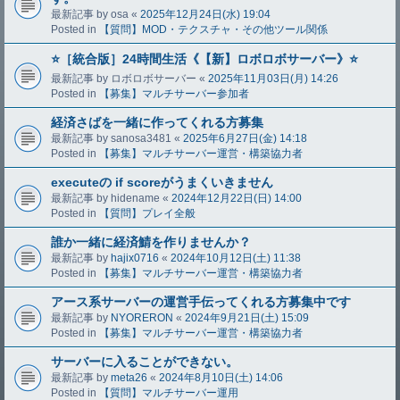
最新記事 by
osa
«
2025年12月24日(水) 19:04
Posted in
【質問】MOD・テクスチャ・その他ツール関係
⭐️［統合版］24時間生活《【新】ロボロボサーバー》⭐️
最新記事 by
ロボロボサーバー
«
2025年11月03日(月) 14:26
Posted in
【募集】マルチサーバー参加者
経済さばを一緒に作ってくれる方募集
最新記事 by
sanosa3481
«
2025年6月27日(金) 14:18
Posted in
【募集】マルチサーバー運営・構築協力者
executeの if scoreがうまくいきません
最新記事 by
hidename
«
2024年12月22日(日) 14:00
Posted in
【質問】プレイ全般
誰か一緒に経済鯖を作りませんか？
最新記事 by
hajix0716
«
2024年10月12日(土) 11:38
Posted in
【募集】マルチサーバー運営・構築協力者
アース系サーバーの運営手伝ってくれる方募集中です
最新記事 by
NYORERON
«
2024年9月21日(土) 15:09
Posted in
【募集】マルチサーバー運営・構築協力者
サーバーに入ることができない。
最新記事 by
meta26
«
2024年8月10日(土) 14:06
Posted in
【質問】マルチサーバー運用