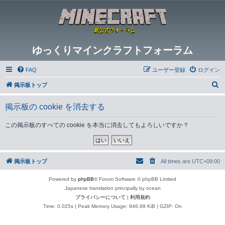
ゆっくりマインクラフトフォーラム
FAQ
ユーザー登録
ログイン
検
掲示板トップ
索
掲示板の cookie を消去する
この掲示板のすべての cookie を本当に消去してもよろしいですか？
掲示板トップ
All times are
UTC+09:00
Powered by
phpBB
® Forum Software © phpBB Limited
Japanese translation principally by ocean
プライバシーについて
|
利用規約
Time: 0.025s
| Peak Memory Usage: 946.99 KiB | GZIP: On