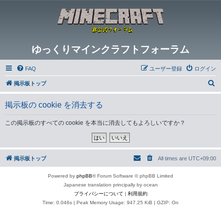
ゆっくりマインクラフトフォーラム
FAQ
ユーザー登録
ログイン
検
掲示板トップ
索
掲示板の cookie を消去する
この掲示板のすべての cookie を本当に消去してもよろしいですか？
掲示板トップ
All times are
UTC+09:00
Powered by
phpBB
® Forum Software © phpBB Limited
Japanese translation principally by ocean
プライバシーについて
|
利用規約
Time: 0.046s
| Peak Memory Usage: 947.25 KiB | GZIP: On