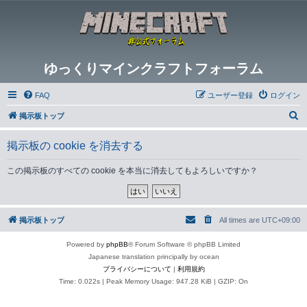
ゆっくりマインクラフトフォーラム
FAQ
ユーザー登録
ログイン
検
掲示板トップ
索
掲示板の cookie を消去する
この掲示板のすべての cookie を本当に消去してもよろしいですか？
掲示板トップ
All times are
UTC+09:00
Powered by
phpBB
® Forum Software © phpBB Limited
Japanese translation principally by ocean
プライバシーについて
|
利用規約
Time: 0.022s
| Peak Memory Usage: 947.28 KiB | GZIP: On