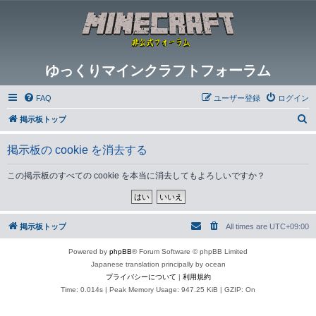
ゆっくりマインクラフトフォーラム
FAQ
ユーザー登録
ログイン
検
掲示板トップ
索
掲示板の cookie を消去する
この掲示板のすべての cookie を本当に消去してもよろしいですか？
掲示板トップ
All times are
UTC+09:00
Powered by
phpBB
® Forum Software © phpBB Limited
Japanese translation principally by ocean
プライバシーについて
|
利用規約
Time: 0.014s
| Peak Memory Usage: 947.25 KiB | GZIP: On