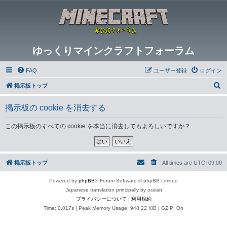
ゆっくりマインクラフトフォーラム
FAQ
ユーザー登録
ログイン
検
掲示板トップ
索
掲示板の cookie を消去する
この掲示板のすべての cookie を本当に消去してもよろしいですか？
掲示板トップ
All times are
UTC+09:00
Powered by
phpBB
® Forum Software © phpBB Limited
Japanese translation principally by ocean
プライバシーについて
|
利用規約
Time: 0.017s
| Peak Memory Usage: 948.22 KiB | GZIP: On