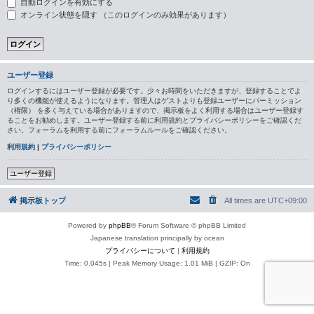
自動ログインを有効にする
オンライン状態を隠す （このログインのみ効果があります）
ユーザー登録
ログインするにはユーザー登録が必要です。少々お時間をいただきますが、登録することでよ
り多くの機能が使えるようになります。管理人はゲストよりも登録ユーザーにパーミッション
（権限） を多く与えている場合がありますので、掲示板をよく利用する場合はユーザー登録す
ることをお勧めします。ユーザー登録する前に利用規約とプライバシーポリシーをご確認くだ
さい。フォーラムを利用する前にフォーラムルールをご確認ください。
利用規約
|
プライバシーポリシー
ユーザー登録
掲示板トップ
All times are
UTC+09:00
Powered by
phpBB
® Forum Software © phpBB Limited
Japanese translation principally by ocean
プライバシーについて
|
利用規約
Time: 0.045s
| Peak Memory Usage: 1.01 MiB | GZIP: On