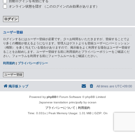
自動ログインを有効にする
オンライン状態を隠す （このログインのみ効果があります）
ユーザー登録
ログインするにはユーザー登録が必要です。少々お時間をいただきますが、登録することでよ
り多くの機能が使えるようになります。管理人はゲストよりも登録ユーザーにパーミッション
（権限） を多く与えている場合がありますので、掲示板をよく利用する場合はユーザー登録す
ることをお勧めします。ユーザー登録する前に利用規約とプライバシーポリシーをご確認くだ
さい。フォーラムを利用する前にフォーラムルールをご確認ください。
利用規約
|
プライバシーポリシー
ユーザー登録
掲示板トップ
All times are
UTC+09:00
Powered by
phpBB
® Forum Software © phpBB Limited
Japanese translation principally by ocean
プライバシーについて
|
利用規約
Time: 0.031s
| Peak Memory Usage: 1.01 MiB | GZIP: On