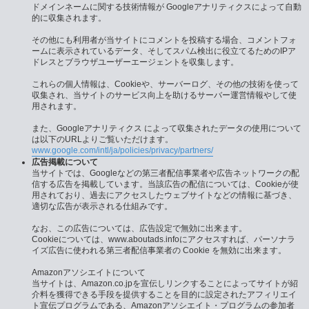
ドメインネームに関する技術情報が Googleアナリティクスによって自動
的に収集されます。
その他にも利用者が当サイトにコメントを投稿する場合、コメントフォ
ームに表示されているデータ、そしてスパム検出に役立てるためのIPア
ドレスとブラウザユーザーエージェントを収集します。
これらの個人情報は、Cookieや、サーバーログ、その他の技術を使って
収集され、当サイトのサービス向上を助けるサーバー運営情報やして使
用されます。
また、Googleアナリティクス によって収集されたデータの使用について
は以下のURLよりご覧いただけます。
www.google.com/intl/ja/policies/privacy/partners/
広告掲載について
当サイトでは、Googleなどの第三者配信事業者や広告ネットワークの配
信する広告を掲載しています。当該広告の配信については、Cookieが使
用されており、過去にアクセスしたウェブサイトなどの情報に基づき、
適切な広告が表示される仕組みです。
なお、この広告については、広告設定で無効に出来ます。
Cookieについては、www.aboutads.infoにアクセスすれば、パーソナラ
イズ広告に使われる第三者配信事業者の Cookie を無効に出来ます。
Amazonアソシエイトについて
当サイトは、Amazon.co.jpを宣伝しリンクすることによってサイトが紹
介料を獲得できる手段を提供することを目的に設定されたアフィリエイ
ト宣伝プログラムである、Amazonアソシエイト・プログラムの参加者