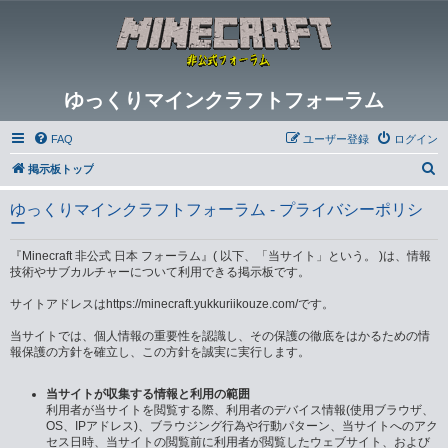
ゆっくりマインクラフトフォーラム
FAQ
ユーザー登録
ログイン
検
掲示板トップ
索
ゆっくりマインクラフトフォーラム - プライバシーポリシ
ー
『Minecraft 非公式 日本 フォーラム』( 以下、「当サイト」という。 )は、情報
技術やサブカルチャーについて利用できる掲示板です。
サイトアドレスはhttps://minecraft.yukkuriikouze.com/です。
当サイトでは、個人情報の重要性を認識し、その保護の徹底をはかるための情
報保護の方針を確立し、この方針を誠実に実行します。
当サイトが収集する情報と利用の範囲
利用者が当サイトを閲覧する際、利用者のデバイス情報(使用ブラウザ、
OS、IPアドレス)、ブラウジング行為や行動パターン、当サイトへのアク
セス日時、当サイトの閲覧前に利用者が閲覧したウェブサイト、および