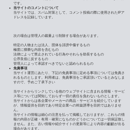
です。
当サイトのコメントについて
当サイトでは、スパム対策として、コメント投稿の際に使用されたIPア
ドレスを記録しています。
次の場合は管理人の裁量より削除する場合があります。
特定の人物または法人、団体を誹謗中傷するもの
極度に猥褻な内容を含むもの
法律によって禁止されている行為やそれらを助長するもの
公序良俗に反するもの
管理人によって承認すべきでないと認められるもの
免責事項
当サイト運営にあたり、下記の免責事項に定める事項については免責さ
れるものとします。利用者は、免責事項をご承諾頂いているとみなしま
すので、予めご了承下さい
当サイトからリンクしている他のウェブサイトに含まれる情報・サービ
ス等については関知しておらず一切の責任を負わないものとします。
当サイトからは各企業やメーカーの商品・サービスを紹介しています
が、情報提供を目的であり特定企業への斡旋誘導を目的ではありませ
ん。
当サイトの情報は細心の注意を払って掲載しておりますが、これらの情
報の内容が正確・有用・確実になものかどうかについては一切保証致し
ません。また、古い情報や紹介サイトの更新等により内容の齟齬が出る
場合があります。