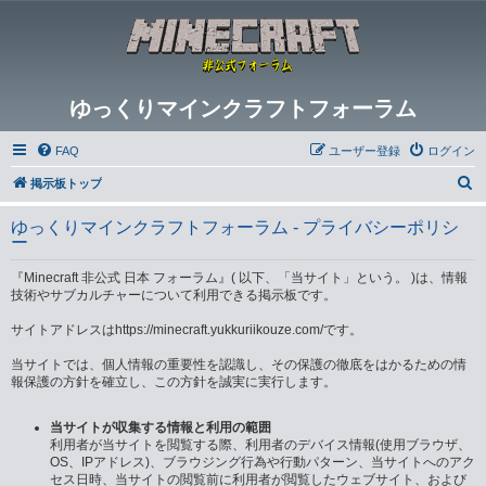
ゆっくりマインクラフトフォーラム
FAQ
ユーザー登録
ログイン
検
掲示板トップ
索
ゆっくりマインクラフトフォーラム - プライバシーポリシ
ー
『Minecraft 非公式 日本 フォーラム』( 以下、「当サイト」という。 )は、情報
技術やサブカルチャーについて利用できる掲示板です。
サイトアドレスはhttps://minecraft.yukkuriikouze.com/です。
当サイトでは、個人情報の重要性を認識し、その保護の徹底をはかるための情
報保護の方針を確立し、この方針を誠実に実行します。
当サイトが収集する情報と利用の範囲
利用者が当サイトを閲覧する際、利用者のデバイス情報(使用ブラウザ、
OS、IPアドレス)、ブラウジング行為や行動パターン、当サイトへのアク
セス日時、当サイトの閲覧前に利用者が閲覧したウェブサイト、および