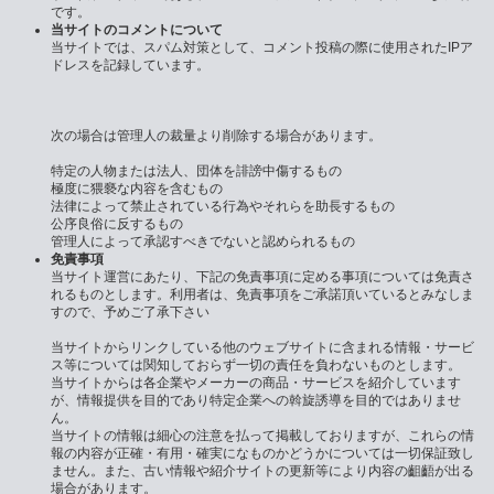
です。
当サイトのコメントについて
当サイトでは、スパム対策として、コメント投稿の際に使用されたIPア
ドレスを記録しています。
次の場合は管理人の裁量より削除する場合があります。
特定の人物または法人、団体を誹謗中傷するもの
極度に猥褻な内容を含むもの
法律によって禁止されている行為やそれらを助長するもの
公序良俗に反するもの
管理人によって承認すべきでないと認められるもの
免責事項
当サイト運営にあたり、下記の免責事項に定める事項については免責さ
れるものとします。利用者は、免責事項をご承諾頂いているとみなしま
すので、予めご了承下さい
当サイトからリンクしている他のウェブサイトに含まれる情報・サービ
ス等については関知しておらず一切の責任を負わないものとします。
当サイトからは各企業やメーカーの商品・サービスを紹介しています
が、情報提供を目的であり特定企業への斡旋誘導を目的ではありませ
ん。
当サイトの情報は細心の注意を払って掲載しておりますが、これらの情
報の内容が正確・有用・確実になものかどうかについては一切保証致し
ません。また、古い情報や紹介サイトの更新等により内容の齟齬が出る
場合があります。