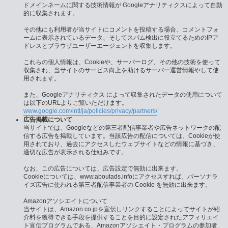
ドメインネームに関する技術情報が Googleアナリティクスによって自動
的に収集されます。
その他にも利用者が当サイトにコメントを投稿する場合、コメントフォ
ームに表示されているデータ、そしてスパム検出に役立てるためのIPア
ドレスとブラウザユーザーエージェントを収集します。
これらの個人情報は、Cookieや、サーバーログ、その他の技術を使って
収集され、当サイトのサービス向上を助けるサーバー運営情報やして使
用されます。
また、Googleアナリティクス によって収集されたデータの使用について
は以下のURLよりご覧いただけます。
www.google.com/intl/ja/policies/privacy/partners/
広告掲載について
当サイトでは、Googleなどの第三者配信事業者や広告ネットワークの配
信する広告を掲載しています。当該広告の配信については、Cookieが使
用されており、過去にアクセスしたウェブサイトなどの情報に基づき、
適切な広告が表示される仕組みです。
なお、この広告については、広告設定で無効に出来ます。
Cookieについては、www.aboutads.infoにアクセスすれば、パーソナラ
イズ広告に使われる第三者配信事業者の Cookie を無効に出来ます。
Amazonアソシエイトについて
当サイトは、Amazon.co.jpを宣伝しリンクすることによってサイトが紹
介料を獲得できる手段を提供することを目的に設定されたアフィリエイ
ト宣伝プログラムである、Amazonアソシエイト・プログラムの参加者