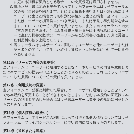
に定める消費者契約となる場合，この免責規定は適用されません。
前項ただし書に定める場合であっても，当フォーラムは，当フォーラム
の過失（重過失を除きます。）による債務不履行または不法行為により
ユーザーに生じた損害のうち特別な事情から生じた損害（当フォーラム
またはユーザーが損害発生につき予見し，または予見し得た場合を含み
ます。）について一切の責任を負いません。また，当フォーラムの過失
（重過失を除きます。）による債務不履行または不法行為によりユーザ
ーに生じた損害の賠償は，ユーザーから当該損害が発生した月に受領し
た利用料の額を上限とします。
当フォーラムは，本サービスに関して，ユーザーと他のユーザーまたは
第三者との間において生じた取引，連絡または紛争等について一切責任
を負いません。
第11条（サービス内容の変更等）
当フォーラムは，ユーザーに通知することなく，本サービスの内容を変更しま
たは本サービスの提供を中止することができるものとし，これによってユーザ
ーに生じた損害について一切の責任を負いません。
第12条（利用規約の変更）
当フォーラムは，必要と判断した場合には，ユーザーに通知することなくいつ
でも本規約を変更することができるものとします。なお，本規約の変更後，本
サービスの利用を開始した場合には，当該ユーザーは変更後の規約に同意した
ものとみなします。
第13条（個人情報の取扱い）
当フォーラムは，本サービスの利用によって取得する個人情報については，当
フォーラム「プライバシーポリシー」に従い適切に取り扱うものとします。
第14条（通知または連絡）