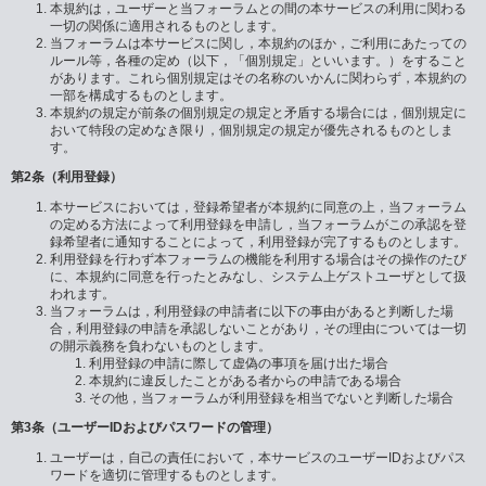
本規約は，ユーザーと当フォーラムとの間の本サービスの利用に関わる
一切の関係に適用されるものとします。
当フォーラムは本サービスに関し，本規約のほか，ご利用にあたっての
ルール等，各種の定め（以下，「個別規定」といいます。）をすること
があります。これら個別規定はその名称のいかんに関わらず，本規約の
一部を構成するものとします。
本規約の規定が前条の個別規定の規定と矛盾する場合には，個別規定に
おいて特段の定めなき限り，個別規定の規定が優先されるものとしま
す。
第2条（利用登録）
本サービスにおいては，登録希望者が本規約に同意の上，当フォーラム
の定める方法によって利用登録を申請し，当フォーラムがこの承認を登
録希望者に通知することによって，利用登録が完了するものとします。
利用登録を行わず本フォーラムの機能を利用する場合はその操作のたび
に、本規約に同意を行ったとみなし、システム上ゲストユーザとして扱
われます。
当フォーラムは，利用登録の申請者に以下の事由があると判断した場
合，利用登録の申請を承認しないことがあり，その理由については一切
の開示義務を負わないものとします。
利用登録の申請に際して虚偽の事項を届け出た場合
本規約に違反したことがある者からの申請である場合
その他，当フォーラムが利用登録を相当でないと判断した場合
第3条（ユーザーIDおよびパスワードの管理）
ユーザーは，自己の責任において，本サービスのユーザーIDおよびパス
ワードを適切に管理するものとします。