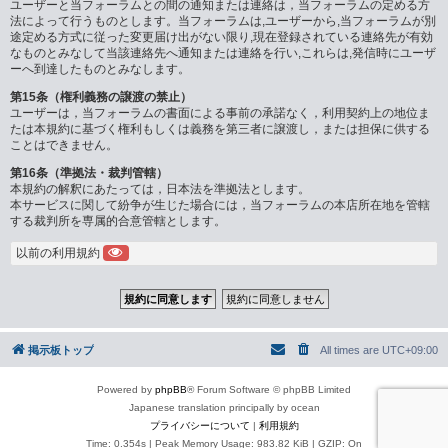
ユーザーと当フォーラムとの間の通知または連絡は，当フォーラムの定める方
法によって行うものとします。当フォーラムは,ユーザーから,当フォーラムが別
途定める方式に従った変更届け出がない限り,現在登録されている連絡先が有効
なものとみなして当該連絡先へ通知または連絡を行い,これらは,発信時にユーザ
ーへ到達したものとみなします。
第15条（権利義務の譲渡の禁止）
ユーザーは，当フォーラムの書面による事前の承諾なく，利用契約上の地位ま
たは本規約に基づく権利もしくは義務を第三者に譲渡し，または担保に供する
ことはできません。
第16条（準拠法・裁判管轄）
本規約の解釈にあたっては，日本法を準拠法とします。
本サービスに関して紛争が生じた場合には，当フォーラムの本店所在地を管轄
する裁判所を専属的合意管轄とします。
以前の利用規約
掲示板トップ
All times are
UTC+09:00
Powered by
phpBB
® Forum Software © phpBB Limited
Japanese translation principally by ocean
プライバシーについて
|
利用規約
Time: 0.354s
| Peak Memory Usage: 983.82 KiB | GZIP: On