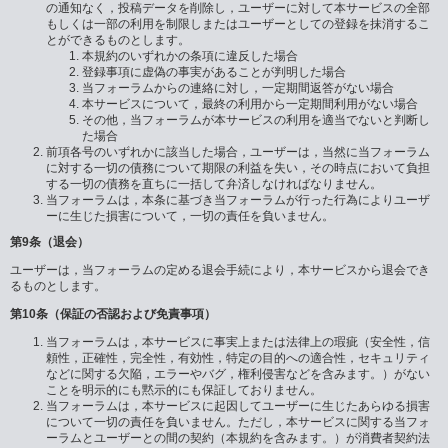
の通知なく，投稿データを削除し，ユーザーに対して本サービスの全部
もしくは一部の利用を制限しまたはユーザーとしての登録を抹消するこ
とができるものとします。
本規約のいずれかの条項に違反した場合
登録事項に虚偽の事実があることが判明した場合
当フォーラムからの連絡に対し，一定期間返答がない場合
本サービスについて，最終の利用から一定期間利用がない場合
その他，当フォーラムが本サービスの利用を適当でないと判断し
た場合
前項各号のいずれかに該当した場合，ユーザーは，当然に当フォーラム
に対する一切の債務について期限の利益を失い，その時点において負担
する一切の債務を直ちに一括して弁済しなければなりません。
当フォーラムは，本条に基づき当フォーラムが行った行為によりユーザ
ーに生じた損害について，一切の責任を負いません。
第9条（退会）
ユーザーは，当フォーラムの定める退会手続により，本サービスから退会でき
るものとします。
第10条（保証の否認および免責事項）
当フォーラムは，本サービスに事実上または法律上の瑕疵（安全性，信
頼性，正確性，完全性，有効性，特定の目的への適合性，セキュリティ
などに関する欠陥，エラーやバグ，権利侵害などを含みます。）がない
ことを明示的にも黙示的にも保証しておりません。
当フォーラムは，本サービスに起因してユーザーに生じたあらゆる損害
について一切の責任を負いません。ただし，本サービスに関する当フォ
ーラムとユーザーとの間の契約（本規約を含みます。）が消費者契約法