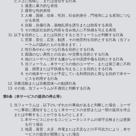
ビス上に投稿し，または送信する行為
過度に暴力的な表現
露骨な性的表現
人種，国籍，信条，性別，社会的身分，門地等による差別につな
がる表現
自殺，自傷行為，薬物乱用を誘引または助長する表現
その他反社会的な内容を含み他人に不快感を与える表現
以下を目的とし，または目的とすると当フォーラムが判断する行為
営業，宣伝，広告，勧誘，その他営利を目的とする行為（当フォ
ーラムの認めたものを除きます。）
性行為やわいせつな行為を目的とする行為
面識のない異性との出会いや交際を目的とする行為
他のユーザーに対する嫌がらせや誹謗中傷を目的とする行為
当フォーラム，本サービスの他のユーザー，または第三者に不利
益，損害または不快感を与えることを目的とする行為
その他本サービスが予定している利用目的と異なる目的で本サー
ビスを利用する行為
宗教活動または宗教団体への勧誘行為
その他，当フォーラムが不適切と判断する行為
第6条（本サービスの提供の停止等）
当フォーラムは，以下のいずれかの事由があると判断した場合，ユーザ
ーに事前に通知することなく本サービスの全部または一部の提供を停止
または中断することができるものとします。
本サービスにかかるコンピュータシステムの保守点検または更新
を行う場合
地震，落雷，火災，停電または天災などの不可抗力により，本サ
ービスの提供が困難となった場合