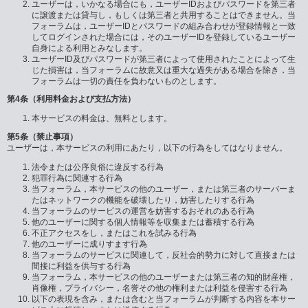
ユーザーは，いかなる場合にも，ユーザーIDおよびパスワードを第三者
に譲渡または貸与し，もしくは第三者と共用することはできません。当
フォーラムは，ユーザーIDとパスワードの組み合わせが登録情報と一致
してログインされた場合には，そのユーザーIDを登録しているユーザー
自身による利用とみなします。
ユーザーID及びパスワードが第三者によって使用されたことによって生
じた損害は，当フォーラムに故意又は重大な過失がある場合を除き，当
フォーラムは一切の責任を負わないものとします。
第4条（利用料金および支払方法）
本サービスの料金は、無料とします。
第5条（禁止事項）
ユーザーは，本サービスの利用にあたり，以下の行為をしてはなりません。
法令または公序良俗に違反する行為
犯罪行為に関連する行為
当フォーラム，本サービスの他のユーザー，または第三者のサーバーま
たはネットワークの機能を破壊したり，妨害したりする行為
当フォーラムのサービスの運営を妨害するおそれのある行為
他のユーザーに関する個人情報等を収集または蓄積する行為
不正アクセスをし，またはこれを試みる行為
他のユーザーに成りすます行為
当フォーラムのサービスに関連して，反社会的勢力に対して直接または
間接に利益を供与する行為
当フォーラム，本サービスの他のユーザーまたは第三者の知的財産権，
肖像権，プライバシー，名誉その他の権利または利益を侵害する行為
以下の表現を含み，または含むと当フォーラムが判断する内容を本サー