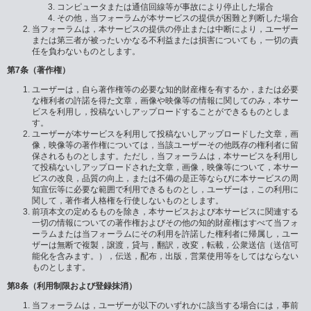
コンピュータまたは通信回線等が事故により停止した場合
その他，当フォーラムが本サービスの提供が困難と判断した場合
当フォーラムは，本サービスの提供の停止または中断により，ユーザー
または第三者が被ったいかなる不利益または損害についても，一切の責
任を負わないものとします。
第7条（著作権）
ユーザーは，自ら著作権等の必要な知的財産権を有するか，または必要
な権利者の許諾を得た文章，画像や映像等の情報に関してのみ，本サー
ビスを利用し，投稿ないしアップロードすることができるものとしま
す。
ユーザーが本サービスを利用して投稿ないしアップロードした文章，画
像，映像等の著作権については，当該ユーザーその他既存の権利者に留
保されるものとします。ただし，当フォーラムは，本サービスを利用し
て投稿ないしアップロードされた文章，画像，映像等について，本サー
ビスの改良，品質の向上，または不備の是正等ならびに本サービスの周
知宣伝等に必要な範囲で利用できるものとし，ユーザーは，この利用に
関して，著作者人格権を行使しないものとします。
前項本文の定めるものを除き，本サービスおよび本サービスに関連する
一切の情報についての著作権およびその他の知的財産権はすべて当フォ
ーラムまたは当フォーラムにその利用を許諾した権利者に帰属し，ユー
ザーは無断で複製，譲渡，貸与，翻訳，改変，転載，公衆送信（送信可
能化を含みます。），伝送，配布，出版，営業使用等をしてはならない
ものとします。
第8条（利用制限および登録抹消）
当フォーラムは，ユーザーが以下のいずれかに該当する場合には，事前