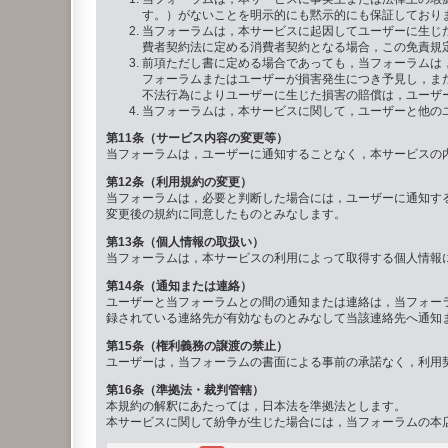
す。）がないことを明示的にも黙示的にも保証しており
当フォーラムは，本サービスに起因してユーザーに生じ
費者契約法に定める消費者契約となる場合，この免責規
前項ただし書に定める場合であっても，当フォーラムは
フォーラムまたはユーザーが損害発生につき予見し，ま
不法行為によりユーザーに生じた損害の賠償は，ユーザ
当フォーラムは，本サービスに関して，ユーザーと他の
第11条（サービス内容の変更等）
当フォーラムは，ユーザーに通知することなく，本サービスの
第12条（利用規約の変更）
当フォーラムは，必要と判断した場合には，ユーザーに通知す
変更後の規約に同意したものとみなします。
第13条（個人情報の取扱い）
当フォーラムは，本サービスの利用によって取得する個人情報
第14条（通知または連絡）
ユーザーと当フォーラムとの間の通知または連絡は，当フォーラ
録されている連絡先が有効なものとみなして当該連絡先へ通知ま
第15条（権利義務の譲渡の禁止）
ユーザーは，当フォーラムの書面による事前の承諾なく，利用
第16条（準拠法・裁判管轄）
本規約の解釈にあたっては，日本法を準拠法とします。
本サービスに関して紛争が生じた場合には，当フォーラムの本