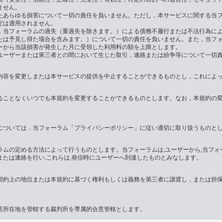
ません。
たあらゆる損害について一切の責任を負いません。ただし，本サービスに関する当
定は適用されません。
，当フォーラムの過失（重過失を除きます。）による債務不履行または不法行為に
たは予見し得た場合を含みます。）について一切の責任を負いません。また，当フ
ーから当該損害が発生した月に受領した利用料の額を上限とします。
ユーザーまたは第三者との間において生じた取引，連絡または紛争等について一切
内容を変更しまたは本サービスの提供を中止することができるものとし，これによ
ることなくいつでも本規約を変更することができるものとします。なお，本規約の
については，当フォーラム「プライバシーポリシー」に従い適切に取り扱うものと
ムの定める方法によって行うものとします。当フォーラムは,ユーザーから,当フォ
たは連絡を行い,これらは,発信時にユーザーへ到達したものとみなします。
契約上の地位または本規約に基づく権利もしくは義務を第三者に譲渡し，または担
店所在地を管轄する裁判所を専属的合意管轄とします。