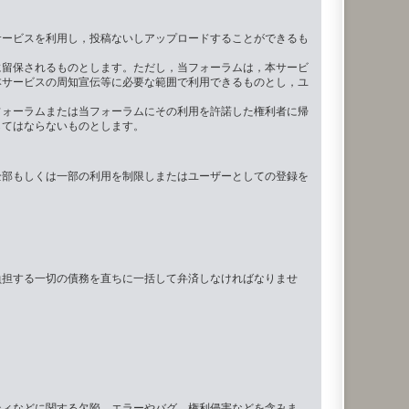
サービスを利用し，投稿ないしアップロードすることができるも
に留保されるものとします。ただし，当フォーラムは，本サービ
本サービスの周知宣伝等に必要な範囲で利用できるものとし，ユ
フォーラムまたは当フォーラムにその利用を許諾した権利者に帰
してはならないものとします。
全部もしくは一部の利用を制限しまたはユーザーとしての登録を
負担する一切の債務を直ちに一括して弁済しなければなりませ
ティなどに関する欠陥，エラーやバグ，権利侵害などを含みま