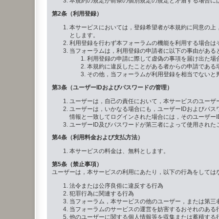
本規約の規定が前条の個別規定の規定と矛盾する場合に
第2条（利用登録）
本サービスにおいては，登録希望者が本規約に同意の上
とします。
利用登録を行わず本フォーラムの機能を利用する場合は
当フォーラムは，利用登録の申請者に以下の事由がある
利用登録の申請に際して虚偽の事項を届け出た場
本規約に違反したことがある者からの申請である
その他，当フォーラムが利用登録を相当でないと
第3条（ユーザーIDおよびパスワードの管理）
ユーザーは，自己の責任において，本サービスのユーザー
ユーザーは，いかなる場合にも，ユーザーIDおよびパス
情報と一致してログインされた場合には，そのユーザーI
ユーザーID及びパスワードが第三者によって使用され
第4条（利用料金および支払方法）
本サービスの料金は、無料とします。
第5条（禁止事項）
ユーザーは，本サービスの利用にあたり，以下の行為をしては
法令または公序良俗に違反する行為
犯罪行為に関連する行為
当フォーラム，本サービスの他のユーザー，または第三
当フォーラムのサービスの運営を妨害するおそれのある
他のユーザーに関する個人情報等を収集または蓄積する