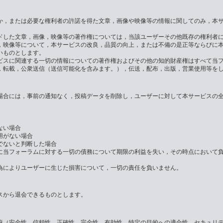
か，または必要な権利者の許諾を得た文章，画像や映像等の情報に関してのみ，本
ドした文章，画像，映像等の著作権については，当該ユーザーその他既存の権利者
，映像等について，本サービスの改良，品質の向上，または不備の是正等ならびに
いものとします。
ビスに関連する一切の情報についての著作権およびその他の知的財産権はすべて当
，転載，公衆送信（送信可能化を含みます。），伝送，配布，出版，営業使用等を
場合には，事前の通知なく，投稿データを削除し，ユーザーに対して本サービスの
ない場合
用がない場合
でないと判断した場合
に当フォーラムに対する一切の債務について期限の利益を失い，その時点において
為によりユーザーに生じた損害について，一切の責任を負いません。
スから退会できるものとします。
疵（安全性，信頼性，正確性，完全性，有効性，特定の目的への適合性，セキュリ