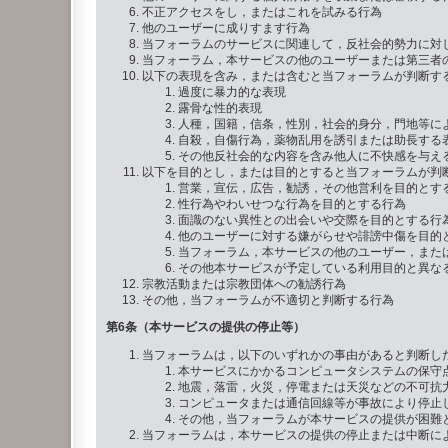
不正アクセスをし，またはこれを試みる行為
他のユーザーに成りすます行為
当フォーラムのサービスに関連して，反社会的勢力に対
当フォーラム，本サービスの他のユーザーまたは第三者
以下の表現を含み，または含むと当フォーラムが判断す
過度に暴力的な表現
露骨な性的表現
人種，国籍，信条，性別，社会的身分，門地等に
自殺，自傷行為，薬物乱用を誘引または助長する
その他反社会的な内容を含み他人に不快感を与え
以下を目的とし，または目的とすると当フォーラムが判
営業，宣伝，広告，勧誘，その他営利を目的とす
性行為やわいせつな行為を目的とする行為
面識のない異性との出会いや交際を目的とする行
他のユーザーに対する嫌がらせや誹謗中傷を目的
当フォーラム，本サービスの他のユーザー，また
その他本サービスが予定している利用目的と異な
宗教活動または宗教団体への勧誘行為
その他，当フォーラムが不適切と判断する行為
第6条（本サービスの提供の停止等）
当フォーラムは，以下のいずれかの事由があると判断し
本サービスにかかるコンピュータシステムの保守
地震，落雷，火災，停電または天災などの不可抗
コンピュータまたは通信回線等が事故により停止
その他，当フォーラムが本サービスの提供が困難
当フォーラムは，本サービスの提供の停止または中断に