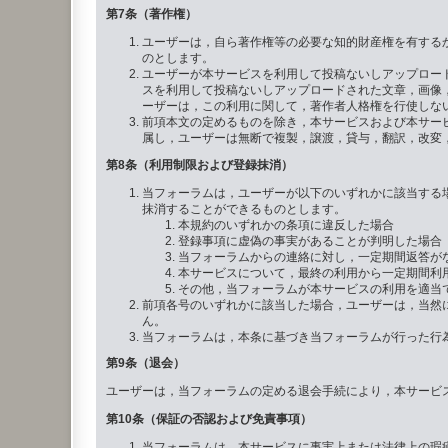
第7条（著作権）
ユーザーは，自ら著作権等の必要な知的財産権を有する
のとします。
ユーザーが本サービスを利用して投稿ないしアップロー
スを利用して投稿ないしアップロードされた文章，画像
ーザーは，この利用に関して，著作者人格権を行使しな
前項本文の定めるものを除き，本サービスおよび本サー
属し，ユーザーは無断で複製，譲渡，貸与，翻訳，改変
第8条（利用制限および登録抹消）
当フォーラムは，ユーザーが以下のいずれかに該当する
抹消することができるものとします。
本規約のいずれかの条項に違反した場合
登録事項に虚偽の事実があることが判明した場合
当フォーラムからの連絡に対し，一定期間返答が
本サービスについて，最終の利用から一定期間利
その他，当フォーラムが本サービスの利用を適当
前項各号のいずれかに該当した場合，ユーザーは，当然
ん。
当フォーラムは，本条に基づき当フォーラムが行った行
第9条（退会）
ユーザーは，当フォーラムの定める退会手続により，本サービ
第10条（保証の否認および免責事項）
当フォーラムは，本サービスに事実上または法律上の瑕