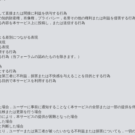
して直接または間接に利益を供与する行為
の知的財産権，肖像権，プライバシー，名誉その他の権利または利益を侵害する行
る内容を本サービス上に投稿し，または送信する行為
よる差別につながる表現
表現
る表現
断する行為
る行為（当フォーラムの認めたものを除きます。）
為
とする行為
は第三者に不利益，損害または不快感を与えることを目的とする行為
る目的で本サービスを利用する行為
た場合，ユーザーに事前に通知することなく本サービスの全部または一部の提供を
点検または更新を行う場合
力により，本サービスの提供が困難となった場合
した場合
と判断した場合
より，ユーザーまたは第三者が被ったいかなる不利益または損害についても，一切