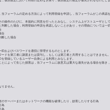
は，個別規定において特段の定めなき限り，個別規定の規定が優先されるものとし
，当フォーラムの定める方法によって利用登録を申請し，当フォーラムがこの承認
その操作のたびに、本規約に同意を行ったとみなし、システム上ゲストユーザとし
と判断した場合，利用登録の申請を承認しないことがあり，その理由については一
合
場合
判断した場合
IDおよびパスワードを適切に管理するものとします。
ワードを第三者に譲渡または貸与し，もしくは第三者と共用することはできません。
Dを登録しているユーザー自身による利用とみなします。
たことによって生じた損害は，当フォーラムに故意又は重大な過失がある場合を除き
なりません。
者のサーバーまたはネットワークの機能を破壊したり，妨害したりする行為
行為
行為