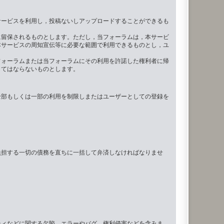
サービスを利用し，投稿ないしアップロードすることができるも
に留保されるものとします。ただし，当フォーラムは，本サービ
本サービスの周知宣伝等に必要な範囲で利用できるものとし，ユ
フォーラムまたは当フォーラムにその利用を許諾した権利者に帰
してはならないものとします。
全部もしくは一部の利用を制限しまたはユーザーとしての登録を
負担する一切の債務を直ちに一括して弁済しなければなりませ
ティなどに関する欠陥，エラーやバグ，権利侵害などを含みま