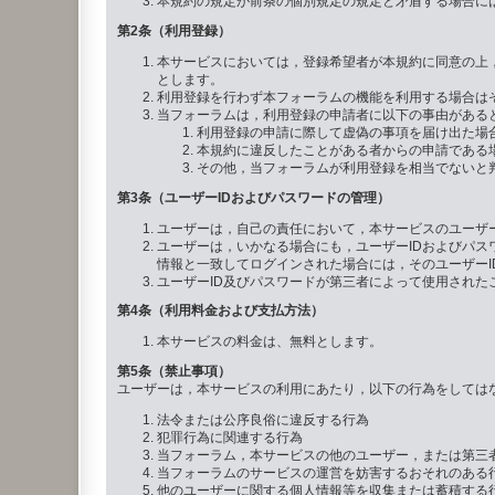
本規約の規定が前条の個別規定の規定と矛盾する場合に
第2条（利用登録）
本サービスにおいては，登録希望者が本規約に同意の上
とします。
利用登録を行わず本フォーラムの機能を利用する場合は
当フォーラムは，利用登録の申請者に以下の事由がある
利用登録の申請に際して虚偽の事項を届け出た場
本規約に違反したことがある者からの申請である
その他，当フォーラムが利用登録を相当でないと
第3条（ユーザーIDおよびパスワードの管理）
ユーザーは，自己の責任において，本サービスのユーザー
ユーザーは，いかなる場合にも，ユーザーIDおよびパス
情報と一致してログインされた場合には，そのユーザーI
ユーザーID及びパスワードが第三者によって使用され
第4条（利用料金および支払方法）
本サービスの料金は、無料とします。
第5条（禁止事項）
ユーザーは，本サービスの利用にあたり，以下の行為をしては
法令または公序良俗に違反する行為
犯罪行為に関連する行為
当フォーラム，本サービスの他のユーザー，または第三
当フォーラムのサービスの運営を妨害するおそれのある
他のユーザーに関する個人情報等を収集または蓄積する