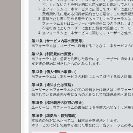
す。）がないことを明示的にも黙示的にも保証しており
当フォーラムは，本サービスに起因してユーザーに生じ
費者契約法に定める消費者契約となる場合，この免責規
前項ただし書に定める場合であっても，当フォーラムは
フォーラムまたはユーザーが損害発生につき予見し，ま
不法行為によりユーザーに生じた損害の賠償は，ユーザ
当フォーラムは，本サービスに関して，ユーザーと他の
第11条（サービス内容の変更等）
当フォーラムは，ユーザーに通知することなく，本サービスの
第12条（利用規約の変更）
当フォーラムは，必要と判断した場合には，ユーザーに通知す
変更後の規約に同意したものとみなします。
第13条（個人情報の取扱い）
当フォーラムは，本サービスの利用によって取得する個人情報
第14条（通知または連絡）
ユーザーと当フォーラムとの間の通知または連絡は，当フォーラ
録されている連絡先が有効なものとみなして当該連絡先へ通知ま
第15条（権利義務の譲渡の禁止）
ユーザーは，当フォーラムの書面による事前の承諾なく，利用
第16条（準拠法・裁判管轄）
本規約の解釈にあたっては，日本法を準拠法とします。
本サービスに関して紛争が生じた場合には，当フォーラムの本