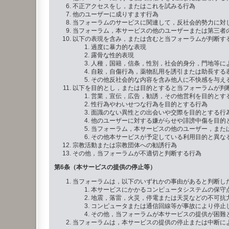
不正アクセスをし，またはこれを試みる行為
他のユーザーに成りすます行為
当フォーラムのサービスに関連して，反社会的勢力に対
当フォーラム，本サービスの他のユーザーまたは第三者
以下の表現を含み，または含むと当フォーラムが判断す
過度に暴力的な表現
露骨な性的表現
人種，国籍，信条，性別，社会的身分，門地等に
自殺，自傷行為，薬物乱用を誘引または助長する
その他反社会的な内容を含み他人に不快感を与え
以下を目的とし，または目的とすると当フォーラムが判
営業，宣伝，広告，勧誘，その他営利を目的とす
性行為やわいせつな行為を目的とする行為
面識のない異性との出会いや交際を目的とする行
他のユーザーに対する嫌がらせや誹謗中傷を目的
当フォーラム，本サービスの他のユーザー，また
その他本サービスが予定している利用目的と異な
宗教活動または宗教団体への勧誘行為
その他，当フォーラムが不適切と判断する行為
第6条（本サービスの提供の停止等）
当フォーラムは，以下のいずれかの事由があると判断し
本サービスにかかるコンピュータシステムの保守
地震，落雷，火災，停電または天災などの不可抗
コンピュータまたは通信回線等が事故により停止
その他，当フォーラムが本サービスの提供が困難
当フォーラムは，本サービスの提供の停止または中断に