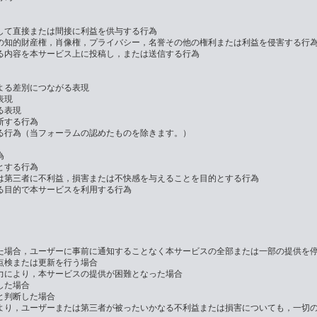
して直接または間接に利益を供与する行為
の知的財産権，肖像権，プライバシー，名誉その他の権利または利益を侵害する行
る内容を本サービス上に投稿し，または送信する行為
よる差別につながる表現
表現
る表現
断する行為
る行為（当フォーラムの認めたものを除きます。）
為
とする行為
は第三者に不利益，損害または不快感を与えることを目的とする行為
る目的で本サービスを利用する行為
た場合，ユーザーに事前に通知することなく本サービスの全部または一部の提供を
点検または更新を行う場合
力により，本サービスの提供が困難となった場合
した場合
と判断した場合
より，ユーザーまたは第三者が被ったいかなる不利益または損害についても，一切