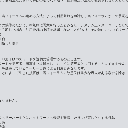
は，個別規定において特段の定めなき限り，個別規定の規定が優先されるものとし
，当フォーラムの定める方法によって利用登録を申請し，当フォーラムがこの承認
その操作のたびに、本規約に同意を行ったとみなし、システム上ゲストユーザとし
と判断した場合，利用登録の申請を承認しないことがあり，その理由については一
合
場合
判断した場合
IDおよびパスワードを適切に管理するものとします。
ワードを第三者に譲渡または貸与し，もしくは第三者と共用することはできません。
Dを登録しているユーザー自身による利用とみなします。
たことによって生じた損害は，当フォーラムに故意又は重大な過失がある場合を除き
なりません。
者のサーバーまたはネットワークの機能を破壊したり，妨害したりする行為
行為
行為