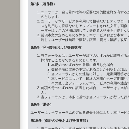
第7条（著作権）
ユーザーは，自ら著作権等の必要な知的財産権を有する
のとします。
ユーザーが本サービスを利用して投稿ないしアップロー
スを利用して投稿ないしアップロードされた文章，画像
ーザーは，この利用に関して，著作者人格権を行使しな
前項本文の定めるものを除き，本サービスおよび本サー
属し，ユーザーは無断で複製，譲渡，貸与，翻訳，改変
第8条（利用制限および登録抹消）
当フォーラムは，ユーザーが以下のいずれかに該当する
抹消することができるものとします。
本規約のいずれかの条項に違反した場合
登録事項に虚偽の事実があることが判明した場合
当フォーラムからの連絡に対し，一定期間返答が
本サービスについて，最終の利用から一定期間利
その他，当フォーラムが本サービスの利用を適当
前項各号のいずれかに該当した場合，ユーザーは，当然
ん。
当フォーラムは，本条に基づき当フォーラムが行った行
第9条（退会）
ユーザーは，当フォーラムの定める退会手続により，本サービ
第10条（保証の否認および免責事項）
当フォーラムは，本サービスに事実上または法律上の瑕