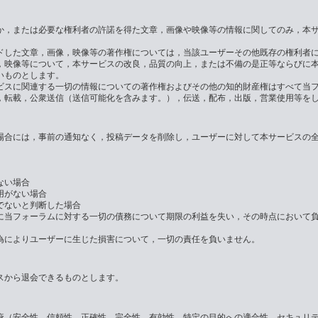
か，または必要な権利者の許諾を得た文章，画像や映像等の情報に関してのみ，本
ドした文章，画像，映像等の著作権については，当該ユーザーその他既存の権利者
，映像等について，本サービスの改良，品質の向上，または不備の是正等ならびに
いものとします。
ビスに関連する一切の情報についての著作権およびその他の知的財産権はすべて当
，転載，公衆送信（送信可能化を含みます。），伝送，配布，出版，営業使用等を
場合には，事前の通知なく，投稿データを削除し，ユーザーに対して本サービスの
ない場合
用がない場合
でないと判断した場合
に当フォーラムに対する一切の債務について期限の利益を失い，その時点において
為によりユーザーに生じた損害について，一切の責任を負いません。
スから退会できるものとします。
疵（安全性，信頼性，正確性，完全性，有効性，特定の目的への適合性，セキュリ