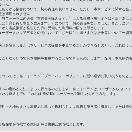
ません。
たあらゆる損害について一切の責任を負いません。ただし，本サービスに関する当
定は適用されません。
，当フォーラムの過失（重過失を除きます。）による債務不履行または不法行為に
たは予見し得た場合を含みます。）について一切の責任を負いません。また，当フ
ーから当該損害が発生した月に受領した利用料の額を上限とします。
ユーザーまたは第三者との間において生じた取引，連絡または紛争等について一切
内容を変更しまたは本サービスの提供を中止することができるものとし，これによ
ることなくいつでも本規約を変更することができるものとします。なお，本規約の
については，当フォーラム「プライバシーポリシー」に従い適切に取り扱うものと
ムの定める方法によって行うものとします。当フォーラムは,ユーザーから,当フォ
たは連絡を行い,これらは,発信時にユーザーへ到達したものとみなします。
契約上の地位または本規約に基づく権利もしくは義務を第三者に譲渡し，または担
店所在地を管轄する裁判所を専属的合意管轄とします。