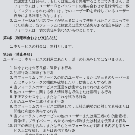
に譲渡または貸与し，もしくは第三者と共用することはできません。当
フォーラムは，ユーザーIDとパスワードの組み合わせが登録情報と一致
してログインされた場合には，そのユーザーIDを登録しているユーザー
自身による利用とみなします。
ユーザーID及びパスワードが第三者によって使用されたことによって生
じた損害は，当フォーラムに故意又は重大な過失がある場合を除き，当
フォーラムは一切の責任を負わないものとします。
第4条（利用料金および支払方法）
本サービスの料金は、無料とします。
第5条（禁止事項）
ユーザーは，本サービスの利用にあたり，以下の行為をしてはなりません。
法令または公序良俗に違反する行為
犯罪行為に関連する行為
当フォーラム，本サービスの他のユーザー，または第三者のサーバーま
たはネットワークの機能を破壊したり，妨害したりする行為
当フォーラムのサービスの運営を妨害するおそれのある行為
他のユーザーに関する個人情報等を収集または蓄積する行為
不正アクセスをし，またはこれを試みる行為
他のユーザーに成りすます行為
当フォーラムのサービスに関連して，反社会的勢力に対して直接または
間接に利益を供与する行為
当フォーラム，本サービスの他のユーザーまたは第三者の知的財産権，
肖像権，プライバシー，名誉その他の権利または利益を侵害する行為
以下の表現を含み，または含むと当フォーラムが判断する内容を本サー
ビス上に投稿し，または送信する行為