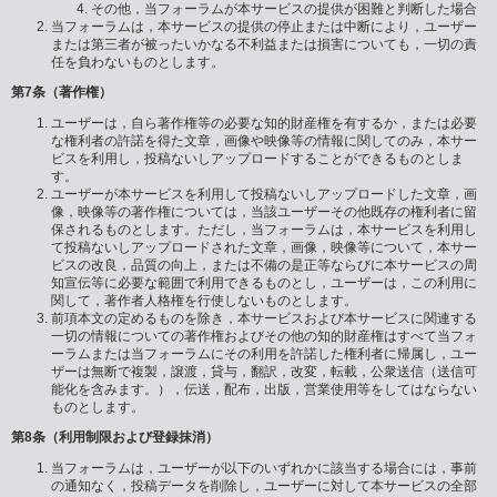
その他，当フォーラムが本サービスの提供が困難と判断した場合
当フォーラムは，本サービスの提供の停止または中断により，ユーザー
または第三者が被ったいかなる不利益または損害についても，一切の責
任を負わないものとします。
第7条（著作権）
ユーザーは，自ら著作権等の必要な知的財産権を有するか，または必要
な権利者の許諾を得た文章，画像や映像等の情報に関してのみ，本サー
ビスを利用し，投稿ないしアップロードすることができるものとしま
す。
ユーザーが本サービスを利用して投稿ないしアップロードした文章，画
像，映像等の著作権については，当該ユーザーその他既存の権利者に留
保されるものとします。ただし，当フォーラムは，本サービスを利用し
て投稿ないしアップロードされた文章，画像，映像等について，本サー
ビスの改良，品質の向上，または不備の是正等ならびに本サービスの周
知宣伝等に必要な範囲で利用できるものとし，ユーザーは，この利用に
関して，著作者人格権を行使しないものとします。
前項本文の定めるものを除き，本サービスおよび本サービスに関連する
一切の情報についての著作権およびその他の知的財産権はすべて当フォ
ーラムまたは当フォーラムにその利用を許諾した権利者に帰属し，ユー
ザーは無断で複製，譲渡，貸与，翻訳，改変，転載，公衆送信（送信可
能化を含みます。），伝送，配布，出版，営業使用等をしてはならない
ものとします。
第8条（利用制限および登録抹消）
当フォーラムは，ユーザーが以下のいずれかに該当する場合には，事前
の通知なく，投稿データを削除し，ユーザーに対して本サービスの全部