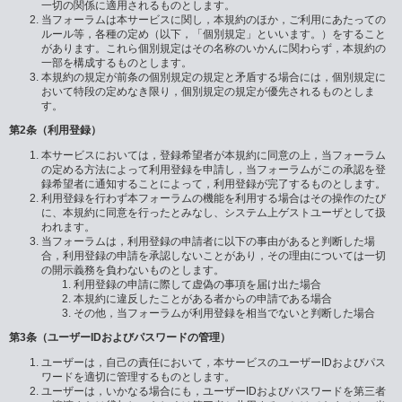
一切の関係に適用されるものとします。
当フォーラムは本サービスに関し，本規約のほか，ご利用にあたっての
ルール等，各種の定め（以下，「個別規定」といいます。）をすること
があります。これら個別規定はその名称のいかんに関わらず，本規約の
一部を構成するものとします。
本規約の規定が前条の個別規定の規定と矛盾する場合には，個別規定に
おいて特段の定めなき限り，個別規定の規定が優先されるものとしま
す。
第2条（利用登録）
本サービスにおいては，登録希望者が本規約に同意の上，当フォーラム
の定める方法によって利用登録を申請し，当フォーラムがこの承認を登
録希望者に通知することによって，利用登録が完了するものとします。
利用登録を行わず本フォーラムの機能を利用する場合はその操作のたび
に、本規約に同意を行ったとみなし、システム上ゲストユーザとして扱
われます。
当フォーラムは，利用登録の申請者に以下の事由があると判断した場
合，利用登録の申請を承認しないことがあり，その理由については一切
の開示義務を負わないものとします。
利用登録の申請に際して虚偽の事項を届け出た場合
本規約に違反したことがある者からの申請である場合
その他，当フォーラムが利用登録を相当でないと判断した場合
第3条（ユーザーIDおよびパスワードの管理）
ユーザーは，自己の責任において，本サービスのユーザーIDおよびパス
ワードを適切に管理するものとします。
ユーザーは，いかなる場合にも，ユーザーIDおよびパスワードを第三者