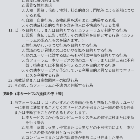
過度に暴力的な表現
露骨な性的表現
人種，国籍，信条，性別，社会的身分，門地等による差別につな
がる表現
自殺，自傷行為，薬物乱用を誘引または助長する表現
その他反社会的な内容を含み他人に不快感を与える表現
以下を目的とし，または目的とすると当フォーラムが判断する行為
営業，宣伝，広告，勧誘，その他営利を目的とする行為（当フォ
ーラムの認めたものを除きます。）
性行為やわいせつな行為を目的とする行為
面識のない異性との出会いや交際を目的とする行為
他のユーザーに対する嫌がらせや誹謗中傷を目的とする行為
当フォーラム，本サービスの他のユーザー，または第三者に不利
益，損害または不快感を与えることを目的とする行為
その他本サービスが予定している利用目的と異なる目的で本サー
ビスを利用する行為
宗教活動または宗教団体への勧誘行為
その他，当フォーラムが不適切と判断する行為
第6条（本サービスの提供の停止等）
当フォーラムは，以下のいずれかの事由があると判断した場合，ユーザ
ーに事前に通知することなく本サービスの全部または一部の提供を停止
または中断することができるものとします。
本サービスにかかるコンピュータシステムの保守点検または更新
を行う場合
地震，落雷，火災，停電または天災などの不可抗力により，本サ
ービスの提供が困難となった場合
コンピュータまたは通信回線等が事故により停止した場合