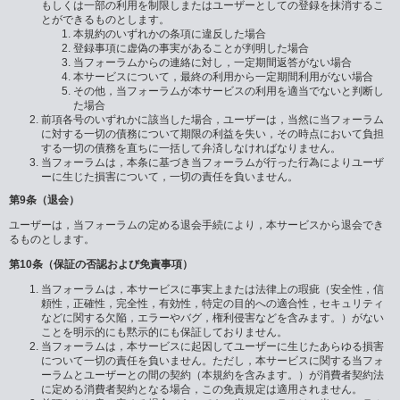
もしくは一部の利用を制限しまたはユーザーとしての登録を抹消するこ
とができるものとします。
本規約のいずれかの条項に違反した場合
登録事項に虚偽の事実があることが判明した場合
当フォーラムからの連絡に対し，一定期間返答がない場合
本サービスについて，最終の利用から一定期間利用がない場合
その他，当フォーラムが本サービスの利用を適当でないと判断し
た場合
前項各号のいずれかに該当した場合，ユーザーは，当然に当フォーラム
に対する一切の債務について期限の利益を失い，その時点において負担
する一切の債務を直ちに一括して弁済しなければなりません。
当フォーラムは，本条に基づき当フォーラムが行った行為によりユーザ
ーに生じた損害について，一切の責任を負いません。
第9条（退会）
ユーザーは，当フォーラムの定める退会手続により，本サービスから退会でき
るものとします。
第10条（保証の否認および免責事項）
当フォーラムは，本サービスに事実上または法律上の瑕疵（安全性，信
頼性，正確性，完全性，有効性，特定の目的への適合性，セキュリティ
などに関する欠陥，エラーやバグ，権利侵害などを含みます。）がない
ことを明示的にも黙示的にも保証しておりません。
当フォーラムは，本サービスに起因してユーザーに生じたあらゆる損害
について一切の責任を負いません。ただし，本サービスに関する当フォ
ーラムとユーザーとの間の契約（本規約を含みます。）が消費者契約法
に定める消費者契約となる場合，この免責規定は適用されません。