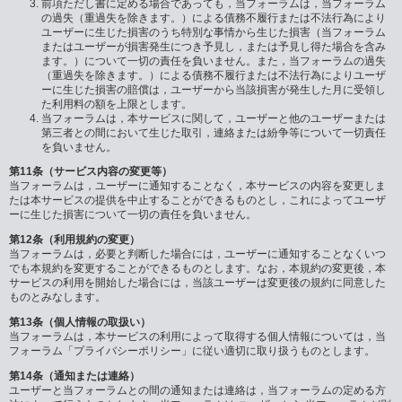
前項ただし書に定める場合であっても，当フォーラムは，当フォーラム
の過失（重過失を除きます。）による債務不履行または不法行為により
ユーザーに生じた損害のうち特別な事情から生じた損害（当フォーラム
またはユーザーが損害発生につき予見し，または予見し得た場合を含み
ます。）について一切の責任を負いません。また，当フォーラムの過失
（重過失を除きます。）による債務不履行または不法行為によりユーザ
ーに生じた損害の賠償は，ユーザーから当該損害が発生した月に受領し
た利用料の額を上限とします。
当フォーラムは，本サービスに関して，ユーザーと他のユーザーまたは
第三者との間において生じた取引，連絡または紛争等について一切責任
を負いません。
第11条（サービス内容の変更等）
当フォーラムは，ユーザーに通知することなく，本サービスの内容を変更しま
たは本サービスの提供を中止することができるものとし，これによってユーザ
ーに生じた損害について一切の責任を負いません。
第12条（利用規約の変更）
当フォーラムは，必要と判断した場合には，ユーザーに通知することなくいつ
でも本規約を変更することができるものとします。なお，本規約の変更後，本
サービスの利用を開始した場合には，当該ユーザーは変更後の規約に同意した
ものとみなします。
第13条（個人情報の取扱い）
当フォーラムは，本サービスの利用によって取得する個人情報については，当
フォーラム「プライバシーポリシー」に従い適切に取り扱うものとします。
第14条（通知または連絡）
ユーザーと当フォーラムとの間の通知または連絡は，当フォーラムの定める方