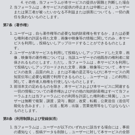
その他，当フォーラムが本サービスの提供が困難と判断した場合
当フォーラムは，本サービスの提供の停止または中断により，ユーザー
または第三者が被ったいかなる不利益または損害についても，一切の責
任を負わないものとします。
第7条（著作権）
ユーザーは，自ら著作権等の必要な知的財産権を有するか，または必要
な権利者の許諾を得た文章，画像や映像等の情報に関してのみ，本サー
ビスを利用し，投稿ないしアップロードすることができるものとしま
す。
ユーザーが本サービスを利用して投稿ないしアップロードした文章，画
像，映像等の著作権については，当該ユーザーその他既存の権利者に留
保されるものとします。ただし，当フォーラムは，本サービスを利用し
て投稿ないしアップロードされた文章，画像，映像等について，本サー
ビスの改良，品質の向上，または不備の是正等ならびに本サービスの周
知宣伝等に必要な範囲で利用できるものとし，ユーザーは，この利用に
関して，著作者人格権を行使しないものとします。
前項本文の定めるものを除き，本サービスおよび本サービスに関連する
一切の情報についての著作権およびその他の知的財産権はすべて当フォ
ーラムまたは当フォーラムにその利用を許諾した権利者に帰属し，ユー
ザーは無断で複製，譲渡，貸与，翻訳，改変，転載，公衆送信（送信可
能化を含みます。），伝送，配布，出版，営業使用等をしてはならない
ものとします。
第8条（利用制限および登録抹消）
当フォーラムは，ユーザーが以下のいずれかに該当する場合には，事前
の通知なく，投稿データを削除し，ユーザーに対して本サービスの全部