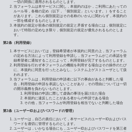
一切の関係に適用されるものとします。
当フォーラムは本サービスに関し，本規約のほか，ご利用にあたっての
ルール等，各種の定め（以下，「個別規定」といいます。）をすること
があります。これら個別規定はその名称のいかんに関わらず，本規約の
一部を構成するものとします。
本規約の規定が前条の個別規定の規定と矛盾する場合には，個別規定に
おいて特段の定めなき限り，個別規定の規定が優先されるものとしま
す。
第2条（利用登録）
本サービスにおいては，登録希望者が本規約に同意の上，当フォーラム
の定める方法によって利用登録を申請し，当フォーラムがこの承認を登
録希望者に通知することによって，利用登録が完了するものとします。
利用登録を行わず本フォーラムの機能を利用する場合はその操作のたび
に、本規約に同意を行ったとみなし、システム上ゲストユーザとして扱
われます。
当フォーラムは，利用登録の申請者に以下の事由があると判断した場
合，利用登録の申請を承認しないことがあり，その理由については一切
の開示義務を負わないものとします。
利用登録の申請に際して虚偽の事項を届け出た場合
本規約に違反したことがある者からの申請である場合
その他，当フォーラムが利用登録を相当でないと判断した場合
第3条（ユーザーIDおよびパスワードの管理）
ユーザーは，自己の責任において，本サービスのユーザーIDおよびパス
ワードを適切に管理するものとします。
ユーザーは，いかなる場合にも，ユーザーIDおよびパスワードを第三者