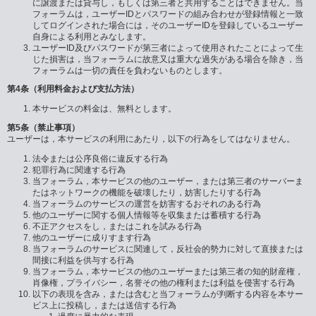
に譲渡または貸与し，もしくは第三者と共用することはできません。当
フォーラムは，ユーザーIDとパスワードの組み合わせが登録情報と一致
してログインされた場合には，そのユーザーIDを登録しているユーザー
自身による利用とみなします。
ユーザーID及びパスワードが第三者によって使用されたことによって生
じた損害は，当フォーラムに故意又は重大な過失がある場合を除き，当
フォーラムは一切の責任を負わないものとします。
第4条（利用料金および支払方法）
本サービスの料金は、無料とします。
第5条（禁止事項）
ユーザーは，本サービスの利用にあたり，以下の行為をしてはなりません。
法令または公序良俗に違反する行為
犯罪行為に関連する行為
当フォーラム，本サービスの他のユーザー，または第三者のサーバーま
たはネットワークの機能を破壊したり，妨害したりする行為
当フォーラムのサービスの運営を妨害するおそれのある行為
他のユーザーに関する個人情報等を収集または蓄積する行為
不正アクセスをし，またはこれを試みる行為
他のユーザーに成りすます行為
当フォーラムのサービスに関連して，反社会的勢力に対して直接または
間接に利益を供与する行為
当フォーラム，本サービスの他のユーザーまたは第三者の知的財産権，
肖像権，プライバシー，名誉その他の権利または利益を侵害する行為
以下の表現を含み，または含むと当フォーラムが判断する内容を本サー
ビス上に投稿し，または送信する行為