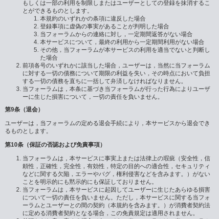
もしくは一部の利用を制限しまたはユーザーとしての登録を抹消するこ
とができるものとします。
本規約のいずれかの条項に違反した場合
登録事項に虚偽の事実があることが判明した場合
当フォーラムからの連絡に対し，一定期間返答がない場合
本サービスについて，最終の利用から一定期間利用がない場合
その他，当フォーラムが本サービスの利用を適当でないと判断し
た場合
前項各号のいずれかに該当した場合，ユーザーは，当然に当フォーラム
に対する一切の債務について期限の利益を失い，その時点において負担
する一切の債務を直ちに一括して弁済しなければなりません。
当フォーラムは，本条に基づき当フォーラムが行った行為によりユーザ
ーに生じた損害について，一切の責任を負いません。
第9条（退会）
ユーザーは，当フォーラムの定める退会手続により，本サービスから退会でき
るものとします。
第10条（保証の否認および免責事項）
当フォーラムは，本サービスに事実上または法律上の瑕疵（安全性，信
頼性，正確性，完全性，有効性，特定の目的への適合性，セキュリティ
などに関する欠陥，エラーやバグ，権利侵害などを含みます。）がない
ことを明示的にも黙示的にも保証しておりません。
当フォーラムは，本サービスに起因してユーザーに生じたあらゆる損害
について一切の責任を負いません。ただし，本サービスに関する当フォ
ーラムとユーザーとの間の契約（本規約を含みます。）が消費者契約法
に定める消費者契約となる場合，この免責規定は適用されません。