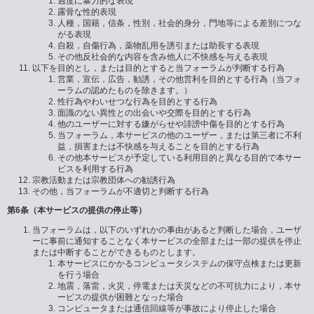
過度に暴力的な表現
露骨な性的表現
人種，国籍，信条，性別，社会的身分，門地等による差別につな
がる表現
自殺，自傷行為，薬物乱用を誘引または助長する表現
その他反社会的な内容を含み他人に不快感を与える表現
以下を目的とし，または目的とすると当フォーラムが判断する行為
営業，宣伝，広告，勧誘，その他営利を目的とする行為（当フォ
ーラムの認めたものを除きます。）
性行為やわいせつな行為を目的とする行為
面識のない異性との出会いや交際を目的とする行為
他のユーザーに対する嫌がらせや誹謗中傷を目的とする行為
当フォーラム，本サービスの他のユーザー，または第三者に不利
益，損害または不快感を与えることを目的とする行為
その他本サービスが予定している利用目的と異なる目的で本サー
ビスを利用する行為
宗教活動または宗教団体への勧誘行為
その他，当フォーラムが不適切と判断する行為
第6条（本サービスの提供の停止等）
当フォーラムは，以下のいずれかの事由があると判断した場合，ユーザ
ーに事前に通知することなく本サービスの全部または一部の提供を停止
または中断することができるものとします。
本サービスにかかるコンピュータシステムの保守点検または更新
を行う場合
地震，落雷，火災，停電または天災などの不可抗力により，本サ
ービスの提供が困難となった場合
コンピュータまたは通信回線等が事故により停止した場合