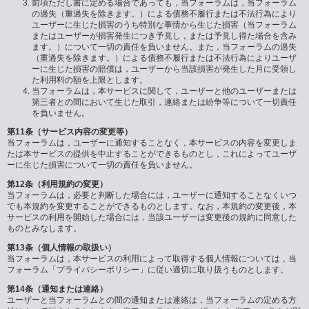
前項ただし書に定める場合であっても，当フォーラムは，当フォーラム
の過失（重過失を除きます。）による債務不履行または不法行為により
ユーザーに生じた損害のうち特別な事情から生じた損害（当フォーラム
またはユーザーが損害発生につき予見し，または予見し得た場合を含み
ます。）について一切の責任を負いません。また，当フォーラムの過失
（重過失を除きます。）による債務不履行または不法行為によりユーザ
ーに生じた損害の賠償は，ユーザーから当該損害が発生した月に受領し
た利用料の額を上限とします。
当フォーラムは，本サービスに関して，ユーザーと他のユーザーまたは
第三者との間において生じた取引，連絡または紛争等について一切責任
を負いません。
第11条（サービス内容の変更等）
当フォーラムは，ユーザーに通知することなく，本サービスの内容を変更しま
たは本サービスの提供を中止することができるものとし，これによってユーザ
ーに生じた損害について一切の責任を負いません。
第12条（利用規約の変更）
当フォーラムは，必要と判断した場合には，ユーザーに通知することなくいつ
でも本規約を変更することができるものとします。なお，本規約の変更後，本
サービスの利用を開始した場合には，当該ユーザーは変更後の規約に同意した
ものとみなします。
第13条（個人情報の取扱い）
当フォーラムは，本サービスの利用によって取得する個人情報については，当
フォーラム「プライバシーポリシー」に従い適切に取り扱うものとします。
第14条（通知または連絡）
ユーザーと当フォーラムとの間の通知または連絡は，当フォーラムの定める方