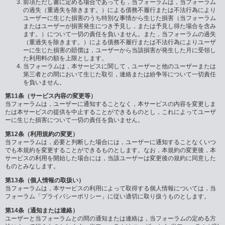
前項ただし書に定める場合であっても，当フォーラムは，当フォーラム
の過失（重過失を除きます。）による債務不履行または不法行為により
ユーザーに生じた損害のうち特別な事情から生じた損害（当フォーラム
またはユーザーが損害発生につき予見し，または予見し得た場合を含み
ます。）について一切の責任を負いません。また，当フォーラムの過失
（重過失を除きます。）による債務不履行または不法行為によりユーザ
ーに生じた損害の賠償は，ユーザーから当該損害が発生した月に受領し
た利用料の額を上限とします。
当フォーラムは，本サービスに関して，ユーザーと他のユーザーまたは
第三者との間において生じた取引，連絡または紛争等について一切責任
を負いません。
第11条（サービス内容の変更等）
当フォーラムは，ユーザーに通知することなく，本サービスの内容を変更しま
たは本サービスの提供を中止することができるものとし，これによってユーザ
ーに生じた損害について一切の責任を負いません。
第12条（利用規約の変更）
当フォーラムは，必要と判断した場合には，ユーザーに通知することなくいつ
でも本規約を変更することができるものとします。なお，本規約の変更後，本
サービスの利用を開始した場合には，当該ユーザーは変更後の規約に同意した
ものとみなします。
第13条（個人情報の取扱い）
当フォーラムは，本サービスの利用によって取得する個人情報については，当
フォーラム「プライバシーポリシー」に従い適切に取り扱うものとします。
第14条（通知または連絡）
ユーザーと当フォーラムとの間の通知または連絡は，当フォーラムの定める方