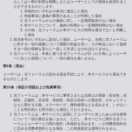
もしくは一部の利用を制限しまたはユーザーとしての登録を抹消するこ
とができるものとします。
本規約のいずれかの条項に違反した場合
登録事項に虚偽の事実があることが判明した場合
当フォーラムからの連絡に対し，一定期間返答がない場合
本サービスについて，最終の利用から一定期間利用がない場合
その他，当フォーラムが本サービスの利用を適当でないと判断し
た場合
前項各号のいずれかに該当した場合，ユーザーは，当然に当フォーラム
に対する一切の債務について期限の利益を失い，その時点において負担
する一切の債務を直ちに一括して弁済しなければなりません。
当フォーラムは，本条に基づき当フォーラムが行った行為によりユーザ
ーに生じた損害について，一切の責任を負いません。
第9条（退会）
ユーザーは，当フォーラムの定める退会手続により，本サービスから退会でき
るものとします。
第10条（保証の否認および免責事項）
当フォーラムは，本サービスに事実上または法律上の瑕疵（安全性，信
頼性，正確性，完全性，有効性，特定の目的への適合性，セキュリティ
などに関する欠陥，エラーやバグ，権利侵害などを含みます。）がない
ことを明示的にも黙示的にも保証しておりません。
当フォーラムは，本サービスに起因してユーザーに生じたあらゆる損害
について一切の責任を負いません。ただし，本サービスに関する当フォ
ーラムとユーザーとの間の契約（本規約を含みます。）が消費者契約法
に定める消費者契約となる場合，この免責規定は適用されません。