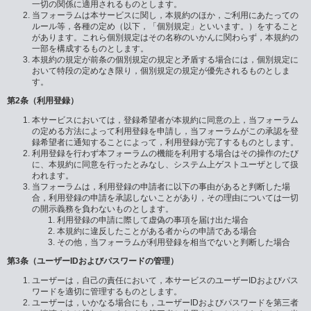
一切の関係に適用されるものとします。
当フォーラムは本サービスに関し，本規約のほか，ご利用にあたっての
ルール等，各種の定め（以下，「個別規定」といいます。）をすること
があります。これら個別規定はその名称のいかんに関わらず，本規約の
一部を構成するものとします。
本規約の規定が前条の個別規定の規定と矛盾する場合には，個別規定に
おいて特段の定めなき限り，個別規定の規定が優先されるものとしま
す。
第2条（利用登録）
本サービスにおいては，登録希望者が本規約に同意の上，当フォーラム
の定める方法によって利用登録を申請し，当フォーラムがこの承認を登
録希望者に通知することによって，利用登録が完了するものとします。
利用登録を行わず本フォーラムの機能を利用する場合はその操作のたび
に、本規約に同意を行ったとみなし、システム上ゲストユーザとして扱
われます。
当フォーラムは，利用登録の申請者に以下の事由があると判断した場
合，利用登録の申請を承認しないことがあり，その理由については一切
の開示義務を負わないものとします。
利用登録の申請に際して虚偽の事項を届け出た場合
本規約に違反したことがある者からの申請である場合
その他，当フォーラムが利用登録を相当でないと判断した場合
第3条（ユーザーIDおよびパスワードの管理）
ユーザーは，自己の責任において，本サービスのユーザーIDおよびパス
ワードを適切に管理するものとします。
ユーザーは，いかなる場合にも，ユーザーIDおよびパスワードを第三者