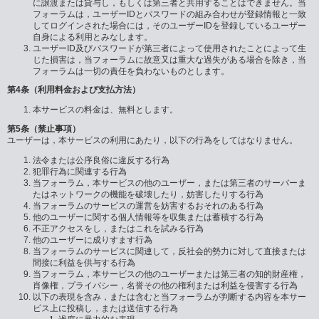
に譲渡または貸与し，もしくは第三者と共用することはできません。当
フォーラムは，ユーザーIDとパスワードの組み合わせが登録情報と一致
してログインされた場合には，そのユーザーIDを登録しているユーザー
自身による利用とみなします。
ユーザーID及びパスワードが第三者によって使用されたことによって生
じた損害は，当フォーラムに故意又は重大な過失がある場合を除き，当
フォーラムは一切の責任を負わないものとします。
第4条（利用料金および支払方法）
本サービスの料金は、無料とします。
第5条（禁止事項）
ユーザーは，本サービスの利用にあたり，以下の行為をしてはなりません。
法令または公序良俗に違反する行為
犯罪行為に関連する行為
当フォーラム，本サービスの他のユーザー，または第三者のサーバーま
たはネットワークの機能を破壊したり，妨害したりする行為
当フォーラムのサービスの運営を妨害するおそれのある行為
他のユーザーに関する個人情報等を収集または蓄積する行為
不正アクセスをし，またはこれを試みる行為
他のユーザーに成りすます行為
当フォーラムのサービスに関連して，反社会的勢力に対して直接または
間接に利益を供与する行為
当フォーラム，本サービスの他のユーザーまたは第三者の知的財産権，
肖像権，プライバシー，名誉その他の権利または利益を侵害する行為
以下の表現を含み，または含むと当フォーラムが判断する内容を本サー
ビス上に投稿し，または送信する行為