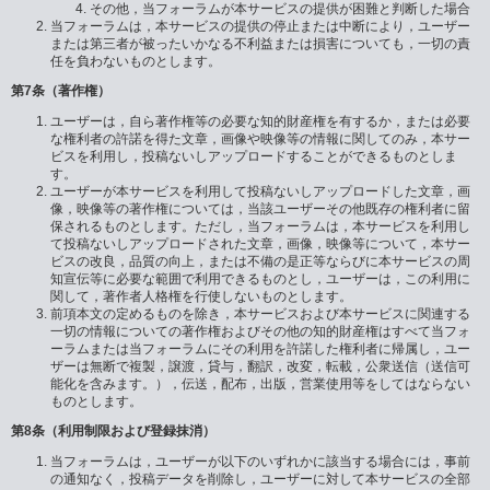
その他，当フォーラムが本サービスの提供が困難と判断した場合
当フォーラムは，本サービスの提供の停止または中断により，ユーザー
または第三者が被ったいかなる不利益または損害についても，一切の責
任を負わないものとします。
第7条（著作権）
ユーザーは，自ら著作権等の必要な知的財産権を有するか，または必要
な権利者の許諾を得た文章，画像や映像等の情報に関してのみ，本サー
ビスを利用し，投稿ないしアップロードすることができるものとしま
す。
ユーザーが本サービスを利用して投稿ないしアップロードした文章，画
像，映像等の著作権については，当該ユーザーその他既存の権利者に留
保されるものとします。ただし，当フォーラムは，本サービスを利用し
て投稿ないしアップロードされた文章，画像，映像等について，本サー
ビスの改良，品質の向上，または不備の是正等ならびに本サービスの周
知宣伝等に必要な範囲で利用できるものとし，ユーザーは，この利用に
関して，著作者人格権を行使しないものとします。
前項本文の定めるものを除き，本サービスおよび本サービスに関連する
一切の情報についての著作権およびその他の知的財産権はすべて当フォ
ーラムまたは当フォーラムにその利用を許諾した権利者に帰属し，ユー
ザーは無断で複製，譲渡，貸与，翻訳，改変，転載，公衆送信（送信可
能化を含みます。），伝送，配布，出版，営業使用等をしてはならない
ものとします。
第8条（利用制限および登録抹消）
当フォーラムは，ユーザーが以下のいずれかに該当する場合には，事前
の通知なく，投稿データを削除し，ユーザーに対して本サービスの全部