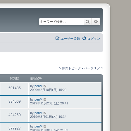
検索
詳細検索
ユーザー登録
ログイン
5 件のトピック • ページ
1
／
1
閲覧数
最新記事
by
penM
501485
2020年2月10日(月) 15:20
by
penM
334069
2019年11月23日(土) 20:41
by
penM
424260
2019年8月01日(木) 10:14
by
penM
377927
2019年11月01日(金) 21:33