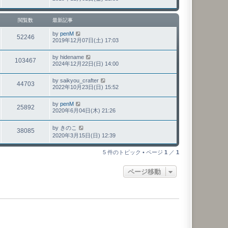
閲覧数
最新記事
by
penM
52246
2019年12月07日(土) 17:03
by
hidename
103467
2024年12月22日(日) 14:00
by
saikyou_crafter
44703
2022年10月23日(日) 15:52
by
penM
25892
2020年6月04日(木) 21:26
by
きのこ
38085
2020年3月15日(日) 12:39
5 件のトピック • ページ
1
／
1
ページ移動