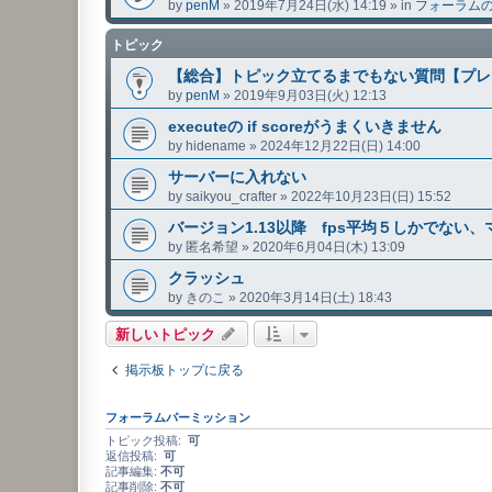
by
penM
»
2019年7月24日(水) 14:19
» in
フォーラム
トピック
【総合】トピック立てるまでもない質問【プレ
by
penM
»
2019年9月03日(火) 12:13
executeの if scoreがうまくいきません
by
hidename
»
2024年12月22日(日) 14:00
サーバーに入れない
by
saikyou_crafter
»
2022年10月23日(日) 15:52
バージョン1.13以降 fps平均５しかでない
by
匿名希望
»
2020年6月04日(木) 13:09
クラッシュ
by
きのこ
»
2020年3月14日(土) 18:43
新しいトピック
掲示板トップに戻る
フォーラムパーミッション
トピック投稿:
可
返信投稿:
可
記事編集:
不可
記事削除:
不可