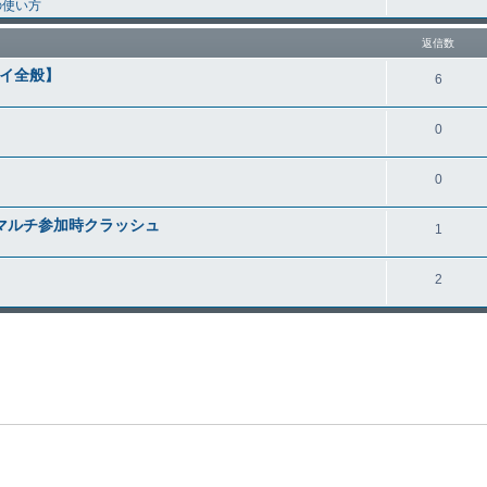
の使い方
返信数
イ全般】
6
0
0
、マルチ参加時クラッシュ
1
2