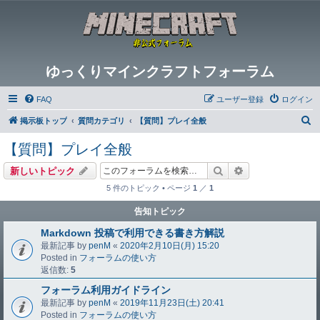
ゆっくりマインクラフトフォーラム
FAQ
ユーザー登録
ログイン
検
掲示板トップ
質問カテゴリ
【質問】プレイ全般
索
【質問】プレイ全般
検索
詳細検索
新しいトピック
5 件のトピック • ページ
1
／
1
告知トピック
Markdown 投稿で利用できる書き方解説
最新記事 by
penM
«
2020年2月10日(月) 15:20
Posted in
フォーラムの使い方
返信数:
5
フォーラム利用ガイドライン
最新記事 by
penM
«
2019年11月23日(土) 20:41
Posted in
フォーラムの使い方