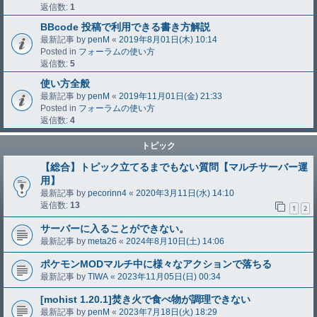
返信数:
1
BBcode 投稿で利用できる書き方解説
最新記事 by
penM
«
2019年8月01日(木) 10:14
Posted in
フォーラムの使い方
返信数:
5
使い方全般
最新記事 by
penM
«
2019年11月01日(金) 21:33
Posted in
フォーラムの使い方
返信数:
4
トピック
【総合】トピック立てるまでもない質問【マルチサーバー運
用】
最新記事 by
pecorinn4
«
2020年3月11日(水) 14:10
返信数:
13
1
2
サーバーに入ることができない。
最新記事 by
meta26
«
2024年8月10日(土) 14:06
ポケモンMODマルチ中に様々なアクションで落ちる
最新記事 by
TIWA
«
2023年11月05日(日) 00:34
[mohist 1.20.1]焚き火で食べ物が調理できない
最新記事 by
penM
«
2023年7月18日(火) 18:29