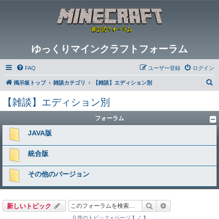
ゆっくりマインクラフトフォーラム
FAQ
ユーザー登録
ログイン
検
掲示板トップ
雑談カテゴリ
【雑談】エディション別
索
【雑談】エディション別
フォーラム
JAVA版
統合版
その他のバージョン
検索
詳細検索
新しいトピック
0 件のトピック • ページ
1
／
1