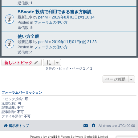
返信数:
1
BBcode 投稿で利用できる書き方解説
最新記事 by
penM
«
2019年8月01日(木) 10:14
Posted in
フォーラムの使い方
返信数:
5
使い方全般
最新記事 by
penM
«
2019年11月01日(金) 21:33
Posted in
フォーラムの使い方
返信数:
4
新しいトピック
0 件のトピック • ページ
1
／
1
ページ移動
フォーラムパーミッション
トピック投稿:
可
返信投稿:
可
記事編集:
不可
記事削除:
不可
ファイル添付:
不可
掲示板トップ
All times are
UTC+09:00
Powered by
phpBB
® Forum Software © phpBB Limited