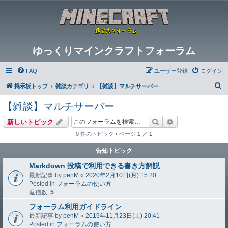
ゆっくりマインクラフトフォーラム
FAQ
ユーザー登録
ログイン
検
掲示板トップ
雑談カテゴリ
【雑談】マルチサーバー
索
【雑談】マルチサーバー
検索
詳細検索
新しいトピック
0 件のトピック • ページ
1
／
1
告知トピック
Markdown 投稿で利用できる書き方解説
最新記事 by
penM
«
2020年2月10日(月) 15:20
Posted in
フォーラムの使い方
返信数:
5
フォーラム利用ガイドライン
最新記事 by
penM
«
2019年11月23日(土) 20:41
Posted in
フォーラムの使い方