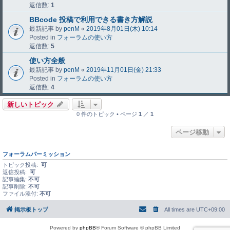
返信数:
1
BBcode 投稿で利用できる書き方解説
最新記事 by
penM
«
2019年8月01日(木) 10:14
Posted in
フォーラムの使い方
返信数:
5
使い方全般
最新記事 by
penM
«
2019年11月01日(金) 21:33
Posted in
フォーラムの使い方
返信数:
4
新しいトピック
0 件のトピック • ページ
1
／
1
ページ移動
フォーラムパーミッション
トピック投稿:
可
返信投稿:
可
記事編集:
不可
記事削除:
不可
ファイル添付:
不可
掲示板トップ
All times are
UTC+09:00
Powered by
phpBB
® Forum Software © phpBB Limited