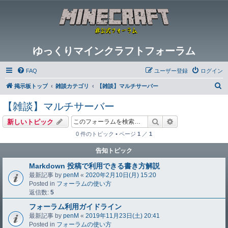
ゆっくりマインクラフトフォーラム
FAQ
ユーザー登録
ログイン
検
掲示板トップ
雑談カテゴリ
【雑談】マルチサーバー
索
【雑談】マルチサーバー
検索
詳細検索
新しいトピック
0 件のトピック • ページ
1
／
1
告知トピック
Markdown 投稿で利用できる書き方解説
最新記事 by
penM
«
2020年2月10日(月) 15:20
Posted in
フォーラムの使い方
返信数:
5
フォーラム利用ガイドライン
最新記事 by
penM
«
2019年11月23日(土) 20:41
Posted in
フォーラムの使い方