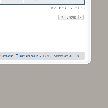
0 件のトピック • ページ
1
／
1
ページ移動
Contact us
掲示板の cookie を消去する
All times are
UTC+09:00