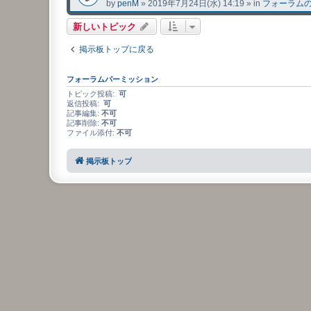
by
penM
»
2019年7月24日(水) 14:19
» in
フォーラム
新しいトピック
掲示板トップに戻る
フォーラムパーミッション
トピック投稿:
可
返信投稿:
可
記事編集:
不可
記事削除:
不可
ファイル添付:
不可
掲示板トップ