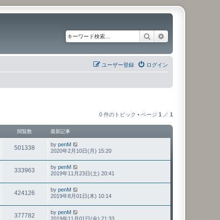
検索
詳細検索
ユーザー登録
ログイン
0 件のトピック • ページ
1
／
1
閲覧数
最新記事
by
penM
501338
2020年2月10日(月) 15:20
by
penM
333963
2019年11月23日(土) 20:41
by
penM
424126
2019年8月01日(木) 10:14
by
penM
377782
2019年11月01日(金) 21:33