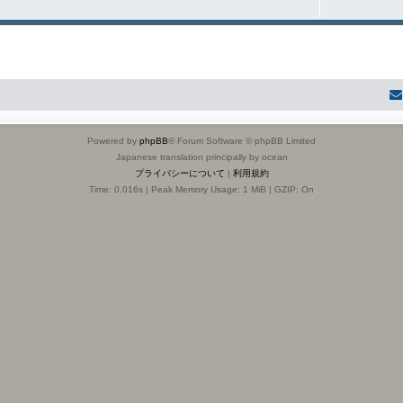
Powered by
phpBB
® Forum Software © phpBB Limited
Japanese translation principally by ocean
プライバシーについて
|
利用規約
Time: 0.016s
| Peak Memory Usage: 1 MiB | GZIP: On