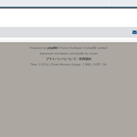
Powered by
phpBB
® Forum Software © phpBB Limited
Japanese translation principally by ocean
プライバシーについて
|
利用規約
Time: 0.021s
| Peak Memory Usage: 1 MiB | GZIP: On